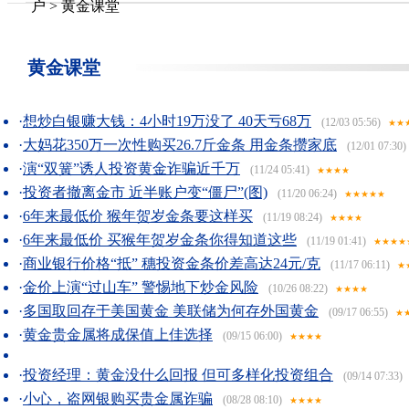
户
>
黄金课堂
黄金课堂
·
想炒白银赚大钱：4小时19万没了 40天亏68万
(12/03 05:56)
★★
·
大妈花350万一次性购买26.7斤金条 用金条攒家底
(12/01 07:30)
·
演“双簧”诱人投资黄金诈骗近千万
(11/24 05:41)
★★★★
·
投资者撤离金市 近半账户变“僵尸”(图)
(11/20 06:24)
★★★★★
·
6年来最低价 猴年贺岁金条要这样买
(11/19 08:24)
★★★★
·
6年来最低价 买猴年贺岁金条你得知道这些
(11/19 01:41)
★★★★
·
商业银行价格“抵” 穗投资金条价差高达24元/克
(11/17 06:11)
★
·
金价上演“过山车” 警惕地下炒金风险
(10/26 08:22)
★★★★
·
多国取回存于美国黄金 美联储为何存外国黄金
(09/17 06:55)
★
·
黄金贵金属将成保值上佳选择
(09/15 06:00)
★★★★
·
投资经理：黄金没什么回报 但可多样化投资组合
(09/14 07:33)
·
小心，盗网银购买贵金属诈骗
(08/28 08:10)
★★★★