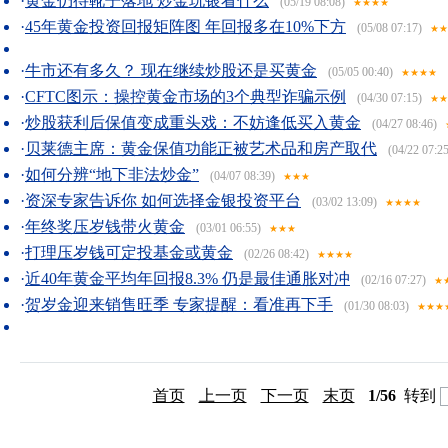
·
黄金仍待靴子落地 炒金玩银看什么
(05/19 08:08)
★★★★
·
45年黄金投资回报矩阵图 年回报多在10%下方
(05/08 07:17)
★★
·
牛市还有多久？ 现在继续炒股还是买黄金
(05/05 00:40)
★★★★
·
CFTC图示：操控黄金市场的3个典型诈骗示例
(04/30 07:15)
★★
·
炒股获利后保值变成重头戏：不妨逢低买入黄金
(04/27 08:46)
·
贝莱德主席：黄金保值功能正被艺术品和房产取代
(04/22 07:25
·
如何分辨“地下非法炒金”
(04/07 08:39)
★★★
·
资深专家告诉你 如何选择金银投资平台
(03/02 13:09)
★★★★
·
年终奖压岁钱带火黄金
(03/01 06:55)
★★★
·
打理压岁钱可定投基金或黄金
(02/26 08:42)
★★★★
·
近40年黄金平均年回报8.3% 仍是最佳通胀对冲
(02/16 07:27)
★
·
贺岁金迎来销售旺季 专家提醒：看准再下手
(01/30 08:03)
★★★
首页
上一页
下一页
末页
1/56
转到