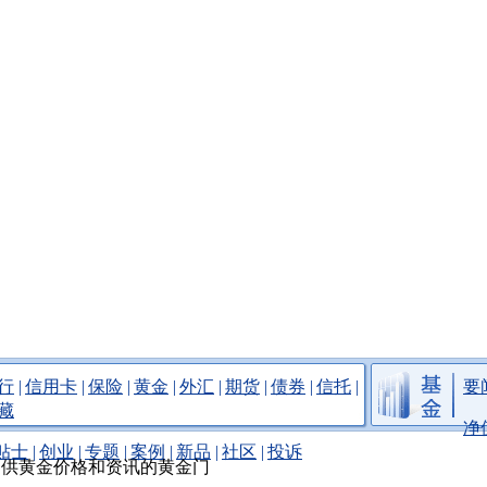
行
|
信用卡
|
保险
|
黄金
|
外汇
|
期货
|
债券
|
信托
|
要
藏
净
贴士
|
创业
|
专题
|
案例
|
新品
|
社区
|
投诉
提供黄金价格和资讯的黄金门