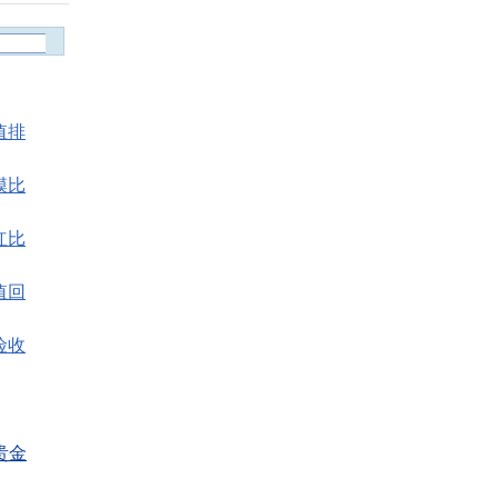
值排
模比
红比
值回
险收
贵金