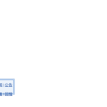
闻
|
公告
值
|
回报