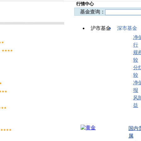
行情中心
基金查询：
沪市基金
深市基金
净
★★
行
★★★★
规
较
分
较
净
★
报
★★★
风
益
★★★
黄 金
原 油
国内
美元指数
★★★★
属