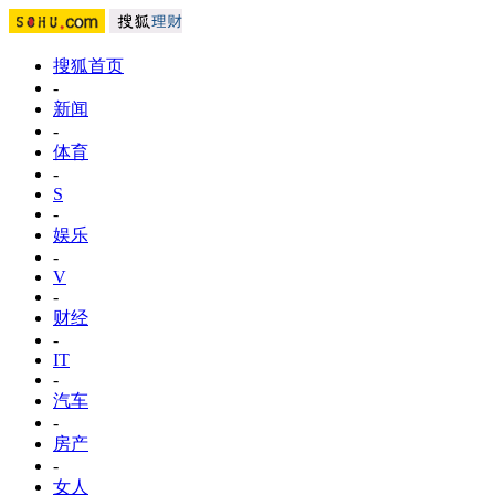
搜狐首页
-
新闻
-
体育
-
S
-
娱乐
-
V
-
财经
-
IT
-
汽车
-
房产
-
女人