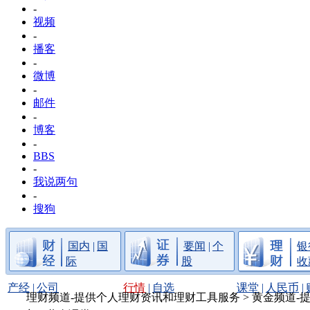
-
视频
-
播客
-
微博
-
邮件
-
博客
-
BBS
-
我说两句
-
搜狗
国内
|
国
要闻
|
个
银
际
股
收
产经
|
公司
行情
|
自选
课堂
|
人民币
|
理财频道-提供个人理财资讯和理财工具服务
>
黄金频道-