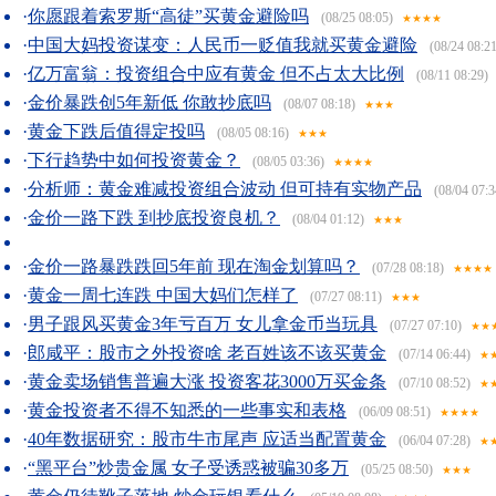
·
你愿跟着索罗斯“高徒”买黄金避险吗
(08/25 08:05)
★★★★
·
中国大妈投资谋变：人民币一贬值我就买黄金避险
(08/24 08:21
·
亿万富翁：投资组合中应有黄金 但不占太大比例
(08/11 08:29)
·
金价暴跌创5年新低 你敢抄底吗
(08/07 08:18)
★★★
·
黄金下跌后值得定投吗
(08/05 08:16)
★★★
·
下行趋势中如何投资黄金？
(08/05 03:36)
★★★★
·
分析师：黄金难减投资组合波动 但可持有实物产品
(08/04 07:3
·
金价一路下跌 到抄底投资良机？
(08/04 01:12)
★★★
·
金价一路暴跌跌回5年前 现在淘金划算吗？
(07/28 08:18)
★★★★
·
黄金一周七连跌 中国大妈们怎样了
(07/27 08:11)
★★★
·
男子跟风买黄金3年亏百万 女儿拿金币当玩具
(07/27 07:10)
★★
·
郎咸平：股市之外投资啥 老百姓该不该买黄金
(07/14 06:44)
★
·
黄金卖场销售普遍大涨 投资客花3000万买金条
(07/10 08:52)
★
·
黄金投资者不得不知悉的一些事实和表格
(06/09 08:51)
★★★★
·
40年数据研究：股市牛市尾声 应适当配置黄金
(06/04 07:28)
★
·
“黑平台”炒贵金属 女子受诱惑被骗30多万
(05/25 08:50)
★★★