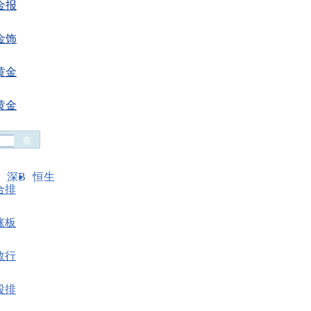
金报
金饰
黄金
黄金
深B
恒生
合排
涨板
数行
段排