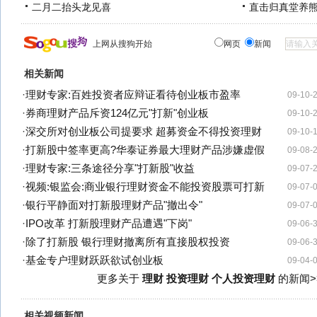
二月二抬头龙见喜
直击归真堂养
上网从搜狗开始
网页
新闻
相关新闻
·
理财专家:百姓投资者应辩证看待创业板市盈率
09-10-
·
券商理财产品斥资124亿元"打新"创业板
09-10-
·
深交所对创业板公司提要求 超募资金不得投资理财
09-10-
·
打新股中签率更高?华泰证券最大理财产品涉嫌虚假
09-08-
·
理财专家:三条途径分享"打新股"收益
09-07-
·
视频:银监会:商业银行理财资金不能投资股票可打新
09-07-
·
银行平静面对打新股理财产品"撤出令"
09-07-
·
IPO改革 打新股理财产品遭遇"下岗"
09-06-
·
除了打新股 银行理财撤离所有直接股权投资
09-06-
·
基金专户理财跃跃欲试创业板
09-04-
更多关于
理财 投资理财 个人投资理财
的新闻>
相关视频新闻