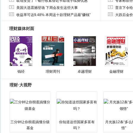
取现变贵了！银行收紧借记卡取现手续费优惠
专家称部分
9
9
美国大选震撼登场 下周会发生这些大事
普京下令给
10
10
收益率可达9.48% 本周这十款理财产品最“赚钱”
大跌后金价
理财媒体封面
钱经
理财周刊
卓越理财
金融理财
理财·大视野
三分钟让你彻底搞懂分级
你知道这些国家多富有
月光族12条“多
基金
吗？
悟”