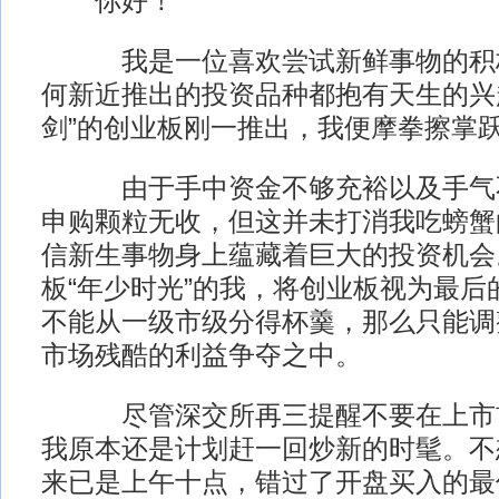
你好！
我是一位喜欢尝试新鲜事物的积极
何新近推出的投资品种都抱有天生的兴
剑”的创业板刚一推出，我便摩拳擦掌
由于手中资金不够充裕以及手气不
申购颗粒无收，但这并未打消我吃螃蟹
信新生事物身上蕴藏着巨大的投资机会
板“年少时光”的我，将创业板视为最后
不能从一级市级分得杯羹，那么只能调
市场残酷的利益争夺之中。
尽管深交所再三提醒不要在上市首
我原本还是计划赶一回炒新的时髦。不想
来已是上午十点，错过了开盘买入的最