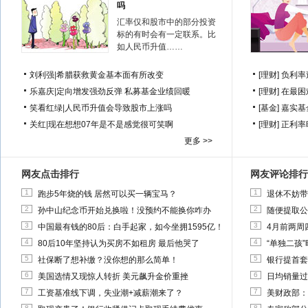
吗
汇率仅和股市中的部分投资
标的有时会有一定联系。比
如人民币升值……
刘利强
|
希腊获救黄金基本面有所改变
[理财]
负利率
乐嘉庆
|
定向增发强劲反弹 私募基金业绩回暖
[理财]
在最困
笑看红绿
|
人民币升值会导致股市上涨吗
[基金]
嘉实基
关红
|
现在想想07年是不是感觉很可笑啊
[理财]
正利率
更多 >>
网友点击排行
网友评论排行
1
1
跑步5年烧的钱 居然可以买一辆宝马？
退休不妨带
2
2
孙中山纪念币开始兑换啦！没预约不能换你咋办
随便提取公
3
3
中国最有钱的80后：白手起家，如今坐拥1595亿！
4月前两周
4
4
80后10年坚持认为买房不如租房 最后他哭了
“单独二孩
5
5
社保断了想补缴？没你想的那么简单！
银行提首套
6
6
美国选情又现惊人转折 美元飙升金价重挫
日均销量过
7
7
工资基准线下调，失业潮+减薪潮来了？
美财政部：
8
8