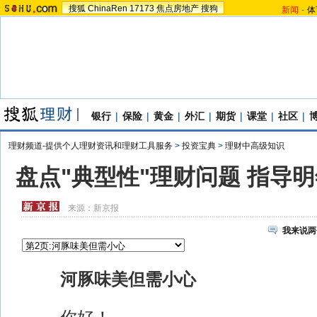
搜狐
ChinaRen
17173
焦点房地产
搜狗
新闻
-
体
银行
|
保险
|
黄金
|
外汇
|
期货
|
课堂
|
社区
|
理财频道-提供个人理财资讯和理财工具服务
>
投资宝典
>
理财中高级知识
盘点"典型性"理财问题 指导
来源：
新京报
我来说两
河豚味美但需小心