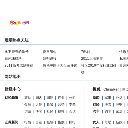
近期热点关注
永不磨灭的番号
夏日甜心
7电影
快乐
新还珠格格
姚明退役
2011上海车展
私募
2011高考试题答案
感动中国十大母亲评选
社区2010年度行业口碑
贵州
榜
网站地图
财经中心
搜狐
|
ChinaRen
|
焦
财经频道
|
滚动
|
国内
|
国际
|
产业
|
公司
新闻
|
军事
|
公益
|
|
金融
|
人物
|
政策
|
营销
|
专题
财经
|
股票
|
理财
|
|
访谈
|
博客
|
社区
|
视频
|
会议
汽车
|
购车
|
家居
|
证券新闻
|
行情
|
自选
|
板块
|
指数
|
排行
女人
|
母婴
|
新娘
|