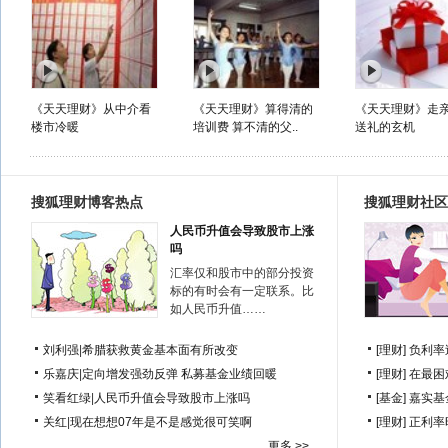
《天天理财》从中介看
《天天理财》算得清的
《天天理财》走
楼市冷暖
培训费 算不清的父..
送礼的玄机
搜狐理财博客热点
搜狐理财社区
人民币升值会导致股市上涨
吗
汇率仅和股市中的部分投资
标的有时会有一定联系。比
如人民币升值……
刘利强
|
希腊获救黄金基本面有所改变
[理财]
负利率
乐嘉庆
|
定向增发强劲反弹 私募基金业绩回暖
[理财]
在最困
笑看红绿
|
人民币升值会导致股市上涨吗
[基金]
嘉实基
关红
|
现在想想07年是不是感觉很可笑啊
[理财]
正利率
更多 >>