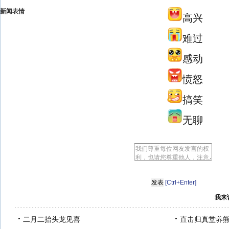
新闻表情
高兴
难过
感动
愤怒
搞笑
无聊
[Ctrl+Enter]
我来
二月二抬头龙见喜
直击归真堂养