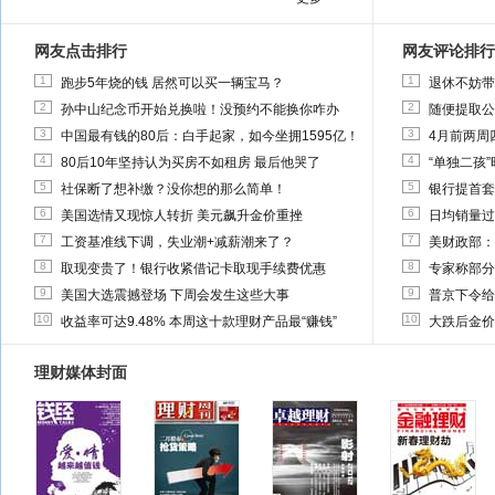
网友点击排行
网友评论排行
1
1
跑步5年烧的钱 居然可以买一辆宝马？
退休不妨带
2
2
孙中山纪念币开始兑换啦！没预约不能换你咋办
随便提取公
3
3
中国最有钱的80后：白手起家，如今坐拥1595亿！
4月前两周
4
4
80后10年坚持认为买房不如租房 最后他哭了
“单独二孩
5
5
社保断了想补缴？没你想的那么简单！
银行提首套
6
6
美国选情又现惊人转折 美元飙升金价重挫
日均销量过
7
7
工资基准线下调，失业潮+减薪潮来了？
美财政部：
8
8
取现变贵了！银行收紧借记卡取现手续费优惠
专家称部分
9
9
美国大选震撼登场 下周会发生这些大事
普京下令给
10
10
收益率可达9.48% 本周这十款理财产品最“赚钱”
大跌后金价
理财媒体封面