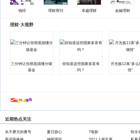
钱经
理财周刊
卓越理财
金融理财
理财·大视野
三分钟让你彻底搞懂分级
你知道这些国家多富有
月光族12条“多
基金
吗？
悟”
近期热点关注
永不磨灭的番号
夏日甜心
7电影
快乐
新还珠格格
姚明退役
2011上海车展
私募