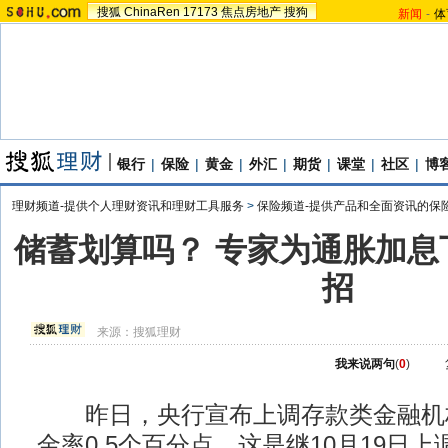
搜狐
ChinaRen
17173
焦点房地产
搜狗
新闻
-
体
银行
|
保险
|
黄金
|
外汇
|
期货
|
课堂
|
社区
|
博
理财频道-提供个人理财资讯和理财工具服务
>
保险频道-提供产品和全面资讯的保
储蓄划算吗？ 专家为通胀加息
招
来源：
搜狐理财
我来说两句
(
0
)
昨日，央行宣布上调存款类金融机
金率0.5个百分点，这是继10月19日上