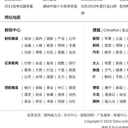
2011高考试题答案
感动中国十大母亲评选
社区2010年度行业口碑
贵州
榜
网站地图
财经中心
搜狐
|
ChinaRen
|
焦
财经频道
|
滚动
|
国内
|
国际
|
产业
|
公司
新闻
|
军事
|
公益
|
|
金融
|
人物
|
政策
|
营销
|
专题
财经
|
股票
|
理财
|
|
访谈
|
博客
|
社区
|
视频
|
会议
汽车
|
购车
|
家居
|
证券新闻
|
行情
|
自选
|
板块
|
指数
|
排行
女人
|
母婴
|
新娘
|
|
要闻
|
大势
|
行业
|
个股
|
新股
旅游
|
天气
|
健康
|
|
公司
|
全球
|
港股
|
主力
|
权证
IT
|
数码
|
手机
|
理财频道
|
银行
|
保险
|
黄金
|
外汇
|
期货
博客
|
圈子
|
邮箱
|
|
课堂
|
创业
|
收藏
|
债券
|
信托
天龙
|
鹿鼎记
|
短信
|
基金
|
评论
|
净值
|
回报
|
分红
搜狗
|
输入法
|
地图
设置首页
-
搜狗输入法
-
支付中心
-
搜狐招聘
-
广告服务
-
客服中心
Copyright
©
2018 Sohu.com 
搜狐不良信息举