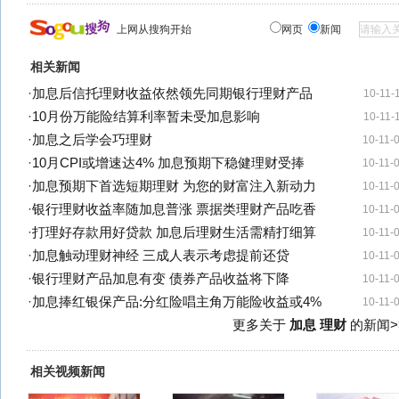
上网从搜狗开始
网页
新闻
相关新闻
·
加息后信托理财收益依然领先同期银行理财产品
10-11-
·
10月份万能险结算利率暂未受加息影响
10-11-
·
加息之后学会巧理财
10-11-
·
10月CPI或增速达4% 加息预期下稳健理财受捧
10-11-
·
加息预期下首选短期理财 为您的财富注入新动力
10-11-
·
银行理财收益率随加息普涨 票据类理财产品吃香
10-11-
·
打理好存款用好贷款 加息后理财生活需精打细算
10-11-
·
加息触动理财神经 三成人表示考虑提前还贷
10-11-
·
银行理财产品加息有变 债券产品收益将下降
10-11-
·
加息捧红银保产品:分红险唱主角万能险收益或4%
10-11-
更多关于
加息 理财
的新闻>
相关视频新闻