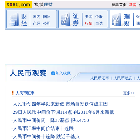
搜狐首页
-
新闻
-
国内
|
国际
要闻
|
个股
银
产经
|
公司
行情
|
自选
课
加入收藏
人民币汇率
|
人民币动态
|
人民币汇率
更多>>
·
人民币创四年半以来新低 市场自发贬值成主因
·
29日人民币中间价下调114点 创2011年6月来新低
·
人民币中间价周一降37基点 报6.4750
·
人民币汇率中间价结束十连跌
·
人民币中间价十连降 跌近千基点