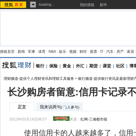
loading...
我的搜狐
邮件
搜狐首页
-
新闻
-
军事
-
体育
-
NBA
-
娱乐
-
视频
-
财经
-
股票
-
IT
-
汽车
-
房产
-
家居
银行
|
保险
|
黄金
|
外汇
|
期货
|
课堂
|
社区
|
博
理财频道-提供个人理财资讯和理财工具服务
>
银行频道-提供银行资讯及最新理财
长沙购房者留意:信用卡记录不
正文
我来说两句
(
人参与)
2012年03月14日08:57
来源：
红网-三湘都市报
使用信用卡的人越来越多了，信用卡