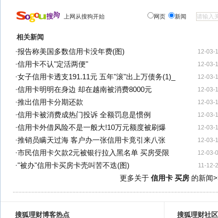
上网从搜狗开始
网页
新闻
相关新闻
·
报告称美国多数信用卡没年费(图)
12-03-
·
信用卡不认"定活两便"
12-03-
·
女子信用卡透支191.11元 五年"滚"出上万债务(1)_
12-03-
·
信用卡明明在身边 却在越南被消费8000元
12-03-
·
推出信用卡分期还款
12-03-
·
信用卡被消费成热门投诉 全额罚息是惯例
12-03-
·
信用卡外借风险不是一般大!10万元额度被刷爆
12-03-
·
推销员瞒天过海 客户办一张信用卡竟引来八张
12-03-
·
市民信用卡欠款2元被银行拉入黑名单 买房受限
12-03-
·
"被办"信用卡买房卡壳叫苦不迭(图)
11-12-
更多关于
信用卡 买房
的新闻>
搜狐理财博客热点
搜狐理财社区