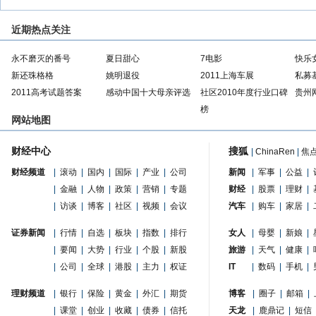
近期热点关注
永不磨灭的番号
夏日甜心
7电影
快乐
新还珠格格
姚明退役
2011上海车展
私募
2011高考试题答案
感动中国十大母亲评选
社区2010年度行业口碑
贵州
榜
网站地图
财经中心
搜狐
|
ChinaRen
|
焦
财经频道
|
滚动
|
国内
|
国际
|
产业
|
公司
新闻
|
军事
|
公益
|
|
金融
|
人物
|
政策
|
营销
|
专题
财经
|
股票
|
理财
|
|
访谈
|
博客
|
社区
|
视频
|
会议
汽车
|
购车
|
家居
|
证券新闻
|
行情
|
自选
|
板块
|
指数
|
排行
女人
|
母婴
|
新娘
|
|
要闻
|
大势
|
行业
|
个股
|
新股
旅游
|
天气
|
健康
|
|
公司
|
全球
|
港股
|
主力
|
权证
IT
|
数码
|
手机
|
理财频道
|
银行
|
保险
|
黄金
|
外汇
|
期货
博客
|
圈子
|
邮箱
|
|
课堂
|
创业
|
收藏
|
债券
|
信托
天龙
|
鹿鼎记
|
短信