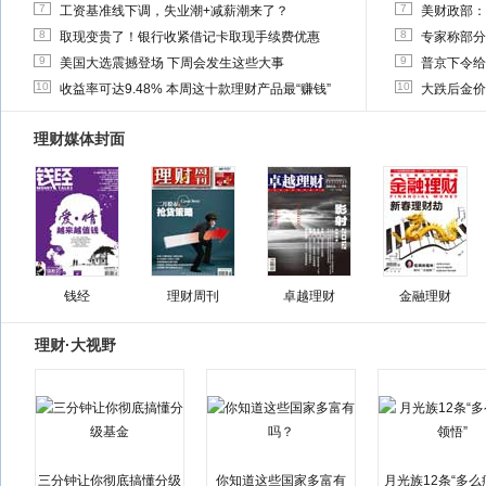
7
7
工资基准线下调，失业潮+减薪潮来了？
美财政部：
8
8
取现变贵了！银行收紧借记卡取现手续费优惠
专家称部分
9
9
美国大选震撼登场 下周会发生这些大事
普京下令给
10
10
收益率可达9.48% 本周这十款理财产品最“赚钱”
大跌后金价
理财媒体封面
钱经
理财周刊
卓越理财
金融理财
理财·大视野
三分钟让你彻底搞懂分级
你知道这些国家多富有
月光族12条“多