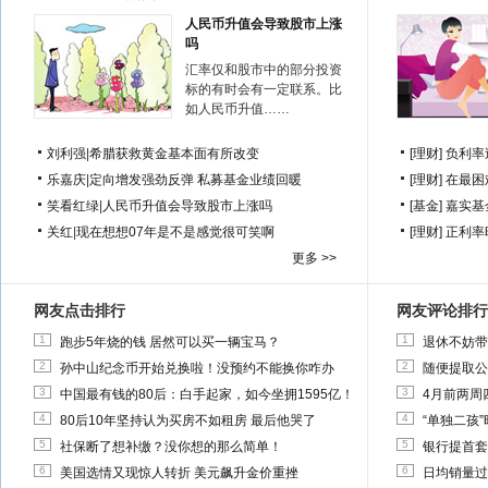
人民币升值会导致股市上涨
吗
汇率仅和股市中的部分投资
标的有时会有一定联系。比
如人民币升值……
刘利强
|
希腊获救黄金基本面有所改变
[理财]
负利率
乐嘉庆
|
定向增发强劲反弹 私募基金业绩回暖
[理财]
在最困
笑看红绿
|
人民币升值会导致股市上涨吗
[基金]
嘉实基
关红
|
现在想想07年是不是感觉很可笑啊
[理财]
正利率
更多 >>
网友点击排行
网友评论排行
1
1
跑步5年烧的钱 居然可以买一辆宝马？
退休不妨带
2
2
孙中山纪念币开始兑换啦！没预约不能换你咋办
随便提取公
3
3
中国最有钱的80后：白手起家，如今坐拥1595亿！
4月前两周
4
4
80后10年坚持认为买房不如租房 最后他哭了
“单独二孩
5
5
社保断了想补缴？没你想的那么简单！
银行提首套
6
6
美国选情又现惊人转折 美元飙升金价重挫
日均销量过