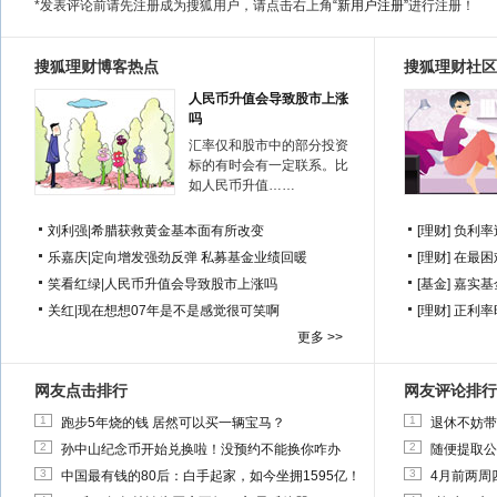
*发表评论前请先注册成为搜狐用户，请点击右上角
“新用户注册”
进行注册！
搜狐理财博客热点
搜狐理财社区
人民币升值会导致股市上涨
吗
汇率仅和股市中的部分投资
标的有时会有一定联系。比
如人民币升值……
刘利强
|
希腊获救黄金基本面有所改变
[理财]
负利率
乐嘉庆
|
定向增发强劲反弹 私募基金业绩回暖
[理财]
在最困
笑看红绿
|
人民币升值会导致股市上涨吗
[基金]
嘉实基
关红
|
现在想想07年是不是感觉很可笑啊
[理财]
正利率
更多 >>
网友点击排行
网友评论排行
1
1
跑步5年烧的钱 居然可以买一辆宝马？
退休不妨带
2
2
孙中山纪念币开始兑换啦！没预约不能换你咋办
随便提取公
3
3
中国最有钱的80后：白手起家，如今坐拥1595亿！
4月前两周