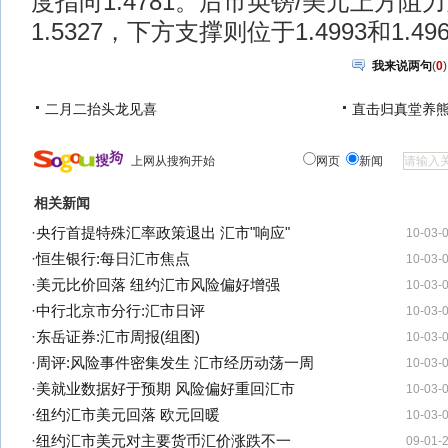
度指向1.4781。后市英镑/美元上方阻力见
1.5327，下方支撑则位于1.4993和1.49
我来说两句
(
0
)
二月二抬头龙见喜
直击归真堂养
上网从搜狗开始
网页
新闻
相关新闻
·
央行首提特殊汇率政策退出 汇市"响应"
10-03-
·
恒生银行:每日汇市焦点
10-03-
·
美元比价回落 纽约汇市风险偏好增强
10-03-
·
中行北京市分行:汇市日评
10-03-
·
东岳证券:汇市周报(组图)
10-03-
·
周评:风险事件密集发生 汇市经历动荡一周
10-03-
·
美就业数据好于预期 风险偏好重回汇市
10-03-
·
纽约汇市美元回落 欧元回暖
10-03-
·
纽约汇市美元对主要货币汇价涨跌不一
09-01-