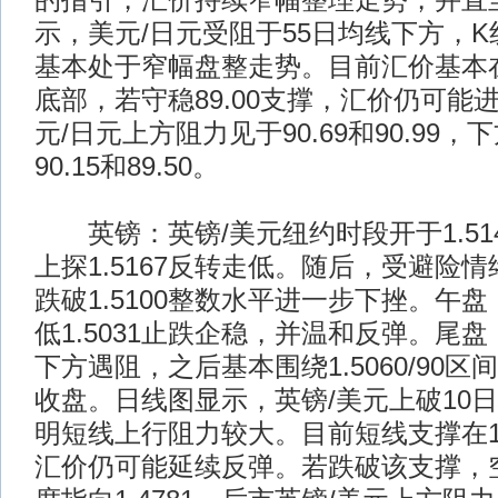
的指引，汇价持续窄幅整理走势，并直
示，美元/日元受阻于55日均线下方，
基本处于窄幅盘整走势。目前汇价基本在8
底部，若守稳89.00支撑，汇价仍可能
元/日元上方阻力见于90.69和90.99
90.15和89.50。
英镑：英镑/美元纽约时段开于1.51
上探1.5167反转走低。随后，受避险
跌破1.5100整数水平进一步下挫。午
低1.5031止跌企稳，并温和反弹。尾盘，
下方遇阻，之后基本围绕1.5060/90
收盘。日线图显示，英镑/美元上破10
明短线上行阻力较大。目前短线支撑在1.
汇价仍可能延续反弹。若跌破该支撑，