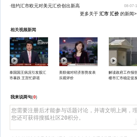
·
纽约汇市欧元对美元汇价创出新高
08-07-
更多关于
汇市 汇价
的新闻>
相关视频新闻
泰国国王病况引发股汇
美联储对经济形势发表
解读政府工作报告
市暴跌 王宫忙辟谣
乐观评价
楼市汇市稳定促
我来说两句
(
0
)