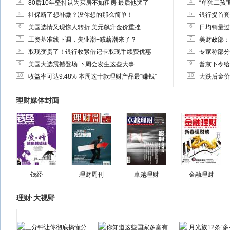
4
4
80后10年坚持认为买房不如租房 最后他哭了
“单独二孩
5
5
社保断了想补缴？没你想的那么简单！
银行提首套
6
6
美国选情又现惊人转折 美元飙升金价重挫
日均销量过
7
7
工资基准线下调，失业潮+减薪潮来了？
美财政部：
8
8
取现变贵了！银行收紧借记卡取现手续费优惠
专家称部分
9
9
美国大选震撼登场 下周会发生这些大事
普京下令给
10
10
收益率可达9.48% 本周这十款理财产品最“赚钱”
大跌后金价
理财媒体封面
钱经
理财周刊
卓越理财
金融理财
理财·大视野