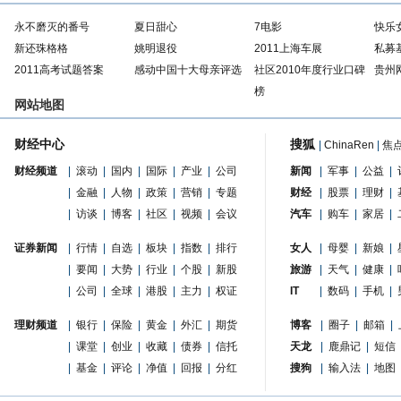
永不磨灭的番号
夏日甜心
7电影
快乐
新还珠格格
姚明退役
2011上海车展
私募
2011高考试题答案
感动中国十大母亲评选
社区2010年度行业口碑
贵州
榜
网站地图
财经中心
搜狐
|
ChinaRen
|
焦
财经频道
|
滚动
|
国内
|
国际
|
产业
|
公司
新闻
|
军事
|
公益
|
|
金融
|
人物
|
政策
|
营销
|
专题
财经
|
股票
|
理财
|
|
访谈
|
博客
|
社区
|
视频
|
会议
汽车
|
购车
|
家居
|
证券新闻
|
行情
|
自选
|
板块
|
指数
|
排行
女人
|
母婴
|
新娘
|
|
要闻
|
大势
|
行业
|
个股
|
新股
旅游
|
天气
|
健康
|
|
公司
|
全球
|
港股
|
主力
|
权证
IT
|
数码
|
手机
|
理财频道
|
银行
|
保险
|
黄金
|
外汇
|
期货
博客
|
圈子
|
邮箱
|
|
课堂
|
创业
|
收藏
|
债券
|
信托
天龙
|
鹿鼎记
|
短信
|
基金
|
评论
|
净值
|
回报
|
分红
搜狗
|
输入法
|
地图