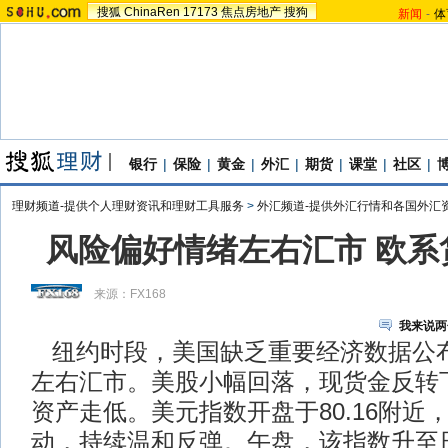
搜狐
ChinaRen
17173
焦点房地产
搜狗
新闻
-
体
银行
|
保险
|
黄金
|
外汇
|
期货
|
课堂
|
社区
|
理财频道-提供个人理财资讯和理财工具服务
>
外汇频道-提供外汇行情和各国外汇
风险偏好情绪左右汇市 欧系
来源：
FX168
我来说两
纽约时段，美国缺乏重要经济数据公
左右汇市。美股小幅回落，现货金反转
资产走低。美元指数开盘于80.16附近
动，持续温和反弹。午盘，该指数升至日内