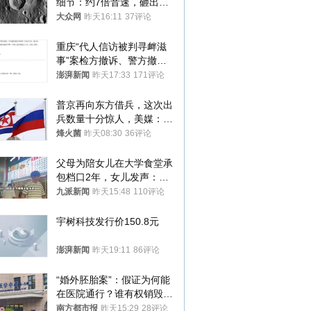
细节：约7倍音速，砸出直
径约30米撞击坑
大众网
昨天16:11
37评论
重庆“代人信访被判寻衅滋
事”案检方撤诉、警方撤
案，两被告人获国赔
澎湃新闻
昨天17:33
171评论
普京再向东方借兵，这次出
兵数量十分惊人，美媒：俄
朝要动真格？
烽火菌
昨天08:30
36评论
父母为陪女儿在大学食堂承
包档口2年，女儿发声：初
衷是为了陪伴，毕业后将不
九派新闻
昨天15:48
110评论
再营业
宇树科技发行价150.8元
澎湃新闻
昨天19:11
86评论
“婚外胚胎案”：假证为何能
在医院通行？谁有权销毁胚
胎？
南方都市报
昨天15:29
28评论