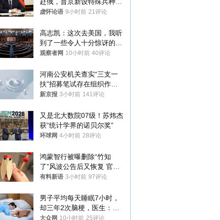
赴俄，普京新设特殊兵种，
76岁老将扛旗
虚怀论语
9小时前
21评论
高志凯：这次去美国，我听
到了一些令人十分惊讶的消
息
观察者网
10小时前
40评论
河南公安机关查实“三支一
扶”招募笔试存在组织作弊
犯罪行为
新京报
3小时前
141评论
又是北大数院07级！苏炜杰
获“统计学界的诺贝尔奖”
环球网
4小时前
28评论
鸿蒙智行被曝删除“竹知
了”风波公告后又恢复 官媒
曾力挺：劝华为要大度的，
有料新语
3小时前
97评论
你们适不适合？
男子平均每天睡眠7小时，
却三年2次脑梗，医生：这
样睡觉更伤身
大众网
10小时前
25评论