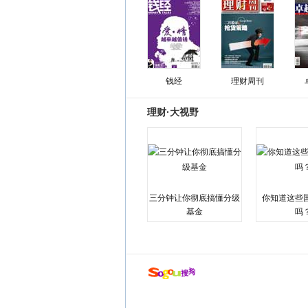
钱经
理财周刊
理财·大视野
三分钟让你彻底搞懂分级
你知道这些
基金
吗