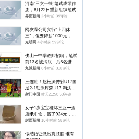
河南“三支一扶”笔试成绩作
废，8月22日重新组织笔试
界面新闻
2小时前
39评论
网友曝公司实行“上四休
三”，但要降薪1000元，不
接受只能辞职
光明网
4小时前
59评论
佛山一中学教师招聘，笔试
前13名被淘汰，后5名进体
检，被疑萝卜岗，官方通
九派新闻
6小时前
318评论
报：已叫停
三连胜！赵松源传射U17国
足2-1勒沃库森U17 淘汰赛
将战河床
射门中国
昨天21:50
53评论
女子1岁宝宝碰坏三亚一酒
店纸巾盒，赔了924元，发
帖吐槽后酒店退还一半的
封面新闻
10小时前
58评论
钱，当地市监局回应
假结婚证做出真胚胎 谁有