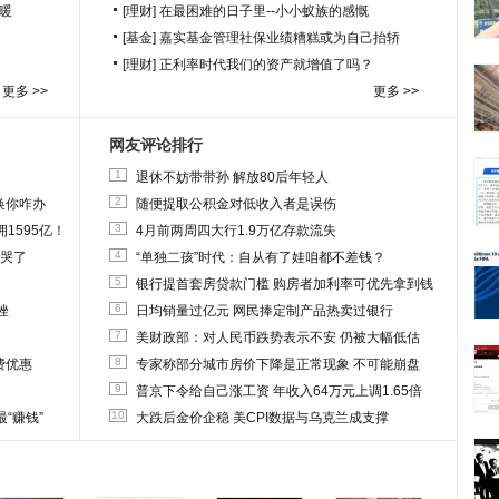
暖
[理财]
在最困难的日子里--小小蚁族的感慨
[基金]
嘉实基金管理社保业绩糟糕或为自己抬轿
[理财]
正利率时代我们的资产就增值了吗？
更多 >>
更多 >>
网友评论排行
1
退休不妨带带孙 解放80后年轻人
2
换你咋办
随便提取公积金对低收入者是误伤
3
1595亿！
4月前两周四大行1.9万亿存款流失
4
他哭了
“单独二孩”时代：自从有了娃咱都不差钱？
5
银行提首套房贷款门槛 购房者加利率可优先拿到钱
6
挫
日均销量过亿元 网民捧定制产品热卖过银行
7
美财政部：对人民币跌势表示不安 仍被大幅低估
8
费优惠
专家称部分城市房价下降是正常现象 不可能崩盘
9
普京下令给自己涨工资 年收入64万元上调1.65倍
10
“赚钱”
大跌后金价企稳 美CPI数据与乌克兰成支撑