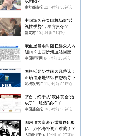
权销毁?
南方都市报
12小时前
36评论
中国游客在泰国机场遭“歧
视性手势”，泰方责令全面
调查，对责任人采取最严厉
新黄河
10小时前
74评论
处分
献血屋暴雨时阻拦群众入内
避雨？山西忻州血站回应
中国新闻网
8小时前
23评论
阿根廷足协致函因凡蒂诺：
正确道路是继续在您领导下
足坛欧美汇
11小时前
55评论
茅台，终于从“液体黄金”活
成了“一瓶酒”的样子
中国基金报
19小时前
53评论
国内顶级富豪补缴最多500
亿，万亿海外资产难藏了？
大猫财经Pro
10小时前
27评论