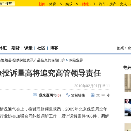
地产
搜狗
新闻
-
体育
-
S
-
娱乐
-
V
-
财经
-
IT
-
汽车
-
房产
-
女人
-
外汇
|
期货
|
课堂
|
社区
|
博客
热点：
金
保险频道-提供保险资讯产品信息的保险门户
>
保险业界
热
险投诉量高将追究高管领导责任
2010年02月01日15:11
我来说两句
(
0
)
复制链接
大
中
小
情况通气会上，搜狐理财频道获悉，2009年北京保监局全年
险行业协会加强合同纠纷调解工作，累计调解案件466件，调解