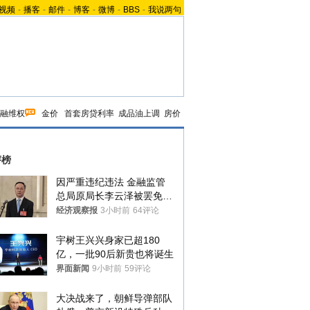
视频
-
播客
-
邮件
-
博客
-
微博
-
BBS
-
我说两句
融维权
金价
首套房贷利率
成品油上调
房价
评榜
因严重违纪违法 金融监管
总局原局长李云泽被罢免全
国人大代表
经济观察报
3小时前
64评论
宇树王兴兴身家已超180
亿，一批90后新贵也将诞生
界面新闻
9小时前
59评论
大决战来了，朝鲜导弹部队