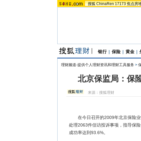
搜狐
ChinaRen
17173
焦点房
银行
|
保险
|
黄金
|
理财频道-提供个人理财资讯和理财工具服务
>
北京保监局：保
来源：
搜狐理财
在今日召开的2009年北京保险业
处理2063件信访投诉事项，指导保
成功率达到93.6%。