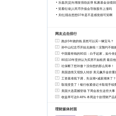
乐嘉庆
|
定向增发强劲反弹 私募基金业绩回
笑看红绿
|
人民币升值会导致股市上涨吗
关红
|
现在想想07年是不是感觉很可笑啊
网友点击排行
1
跑步5年烧的钱 居然可以买一辆宝马？
2
孙中山纪念币开始兑换啦！没预约不能
3
中国最有钱的80后：白手起家，如今坐拥
4
80后10年坚持认为买房不如租房 最后
5
社保断了想补缴？没你想的那么简单！
6
美国选情又现惊人转折 美元飙升金价重
7
工资基准线下调，失业潮+减薪潮来了？
8
取现变贵了！银行收紧借记卡取现手续
9
美国大选震撼登场 下周会发生这些大事
10
收益率可达9.48% 本周这十款理财产品最
理财媒体封面