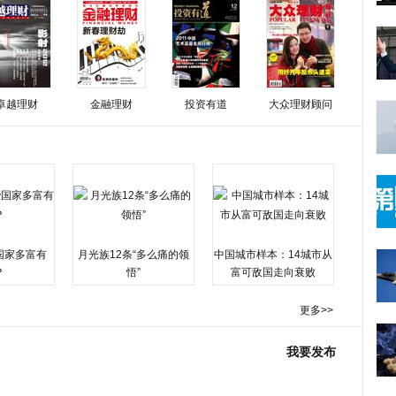
卓越理财
金融理财
投资有道
大众理财顾问
国家多富有
月光族12条“多么痛的领
中国城市样本：14城市从
？
悟”
富可敌国走向衰败
更多>>
我要发布