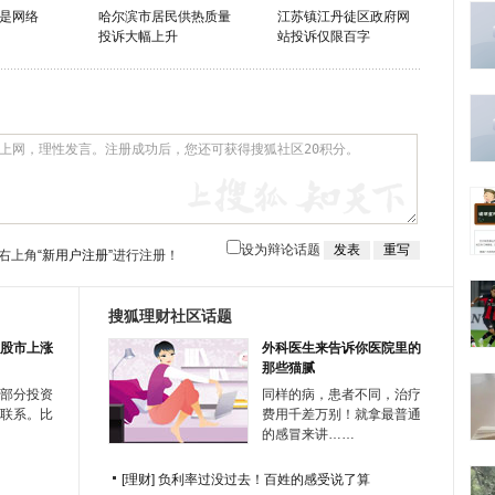
是网络
哈尔滨市居民供热质量
江苏镇江丹徒区政府网
投诉大幅上升
站投诉仅限百字
设为辩论话题
右上角
“新用户注册”
进行注册！
搜狐理财社区话题
股市上涨
外科医生来告诉你医院里的
那些猫腻
部分投资
同样的病，患者不同，治疗
联系。比
费用千差万别！就拿最普通
的感冒来讲……
[理财]
负利率过没过去！百姓的感受说了算