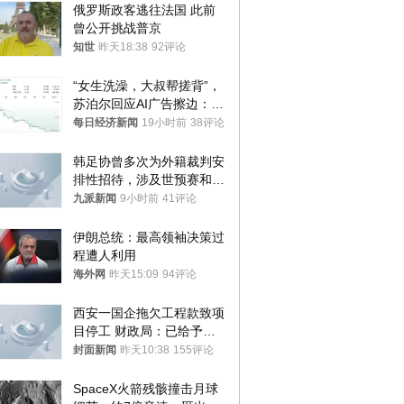
俄罗斯政客逃往法国 此前
曾公开挑战普京
知世
昨天18:38
92评论
“女生洗澡，大叔帮搓背”，
苏泊尔回应AI广告擦边：视
频全下架，已强化内容管理
每日经济新闻
19小时前
38评论
与审核
韩足协曾多次为外籍裁判安
排性招待，涉及世预赛和奥
预赛，韩足协回应
九派新闻
9小时前
41评论
伊朗总统：最高领袖决策过
程遭人利用
海外网
昨天15:09
94评论
西安一国企拖欠工程款致项
目停工 财政局：已给予处
分，正督促整改
封面新闻
昨天10:38
155评论
SpaceX火箭残骸撞击月球