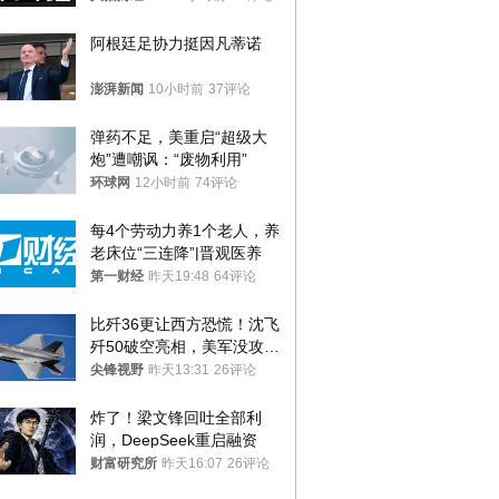
阿根廷足协力挺因凡蒂诺
澎湃新闻
10小时前
37评论
弹药不足，美重启“超级大
炮”遭嘲讽：“废物利用”
环球网
12小时前
74评论
每4个劳动力养1个老人，养
老床位“三连降”|晋观医养
第一财经
昨天19:48
64评论
比歼36更让西方恐慌！沈飞
歼50破空亮相，美军没攻克
的技术被拿下
尖锋视野
昨天13:31
26评论
炸了！梁文锋回吐全部利
润，DeepSeek重启融资
财富研究所
昨天16:07
26评论