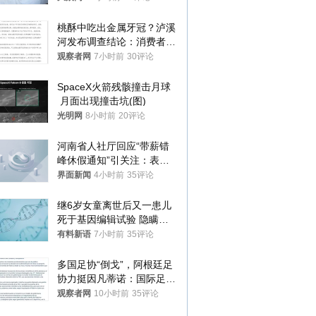
桃酥中吃出金属牙冠？泸溪
河发布调查结论：消费者已
澄清，所发视频情况不属实
观察者网
7小时前
30评论
SpaceX火箭残骸撞击月球
 月面出现撞击坑(图)
光明网
8小时前
20评论
河南省人社厅回应“带薪错
峰休假通知”引关注：表述
不够准确，待修改后印发
界面新闻
4小时前
35评论
继6岁女童离世后又一患儿
死于基因编辑试验 隐瞒一
年才对外披露
有料新语
7小时前
35评论
多国足协“倒戈”，阿根廷足
协力挺因凡蒂诺：国际足联
今后应继续在其领导下前行
观察者网
10小时前
35评论