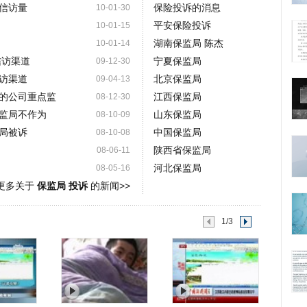
信访量
保险投诉的消息
10-01-30
平安保险投诉
10-01-15
湖南保监局 陈杰
10-01-14
信访渠道
宁夏保监局
09-12-30
访渠道
北京保监局
09-04-13
多的公司重点监
江西保监局
08-12-30
监局不作为
山东保监局
08-10-09
局被诉
中国保监局
08-10-08
陕西省保监局
08-06-11
河北保监局
08-05-16
更多关于
保监局 投诉
的新闻>>
1/3