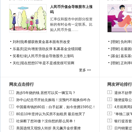
人民币升值会导致股市上涨
吗
汇率仅和股市中的部分投资
标的有时会有一定联系。比
如人民币升值……
刘利强
|
希腊获救黄金基本面有所改变
[理财]
负利率
乐嘉庆
|
定向增发强劲反弹 私募基金业绩回暖
[理财]
在最困
笑看红绿
|
人民币升值会导致股市上涨吗
[基金]
嘉实基
关红
|
现在想想07年是不是感觉很可笑啊
[理财]
正利率
更多 >>
网友点击排行
网友评论排行
1
1
跑步5年烧的钱 居然可以买一辆宝马？
退休不妨带
2
2
孙中山纪念币开始兑换啦！没预约不能换你咋办
随便提取公
3
3
中国最有钱的80后：白手起家，如今坐拥1595亿！
4月前两周
4
4
80后10年坚持认为买房不如租房 最后他哭了
“单独二孩
5
5
社保断了想补缴？没你想的那么简单！
银行提首套
6
6
美国选情又现惊人转折 美元飙升金价重挫
日均销量过