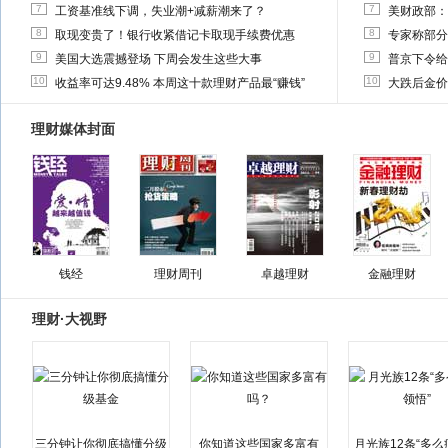
7
7
工资基准线下调，失业潮+减薪潮来了？
美财政部：
8
8
取现变贵了！银行收紧借记卡取现手续费优惠
专家称部分
9
9
美国大选震撼登场 下周会发生这些大事
普京下令给
10
10
收益率可达9.48% 本周这十款理财产品最“赚钱”
大跌后金价
理财媒体封面
钱经
理财周刊
卓越理财
金融理财
理财·大视野
三分钟让你彻底搞懂分级
你知道这些国家多富有
月光族12条“多