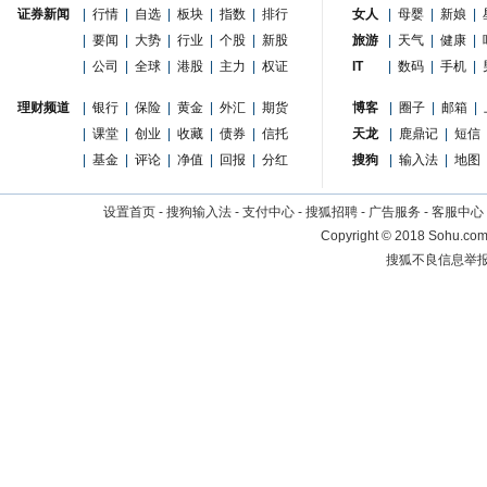
证券新闻
|
行情
|
自选
|
板块
|
指数
|
排行
女人
|
母婴
|
新娘
|
|
要闻
|
大势
|
行业
|
个股
|
新股
旅游
|
天气
|
健康
|
|
公司
|
全球
|
港股
|
主力
|
权证
IT
|
数码
|
手机
|
理财频道
|
银行
|
保险
|
黄金
|
外汇
|
期货
博客
|
圈子
|
邮箱
|
|
课堂
|
创业
|
收藏
|
债券
|
信托
天龙
|
鹿鼎记
|
短信
|
基金
|
评论
|
净值
|
回报
|
分红
搜狗
|
输入法
|
地图
设置首页
-
搜狗输入法
-
支付中心
-
搜狐招聘
-
广告服务
-
客服中心
Copyright
©
2018 Sohu.com 
搜狐不良信息举