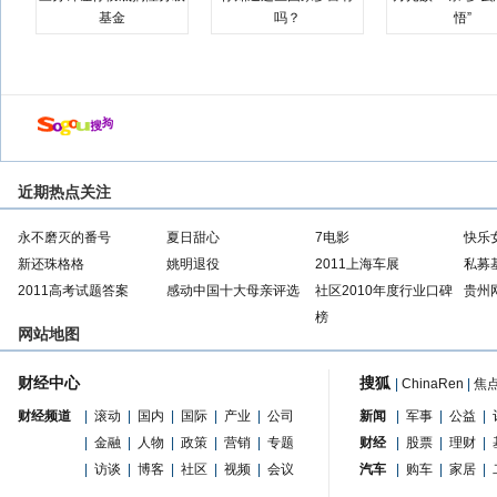
基金
吗？
悟”
近期热点关注
永不磨灭的番号
夏日甜心
7电影
快乐
新还珠格格
姚明退役
2011上海车展
私募
2011高考试题答案
感动中国十大母亲评选
社区2010年度行业口碑
贵州
榜
网站地图
财经中心
搜狐
|
ChinaRen
|
焦
财经频道
|
滚动
|
国内
|
国际
|
产业
|
公司
新闻
|
军事
|
公益
|
|
金融
|
人物
|
政策
|
营销
|
专题
财经
|
股票
|
理财
|
|
访谈
|
博客
|
社区
|
视频
|
会议
汽车
|
购车
|
家居
|