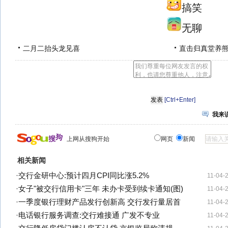
搞笑
无聊
二月二抬头龙见喜
直击归真堂养
[Ctrl+Enter]
我来
上网从搜狗开始
网页
新闻
相关新闻
·
交行金研中心:预计四月CPI同比涨5.2%
11-04-
·
女子"被交行信用卡"三年 未办卡受到续卡通知(图)
11-04-
·
一季度银行理财产品发行创新高 交行发行量居首
11-04-
·
电话银行服务调查:交行难接通 广发不专业
11-04-