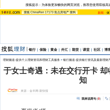
搜狐提示：为体验更加畅快的网页浏览，推荐您使用双核高
搜狐
ChinaRen
17173
焦点房地产
搜狗
新闻
-
体
银行
|
保险
|
黄金
|
外汇
|
期货
|
课堂
|
社区
|
博
理财频道-提供个人理财资讯和理财工具服务
>
银行频道-提供银行资讯及最新理财
于女士奇遇：未在交行开卡 却
知
来源：
金羊网-新快报
我来说两句
(
0
)