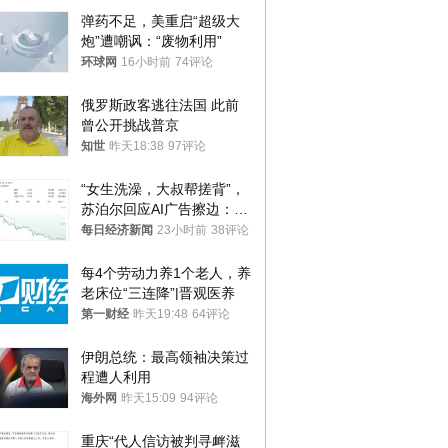
弹药不足，美重启“超级大
炮”遭嘲讽：“废物利用”
环球网
16小时前
74评论
俄罗斯政客逃往法国 此前
曾公开挑战普京
知世
昨天18:38
97评论
“女生洗澡，大叔帮搓背”，
苏泊尔回应AI广告擦边：视
频全下架，已强化内容管理
每日经济新闻
23小时前
38评论
与审核
每4个劳动力养1个老人，养
老床位“三连降”|晋观医养
第一财经
昨天19:48
64评论
伊朗总统：最高领袖决策过
程遭人利用
海外网
昨天15:09
94评论
重庆“代人信访被判寻衅滋