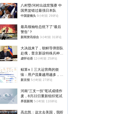
八村塁/河村出战世预赛 中
国男篮错过最强日本队
中国篮镜头
9小时前
29评论
最高领袖给总统下了“最后
警告”？
新闻资讯综合
3小时前
31评论
大决战来了，朝鲜导弹部队
赴俄，普京新设特殊兵种，
76岁老将扛旗
虚怀论语
12小时前
25评论
鲸算π丨三大运营商的烦
恼：用户流量越用越多，收
入却越来越少
新京报
5小时前
27评论
河南“三支一扶”笔试成绩作
废，8月22日重新组织笔试
界面新闻
5小时前
110评论
高志凯：这次去美国，我听