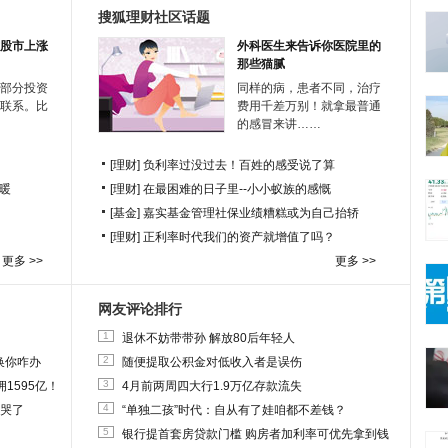
搜狐理财社区话题
股市上涨
外科医生来告诉你医院里的
那些猫腻
部分投资
同样的病，患者不同，治疗
联系。比
费用千差万别！就拿最普通
的感冒来讲……
[理财]
负利率过没过去！百姓的感受说了算
暖
[理财]
在最困难的日子里--小小蚁族的感慨
[基金]
嘉实基金管理社保业绩糟糕或为自己抬轿
[理财]
正利率时代我们的资产就增值了吗？
更多 >>
更多 >>
网友评论排行
1
退休不妨带带孙 解放80后年轻人
2
换你咋办
随便提取公积金对低收入者是误伤
3
1595亿！
4月前两周四大行1.9万亿存款流失
4
他哭了
“单独二孩”时代：自从有了娃咱都不差钱？
5
银行提首套房贷款门槛 购房者加利率可优先拿到钱