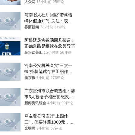
样睡觉更伤身
大众网
13小时前
25评论
河南省人社厅回应“带薪错
峰休假通知”引关注：表述
不够准确，待修改后印发
界面新闻
7小时前
37评论
阿根廷足协致函因凡蒂诺：
正确道路是继续在您领导下
足坛欧美汇
15小时前
56评论
河南公安机关查实“三支一
扶”招募笔试存在组织作弊
犯罪行为
新京报
6小时前
275评论
广东雷州市联合调查组：涉
事6人被给予相应党纪政务
处分和组织处理
新闻资讯综合
4小时前
90评论
网友曝公司实行“上四休
三”，但要降薪1000元，不
接受只能辞职
光明网
8小时前
67评论