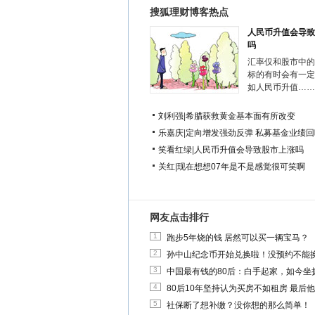
搜狐理财博客热点
人民币升值会导致
吗
汇率仅和股市中的
标的有时会有一定
如人民币升值……
刘利强
|
希腊获救黄金基本面有所改变
乐嘉庆
|
定向增发强劲反弹 私募基金业绩回
笑看红绿
|
人民币升值会导致股市上涨吗
关红
|
现在想想07年是不是感觉很可笑啊
网友点击排行
1
跑步5年烧的钱 居然可以买一辆宝马？
2
孙中山纪念币开始兑换啦！没预约不能
3
中国最有钱的80后：白手起家，如今坐拥
4
80后10年坚持认为买房不如租房 最后
5
社保断了想补缴？没你想的那么简单！