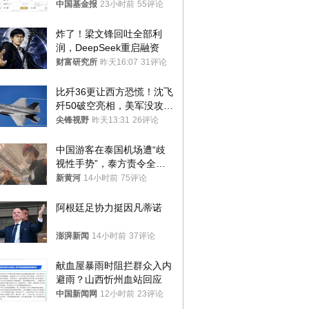
中国基金报
23小时前
55评论
炸了！梁文锋回吐全部利
润，DeepSeek重启融资
财富研究所
昨天16:07
31评论
比歼36更让西方恐慌！沈飞
歼50破空亮相，美军没攻克
的技术被拿下
尖锋视野
昨天13:31
26评论
中国游客在泰国机场遭“歧
视性手势”，泰方责令全面
调查，对责任人采取最严厉
新黄河
14小时前
75评论
处分
阿根廷足协力挺因凡蒂诺
澎湃新闻
14小时前
37评论
献血屋暴雨时阻拦群众入内
避雨？山西忻州血站回应
中国新闻网
12小时前
23评论