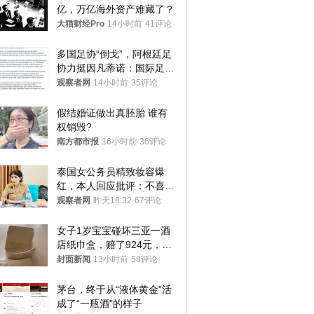
亿，万亿海外资产难藏了？
大猫财经Pro
14小时前
41评论
多国足协“倒戈”，阿根廷足
协力挺因凡蒂诺：国际足联
今后应继续在其领导下前行
观察者网
14小时前
35评论
假结婚证做出真胚胎 谁有
权销毁?
南方都市报
16小时前
36评论
泰国女公务员精致妆容爆
红，本人回应批评：不喜欢
就别看
观察者网
昨天18:32
67评论
女子1岁宝宝碰坏三亚一酒
店纸巾盒，赔了924元，发
帖吐槽后酒店退还一半的
封面新闻
13小时前
58评论
钱，当地市监局回应
茅台，终于从“液体黄金”活
成了“一瓶酒”的样子