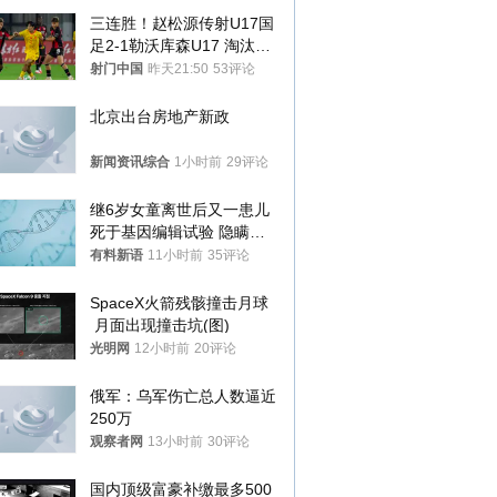
三连胜！赵松源传射U17国
足2-1勒沃库森U17 淘汰赛
将战河床
射门中国
昨天21:50
53评论
北京出台房地产新政
新闻资讯综合
1小时前
29评论
继6岁女童离世后又一患儿
死于基因编辑试验 隐瞒一
年才对外披露
有料新语
11小时前
35评论
SpaceX火箭残骸撞击月球
 月面出现撞击坑(图)
光明网
12小时前
20评论
俄军：乌军伤亡总人数逼近
250万
观察者网
13小时前
30评论
国内顶级富豪补缴最多500