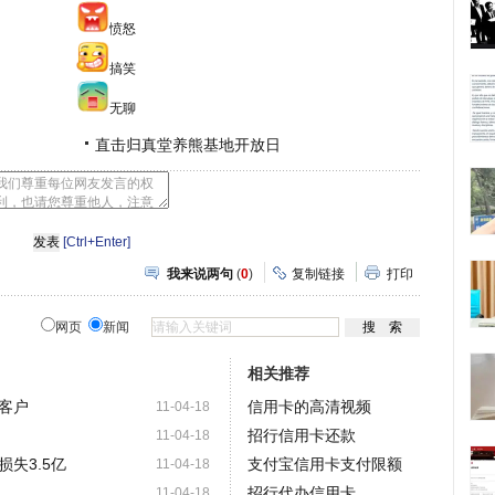
愤怒
搞笑
无聊
直击归真堂养熊基地开放日
[Ctrl+Enter]
我来说两句
(
0
)
复制链接
打印
网页
新闻
相关推荐
客户
信用卡的高清视频
11-04-18
招行信用卡还款
11-04-18
失3.5亿
支付宝信用卡支付限额
11-04-18
招行代办信用卡
11-04-18