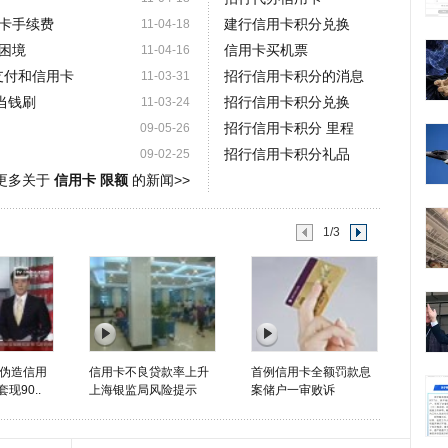
卡手续费
建行信用卡积分兑换
11-04-18
困境
信用卡买机票
11-04-16
支付和信用卡
招行信用卡积分的消息
11-03-31
当钱刷
招行信用卡积分兑换
11-03-24
招行信用卡积分 里程
09-05-26
招行信用卡积分礼品
09-02-25
更多关于
信用卡 限额
的新闻>>
1/3
伪造信用
信用卡不良贷款率上升
首例信用卡全额罚款息
现90..
上海银监局风险提示
案储户一审败诉