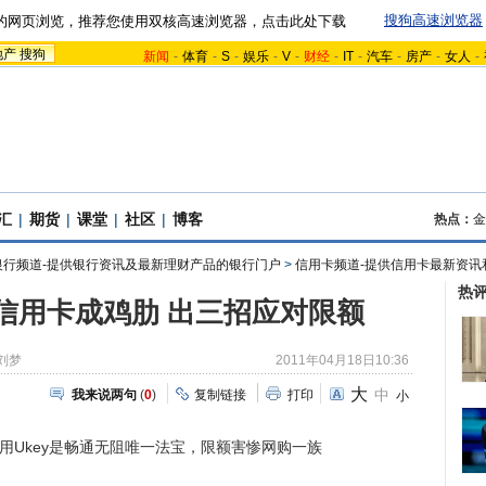
搜狗高速浏览器
的网页浏览，推荐您使用双核高速浏览器，点击此处下载
地产
搜狗
新闻
-
体育
-
S
-
娱乐
-
V
-
财经
-
IT
-
汽车
-
房产
-
女人
-
汇
|
期货
|
课堂
|
社区
|
博客
热点：
金
银行频道-提供银行资讯及最新理财产品的银行门户
>
信用卡频道-提供信用卡最新资讯
热
信用卡成鸡肋 出三招应对限额
刘梦
2011年04月18日10:36
大
中
我来说两句
(
0
)
复制链接
打印
小
Ukey是畅通无阻唯一法宝，限额害惨网购一族