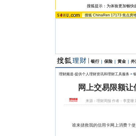
搜狐提示：为体验更加畅快
搜狐
ChinaRen
17173
焦点房
银行
|
保险
|
黄金
|
外
理财频道-提供个人理财资讯和理财工具服务
>
网上交易限额让
来源：
理财周报
作者：李雯珊 
谁来拯救我的信用卡网上消费？使用