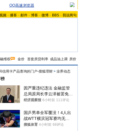
QQ高速浏览器
视频
-
播客
-
邮件
-
博客
-
微博
-
BBS
-
我说两句
融维权
金价
首套房贷利率
成品油上调
房价
和信用卡产品查询的门户-搜狐理财
>
业界动态
评榜
因严重违纪违法 金融监管
总局原局长李云泽被罢免全
国人大代表
经济观察报
6小时前
111评论
国乒男单全军覆没！4人出
战WTT横滨冠军赛均无缘
八强
搜狐体育
4小时前
68评论