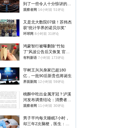
到了一些令人十分惊讶的消
息
观察者网
14小时前
51评论
又是北大数院07级！苏炜杰
获“统计学界的诺贝尔奖”
环球网
8小时前
31评论
鸿蒙智行被曝删除“竹知
了”风波公告后又恢复 官媒
曾力挺：劝华为要大度的，
有料新语
7小时前
173评论
你们适不适合？
宇树王兴兴身家已超180
亿，一批90后新贵也将诞生
界面新闻
12小时前
59评论
桃酥中吃出金属牙冠？泸溪
河发布调查结论：消费者已
澄清，所发视频情况不属实
观察者网
11小时前
30评论
男子平均每天睡眠7小时，
却三年2次脑梗，医生：这