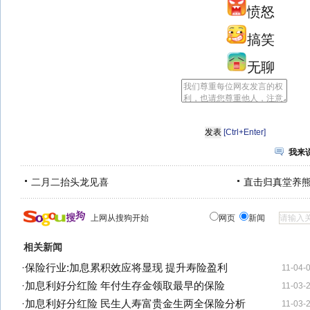
愤怒
搞笑
无聊
[Ctrl+Enter]
我来
二月二抬头龙见喜
直击归真堂养
上网从搜狗开始
网页
新闻
相关新闻
·
保险行业:加息累积效应将显现 提升寿险盈利
11-04-
·
加息利好分红险 年付生存金领取最早的保险
11-03-
·
加息利好分红险 民生人寿富贵金生两全保险分析
11-03-