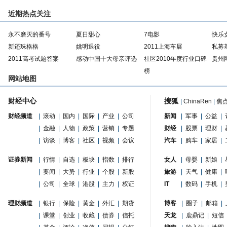
近期热点关注
永不磨灭的番号
夏日甜心
7电影
快乐
新还珠格格
姚明退役
2011上海车展
私募
2011高考试题答案
感动中国十大母亲评选
社区2010年度行业口碑
贵州
榜
网站地图
财经中心
搜狐
|
ChinaRen
|
焦
财经频道
|
滚动
|
国内
|
国际
|
产业
|
公司
新闻
|
军事
|
公益
|
|
金融
|
人物
|
政策
|
营销
|
专题
财经
|
股票
|
理财
|
|
访谈
|
博客
|
社区
|
视频
|
会议
汽车
|
购车
|
家居
|
证券新闻
|
行情
|
自选
|
板块
|
指数
|
排行
女人
|
母婴
|
新娘
|
|
要闻
|
大势
|
行业
|
个股
|
新股
旅游
|
天气
|
健康
|
|
公司
|
全球
|
港股
|
主力
|
权证
IT
|
数码
|
手机
|
理财频道
|
银行
|
保险
|
黄金
|
外汇
|
期货
博客
|
圈子
|
邮箱
|
|
课堂
|
创业
|
收藏
|
债券
|
信托
天龙
|
鹿鼎记
|
短信