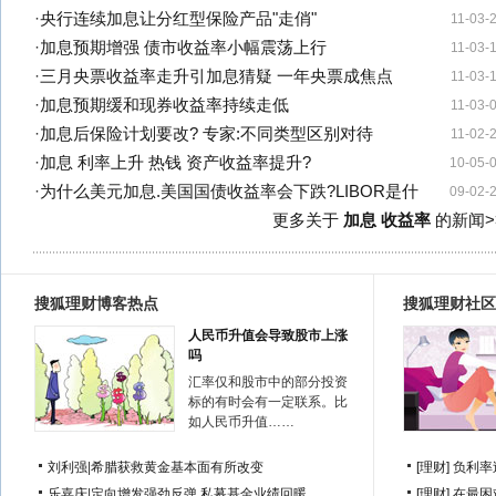
·
央行连续加息让分红型保险产品"走俏"
11-03-
·
加息预期增强 债市收益率小幅震荡上行
11-03-
·
三月央票收益率走升引加息猜疑 一年央票成焦点
11-03-
·
加息预期缓和现券收益率持续走低
11-03-
·
加息后保险计划要改? 专家:不同类型区别对待
11-02-
·
加息 利率上升 热钱 资产收益率提升?
10-05-
·
为什么美元加息.美国国债收益率会下跌?LIBOR是什
09-02-
更多关于
加息 收益率
的新闻>
搜狐理财博客热点
搜狐理财社区
人民币升值会导致股市上涨
吗
汇率仅和股市中的部分投资
标的有时会有一定联系。比
如人民币升值……
刘利强
|
希腊获救黄金基本面有所改变
[理财]
负利率
乐嘉庆
|
定向增发强劲反弹 私募基金业绩回暖
[理财]
在最困