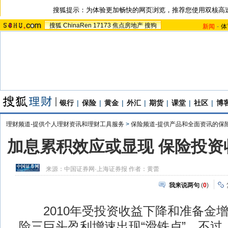
搜狐提示：为体验更加畅快的网页浏览，推荐您使用双核高
搜狐
ChinaRen
17173
焦点房地产
搜狗
新闻
-
体
银行
|
保险
|
黄金
|
外汇
|
期货
|
课堂
|
社区
|
博
理财频道-提供个人理财资讯和理财工具服务
>
保险频道-提供产品和全面资讯的保
加息累积效应或显现 保险投资
来源：
中国证券网·上海证券报
作者：黄蕾
我来说两句
(
0
)
2010年受投资收益下降和准备金增
险三巨头盈利增速出现“滑铁卢”。不过，