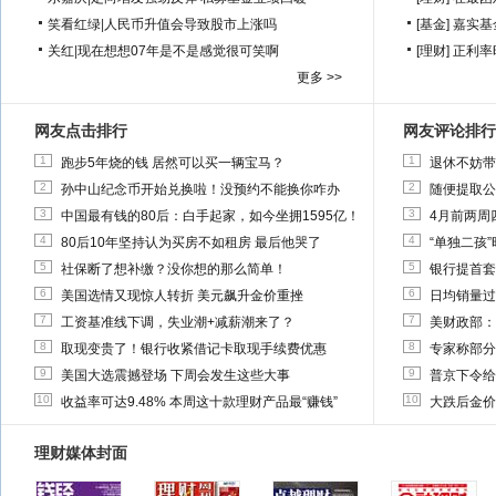
笑看红绿
|
人民币升值会导致股市上涨吗
[基金]
嘉实基
关红
|
现在想想07年是不是感觉很可笑啊
[理财]
正利率
更多 >>
网友点击排行
网友评论排行
1
1
跑步5年烧的钱 居然可以买一辆宝马？
退休不妨带
2
2
孙中山纪念币开始兑换啦！没预约不能换你咋办
随便提取公
3
3
中国最有钱的80后：白手起家，如今坐拥1595亿！
4月前两周
4
4
80后10年坚持认为买房不如租房 最后他哭了
“单独二孩
5
5
社保断了想补缴？没你想的那么简单！
银行提首套
6
6
美国选情又现惊人转折 美元飙升金价重挫
日均销量过
7
7
工资基准线下调，失业潮+减薪潮来了？
美财政部：
8
8
取现变贵了！银行收紧借记卡取现手续费优惠
专家称部分
9
9
美国大选震撼登场 下周会发生这些大事
普京下令给
10
10
收益率可达9.48% 本周这十款理财产品最“赚钱”
大跌后金价
理财媒体封面