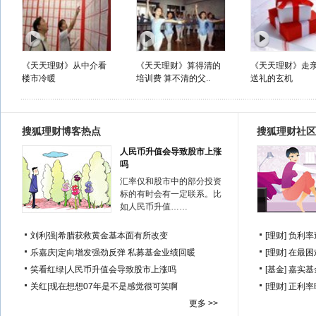
《天天理财》从中介看
《天天理财》算得清的
《天天理财》走
楼市冷暖
培训费 算不清的父..
送礼的玄机
搜狐理财博客热点
搜狐理财社区
人民币升值会导致股市上涨
吗
汇率仅和股市中的部分投资
标的有时会有一定联系。比
如人民币升值……
刘利强
|
希腊获救黄金基本面有所改变
[理财]
负利率
乐嘉庆
|
定向增发强劲反弹 私募基金业绩回暖
[理财]
在最困
笑看红绿
|
人民币升值会导致股市上涨吗
[基金]
嘉实基
关红
|
现在想想07年是不是感觉很可笑啊
[理财]
正利率
更多 >>