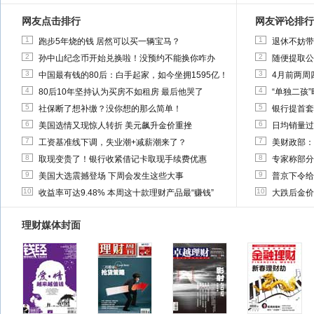
网友点击排行
网友评论排行
1
1
跑步5年烧的钱 居然可以买一辆宝马？
退休不妨带
2
2
孙中山纪念币开始兑换啦！没预约不能换你咋办
随便提取公
3
3
中国最有钱的80后：白手起家，如今坐拥1595亿！
4月前两周
4
4
80后10年坚持认为买房不如租房 最后他哭了
“单独二孩
5
5
社保断了想补缴？没你想的那么简单！
银行提首套
6
6
美国选情又现惊人转折 美元飙升金价重挫
日均销量过
7
7
工资基准线下调，失业潮+减薪潮来了？
美财政部：
8
8
取现变贵了！银行收紧借记卡取现手续费优惠
专家称部分
9
9
美国大选震撼登场 下周会发生这些大事
普京下令给
10
10
收益率可达9.48% 本周这十款理财产品最“赚钱”
大跌后金价
理财媒体封面