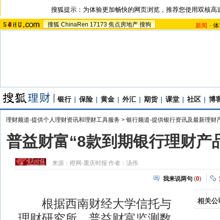
搜狐提示：为体验更加畅快的网页浏览，推荐您使用双核高
搜狐
ChinaRen
17173
焦点房地产
搜狗
新闻
-
体
银行
|
保险
|
黄金
|
外汇
|
期货
|
课堂
|
社区
|
博
理财频道-提供个人理财资讯和理财工具服务
>
银行频道-提供银行资讯及最新理财
普益财富“8款到期银行理财产品
来源：
橙网-重庆时报
作者：汤伟
我来说两句
(
0
)
相关公
根据西南财经大学信托与
理财研究所、普益财富监测数