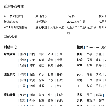
近期热点关注
永不磨灭的番号
夏日甜心
7电影
快乐
新还珠格格
姚明退役
2011上海车展
私募
2011高考试题答案
感动中国十大母亲评选
社区2010年度行业口碑
贵州
榜
网站地图
财经中心
搜狐
|
ChinaRen
|
焦
财经频道
|
滚动
|
国内
|
国际
|
产业
|
公司
新闻
|
军事
|
公益
|
|
金融
|
人物
|
政策
|
营销
|
专题
财经
|
股票
|
理财
|
|
访谈
|
博客
|
社区
|
视频
|
会议
汽车
|
购车
|
家居
|
证券新闻
|
行情
|
自选
|
板块
|
指数
|
排行
女人
|
母婴
|
新娘
|
|
要闻
|
大势
|
行业
|
个股
|
新股
旅游
|
天气
|
健康
|
|
公司
|
全球
|
港股
|
主力
|
权证
IT
|
数码
|
手机
|
理财频道
|
银行
|
保险
|
黄金
|
外汇
|
期货
博客
|
圈子
|
邮箱
|
|
课堂
|
创业
|
收藏
|
债券
|
信托
天龙
|
鹿鼎记
|
短信