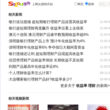
上网从搜狗开始
网页
新闻
相关新闻
·
银行设法揽储 超短期银行理财产品设置高收益率
11-04-
·
银行超短期理财再度飙升 收益率仅看上去很美
11-04-
·
澳元十连阳 澳元理财产品逾半数预期收益率超6%
11-04-
·
清明版银行理财产品上市 预计年化收益率为4%
11-03-
·
清明理财年化收益率6% 争夺假日大额闲置资金
11-03-
·
银行揽储还让利 超短期理财产品现超高收益率
11-03-
·
信贷类理财产品收益率倒挂 长期收益不及短期
11-03-
·
到期产品最高年化收益率近8%
11-03-
·
个人理财收益率怎么计算?
09-11-
·
大连哪家银行理财产品好?收益率多少?
10-09-
更多关于
收益率 理财
的新闻>
相关视频新闻