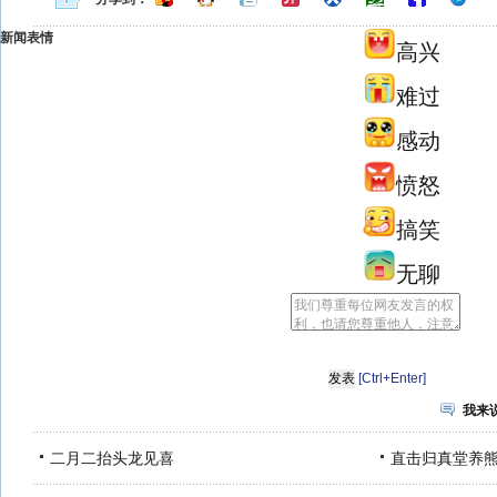
新闻表情
高兴
难过
感动
愤怒
搞笑
无聊
[Ctrl+Enter]
我来
二月二抬头龙见喜
直击归真堂养