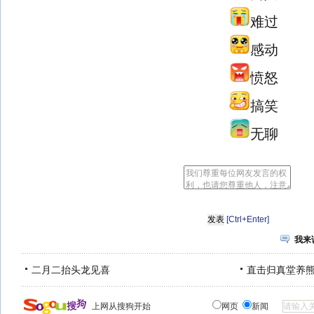
难过
感动
愤怒
搞笑
无聊
[Ctrl+Enter]
我来
二月二抬头龙见喜
直击归真堂养
上网从搜狗开始
网页
新闻