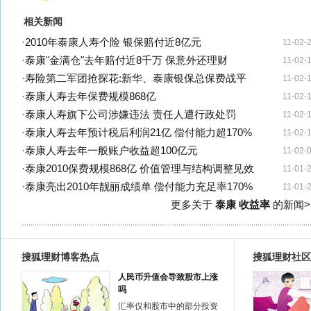
相关新闻
·
2010年泰康人寿个险 银保赔付近8亿元
11-02-
·
泰康"金满仓"去年赔付近8千万 保意外还理财
11-02-
·
寿险第二军团抢探花:新华、泰康银保总保费战平
11-02-
·
泰康人寿去年保费规模868亿
11-02-
·
泰康人寿旗下公司涉嫌违法 责任人遭行政处罚
11-02-
·
泰康人寿去年预计税后利润21亿 偿付能力超170%
11-02-
·
泰康人寿去年一般账户收益超100亿元
11-02-
·
泰康2010保费规模868亿 价值管理与结构调整见效
11-01-
·
泰康亮出2010年靓丽成绩单 偿付能力充足率170%
11-01-
更多关于
泰康 收益率
的新闻>
搜狐理财博客热点
搜狐理财社区
人民币升值会导致股市上涨
吗
汇率仅和股市中的部分投资