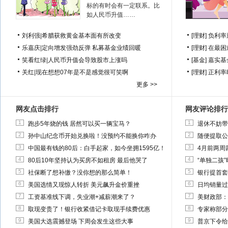
标的有时会有一定联系。比
如人民币升值……
刘利强
|
希腊获救黄金基本面有所改变
[理财]
负利率
乐嘉庆
|
定向增发强劲反弹 私募基金业绩回暖
[理财]
在最困
笑看红绿
|
人民币升值会导致股市上涨吗
[基金]
嘉实基
关红
|
现在想想07年是不是感觉很可笑啊
[理财]
正利率
更多 >>
网友点击排行
网友评论排行
1
1
跑步5年烧的钱 居然可以买一辆宝马？
退休不妨带
2
2
孙中山纪念币开始兑换啦！没预约不能换你咋办
随便提取公
3
3
中国最有钱的80后：白手起家，如今坐拥1595亿！
4月前两周
4
4
80后10年坚持认为买房不如租房 最后他哭了
“单独二孩
5
5
社保断了想补缴？没你想的那么简单！
银行提首套
6
6
美国选情又现惊人转折 美元飙升金价重挫
日均销量过
7
7
工资基准线下调，失业潮+减薪潮来了？
美财政部：
8
8
取现变贵了！银行收紧借记卡取现手续费优惠
专家称部分
9
9
美国大选震撼登场 下周会发生这些大事
普京下令给