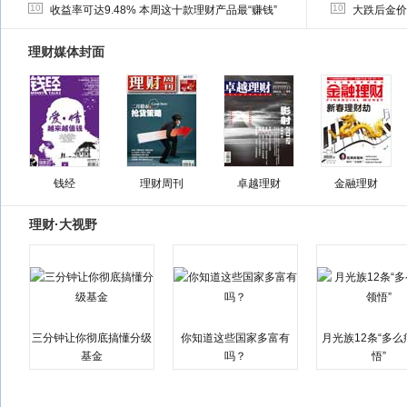
10
10
收益率可达9.48% 本周这十款理财产品最“赚钱”
大跌后金价
理财媒体封面
钱经
理财周刊
卓越理财
金融理财
理财·大视野
三分钟让你彻底搞懂分级
你知道这些国家多富有
月光族12条“多
基金
吗？
悟”