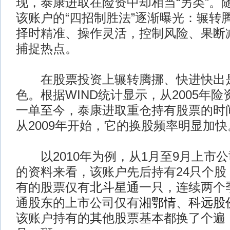
现，泰康进取在险资中却相当“另类”。
该账户的“四招制胜法”逐渐曝光：辗转
择时精准、操作灵活，控制风险、果断
捕捉热点。
在股票投资上辗转腾挪、快进快出是
色。根据WIND统计显示，从2005年
一单至今，泰康进取重仓持有股票的时
从2009年开始，它的换股频率明显加快
以2010年为例，从1月至9月上市
的资料来看，该账户先后持有24只个股
有的股票仅有
北斗星通
一只，连续两个
通股东的上市公司仅有
湘鄂情
、
科远股
该账户持有的其他股票基本都换了个遍