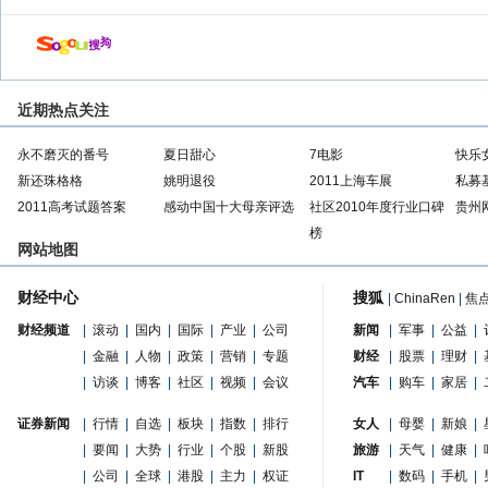
近期热点关注
永不磨灭的番号
夏日甜心
7电影
快乐
新还珠格格
姚明退役
2011上海车展
私募
2011高考试题答案
感动中国十大母亲评选
社区2010年度行业口碑
贵州
榜
网站地图
财经中心
搜狐
|
ChinaRen
|
焦
财经频道
|
滚动
|
国内
|
国际
|
产业
|
公司
新闻
|
军事
|
公益
|
|
金融
|
人物
|
政策
|
营销
|
专题
财经
|
股票
|
理财
|
|
访谈
|
博客
|
社区
|
视频
|
会议
汽车
|
购车
|
家居
|
证券新闻
|
行情
|
自选
|
板块
|
指数
|
排行
女人
|
母婴
|
新娘
|
|
要闻
|
大势
|
行业
|
个股
|
新股
旅游
|
天气
|
健康
|
|
公司
|
全球
|
港股
|
主力
|
权证
IT
|
数码
|
手机
|