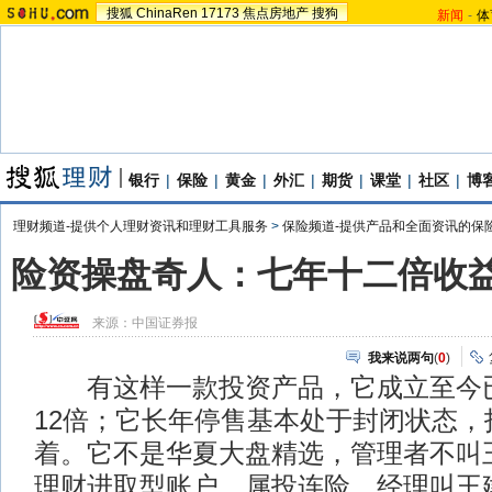
搜狐
ChinaRen
17173
焦点房地产
搜狗
新闻
-
体
银行
|
保险
|
黄金
|
外汇
|
期货
|
课堂
|
社区
|
博
理财频道-提供个人理财资讯和理财工具服务
>
保险频道-提供产品和全面资讯的保
险资操盘奇人：七年十二倍收益率达
来源：
中国证券报
我来说两句
(
0
)
有这样一款投资产品，它成立至今已
12倍；它长年停售基本处于封闭状态，
着。它不是华夏大盘精选，管理者不叫
理财进取型账户，属投连险，经理叫王