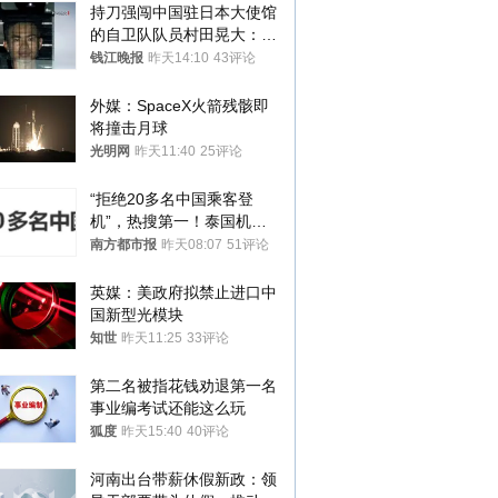
持刀强闯中国驻日本大使馆
的自卫队队员村田晃大：对
自己的行为深感后悔；曾申
钱江晚报
昨天14:10
43评论
请保释被驳回
外媒：SpaceX火箭残骸即
将撞击月球
光明网
昨天11:40
25评论
“拒绝20多名中国乘客登
机”，热搜第一！泰国机场
方道歉
南方都市报
昨天08:07
51评论
英媒：美政府拟禁止进口中
国新型光模块
知世
昨天11:25
33评论
第二名被指花钱劝退第一名 
事业编考试还能这么玩
狐度
昨天15:40
40评论
河南出台带薪休假新政：领