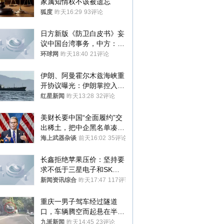
家属知情权不该被遗忘
狐度
昨天16:29
93评论
日方新版《防卫白皮书》妄
议中国台湾事务，中方：强
烈不满、坚决反对，已向日
环球网
昨天18:40
21评论
方严正交涉
伊朗、阿曼霍尔木兹海峡重
开协议曝光：伊朗掌控入湾
航道，与阿曼平分“服务费”
红星新闻
昨天13:28
32评论
美财长要中国“全面履约”交
出稀土，把中企黑名单凑到
187家，中方做最坏打算
海上武器杂谈
前天16:02
35评论
长鑫拒绝苹果压价：坚持要
求不低于三星电子和SK海
力士
新闻资讯综合
昨天17:47
117评论
重庆一男子驾车经过隧道
口，车辆腾空而起悬在半
空，消防： 2人已送医，正
九派新闻
昨天14:45
23评论