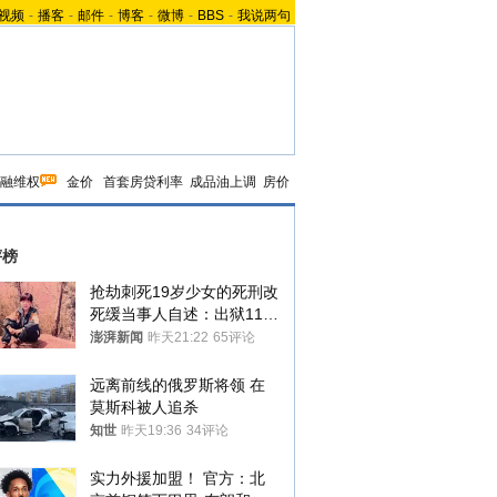
视频
-
播客
-
邮件
-
博客
-
微博
-
BBS
-
我说两句
融维权
金价
首套房贷利率
成品油上调
房价
评榜
抢劫刺死19岁少女的死刑改
死缓当事人自述：出狱11年
间始终刻意躲避被害人家属
澎湃新闻
昨天21:22
65评论
远离前线的俄罗斯将领 在
莫斯科被人追杀
知世
昨天19:36
34评论
实力外援加盟！ 官方：北