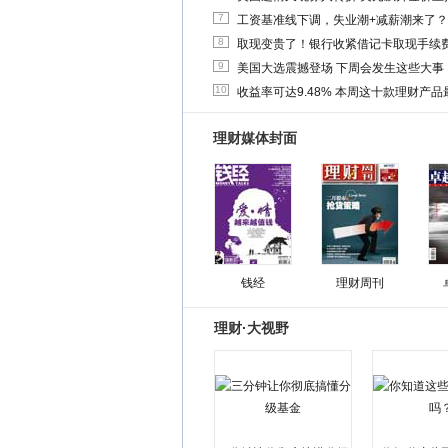
7
工资基准线下调，失业潮+减薪潮来了？
8
取现变贵了！银行收紧借记卡取现手续
9
美国大选震撼登场 下周会发生这些大事
10
收益率可达9.48% 本周这十款理财产品最
理财媒体封面
钱经
理财周刊
理财·大视野