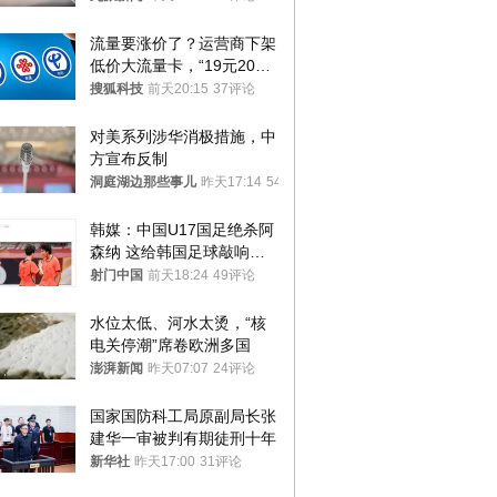
调查原因
流量要涨价了？运营商下架
低价大流量卡，“19元200
G”成为历史
搜狐科技
前天20:15
37评论
对美系列涉华消极措施，中
方宣布反制
洞庭湖边那些事儿
昨天17:14
54评论
韩媒：中国U17国足绝杀阿
森纳 这给韩国足球敲响了
警钟
射门中国
前天18:24
49评论
水位太低、河水太烫，“核
电关停潮”席卷欧洲多国
澎湃新闻
昨天07:07
24评论
国家国防科工局原副局长张
建华一审被判有期徒刑十年
新华社
昨天17:00
31评论