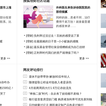
搜狐理财社区话题
股市上涨
外科医生来告诉你医院里的
那些猫腻
部分投资
同样的病，患者不同，治疗
联系。比
费用千差万别！就拿最普通
的感冒来讲……
[理财]
负利率过没过去！百姓的感受说了算
暖
[理财]
在最困难的日子里--小小蚁族的感慨
[基金]
嘉实基金管理社保业绩糟糕或为自己抬轿
[理财]
正利率时代我们的资产就增值了吗？
更多 >>
更多 >>
网友评论排行
1
退休不妨带带孙 解放80后年轻人
2
换你咋办
随便提取公积金对低收入者是误伤
3
1595亿！
4月前两周四大行1.9万亿存款流失
4
他哭了
“单独二孩”时代：自从有了娃咱都不差钱？
5
银行提首套房贷款门槛 购房者加利率可优先拿到钱
6
挫
日均销量过亿元 网民捧定制产品热卖过银行