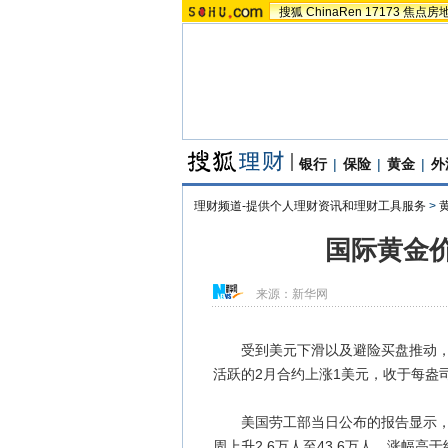
搜狐
ChinaRen
17173
焦点房
银行
|
保险
|
黄金
|
外
理财频道-提供个人理财资讯和理财工具服务
>
国际黄金
来源：
新华网
受到美元下滑以及避险买盘推动，纽
活跃的2月合约上涨1美元，收于每盎司1
美国劳工部当日公布的报告显示，截
周上升2.6万人至43.6万人，涨幅