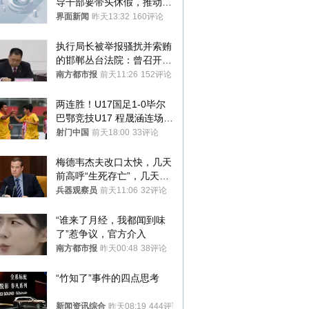
导干部要带头休假，推动全
员应休尽休、休满休足
界面新闻
昨天13:32
160评论
执行局长被举报骚扰并索贿
的邯郸丛台法院：曾召开警
示教育会
南方都市报
前天11:26
152评论
两连胜！U17国足1-0毕尔
巴鄂竞技U17 程晟涵连场破
门
射门中国
前天18:00
33评论
梅德韦杰夫改口太快，几天
前高呼“生死存亡”，几天后
又换了一个说法
兵器观察员
前天11:06
32评论
“谁来了月经，我都闻到味
了”惹争议，官方介入
南方都市报
昨天00:48
38评论
“竹知了”事件的四点思考
新闻资讯综合
昨天08:19
444评论