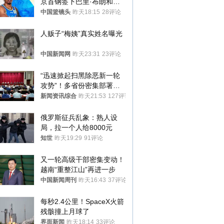
京首钢签下巴里·布朗和桑
普森
中国篮镜头
昨天18:15
28评论
人贩子“梅姨”真实姓名曝光
中国新闻网
昨天23:31
23评论
“迅速掀起扫黑除恶新一轮
攻势”！多省份密集部署，
公布举报方式
新闻资讯综合
昨天21:53
127评论
俄罗斯征兵乱象：熟人设
局，拉一个人给8000元
知世
昨天19:29
91评论
又一轮高级干部密集变动！
越南“重整江山”再进一步
中国新闻周刊
昨天16:43
37评论
每秒2.4公里！SpaceX火箭
残骸撞上月球了
界面新闻
昨天18:14
33评论