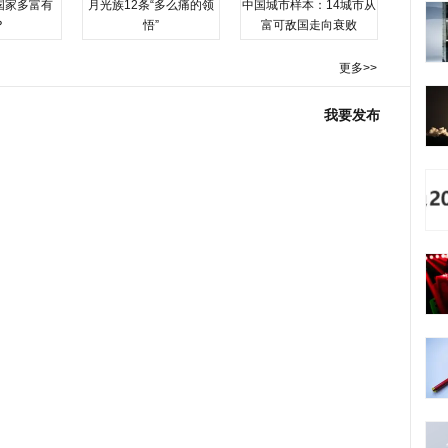
国家多富有
月光族12条“多么痛的领
中国城市样本：14城市从
？
悟”
富可敌国走向衰败
更多>>
我要发布