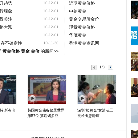
升趋势
近期黄金价格
10-12-01
行现象
中创黄金
10-12-01
得关注
黄金交易所金价
10-12-01
格大涨
现货黄金价格
10-12-01
华茂黄金
10-12-01
仍存不确定性
香港黄金资讯网
10-11-30
于
黄金价格 黄金 金价
的新闻>>
1/3
特 所有老
韩国黄金储备仅居世界
深圳"捡黄金"女清洁工
第57位 落后诸多亚..
被检出患肿瘤