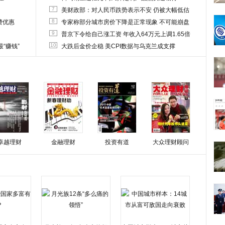
7
美财政部：对人民币跌势表示不安 仍被大幅低估
8
费优惠
专家称部分城市房价下降是正常现象 不可能崩盘
9
普京下令给自己涨工资 年收入64万元上调1.65倍
10
“赚钱”
大跌后金价企稳 美CPI数据与乌克兰成支撑
卓越理财
金融理财
投资有道
大众理财顾问