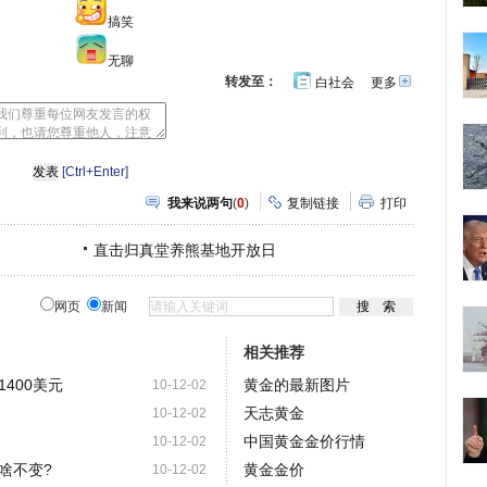
搞笑
无聊
转发至：
白社会
更多
开
心
人
网
人
豆
网
瓣
爱
分
[Ctrl+Enter]
享
我来说两句
(
0
)
复制链接
打印
直击归真堂养熊基地开放日
网页
新闻
相关推荐
400美元
黄金的最新图片
10-12-02
天志黄金
10-12-02
中国黄金金价行情
10-12-02
啥不变?
黄金金价
10-12-02