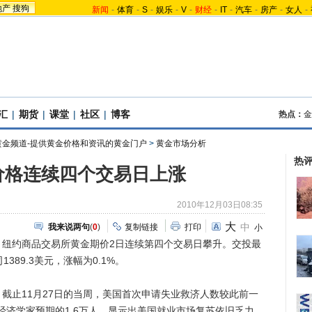
地产
搜狗
新闻
-
体育
-
S
-
娱乐
-
V
-
财经
-
IT
-
汽车
-
房产
-
女人
-
汇
|
期货
|
课堂
|
社区
|
博客
热点：
金
黄金频道-提供黄金价格和资讯的黄金门户
>
黄金市场分析
热
价格连续四个交易日上涨
2010年12月03日08:35
大
中
我来说两句
(
0
)
复制链接
打印
小
约商品交易所黄金期价2日连续第四个交易日攀升。交投最
389.3美元，涨幅为0.1%。
止11月27日的当周，美国首次申请失业救济人数较此前一
高于经济学家预期的1.6万人，显示出美国就业市场复苏依旧乏力，