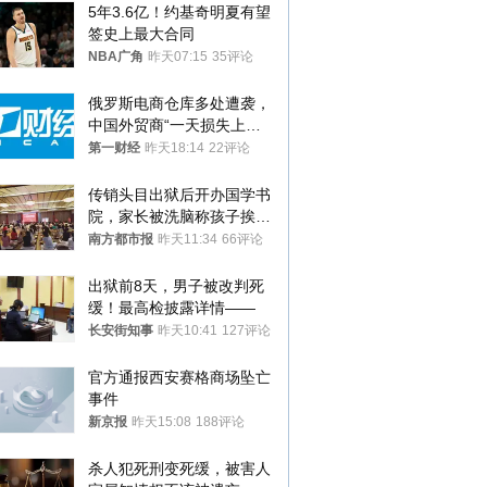
5年3.6亿！约基奇明夏有望
签史上最大合同
NBA广角
昨天07:15
35评论
俄罗斯电商仓库多处遭袭，
中国外贸商“一天损失上
万”紧急清仓
第一财经
昨天18:14
22评论
传销头目出狱后开办国学书
院，家长被洗脑称孩子挨打
才有效果
南方都市报
昨天11:34
66评论
出狱前8天，男子被改判死
缓！最高检披露详情——
长安街知事
昨天10:41
127评论
官方通报西安赛格商场坠亡
事件
新京报
昨天15:08
188评论
杀人犯死刑变死缓，被害人