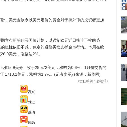
，美元走软令以美元定价的黄金对于持外币的投资者更加
宣布新的购买国债计划，以遏制欧元近日接连下挫的势
头的担忧依旧不减，稳定的避险买盘支撑金市行情。本周在欧
6.9美元，涨幅达2%。
5.9美分，收于28.572美元，涨幅为0.6%。1月份交货的
1713.1美元，涨幅为1.7%。(记者李觅) (来源：新华网)
(责任编辑：廖翊珺)
高兴
难过
感动
愤怒