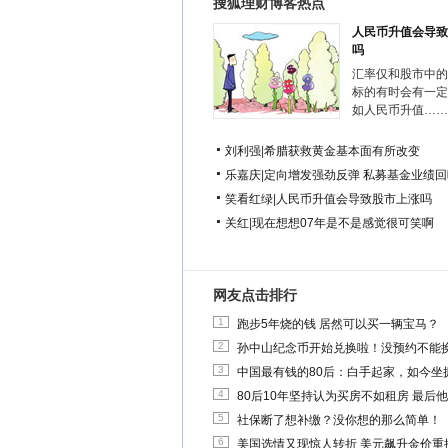
搜狐理财博客热点
人民币升值会导致
吗
汇率仅和股市中的
标的有时会有一定
如人民币升值……
刘利强
|
希腊获救黄金基本面有所改变
乐嘉庆
|
定向增发强劲反弹 私募基金业绩回
笑看红绿
|
人民币升值会导致股市上涨吗
关红
|
现在想想07年是不是感觉很可笑啊
网友点击排行
1
跑步5年烧的钱 居然可以买一辆宝马？
2
孙中山纪念币开始兑换啦！没预约不能
3
中国最有钱的80后：白手起家，如今坐拥
4
80后10年坚持认为买房不如租房 最后
5
社保断了想补缴？没你想的那么简单！
6
美国选情又现惊人转折 美元飙升金价重