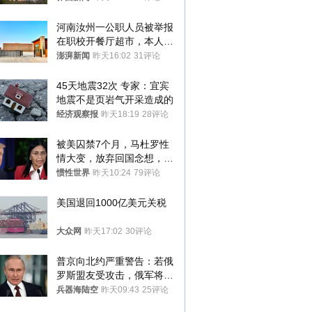
河南汝州一公职人员被举报
在职校开餐厅超市，本人回
应称“是给别人帮忙”
澎湃新闻
昨天16:02
31评论
45天地震32次 专家：宜宾
地震不是页岩气开采造成的
经济观察报
昨天18:19
28评论
被美囚禁7个月，马杜罗性
情大变，放弃回国念想，最
后嘱托已公开
惯性世界
昨天10:24
79评论
美国退回1000亿美元关税
大众网
昨天17:02
30评论
普京向北约严重警告：若俄
罗斯盟友受攻击，俄军将动
用核武器保护
兵器海陆空
昨天09:43
25评论