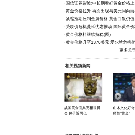
·
国信证券彭波:中长期看好黄金价格上
·
黄金价格拉升 再次出现与美元同向而
·
紧缩预期压制金属价格 黄金白银仍值
·
受欧债危机蔓延忧虑推动 国际黄金价
·
黄金价格料继续持稳(图)
·
黄金价格升至1370美元 爱尔兰危机
更多关
相关视频新闻
战国黄金面具亮相世博
山木文化好奇
会 保价近两亿
师姓"黄金"