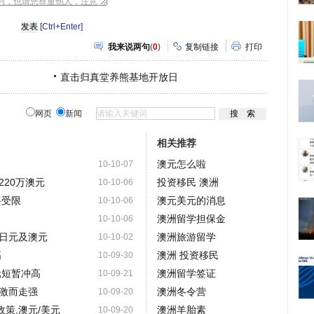
网
瓣
爱
分
[Ctrl+Enter]
享
我来说两句
(
0
)
复制链接
打印
直击归真堂养熊基地开放日
网页
新闻
相关推荐
澳元怎么啦
10-10-07
20万澳元
投资移民 澳洲
10-10-06
将受限
澳元美元的消息
10-10-06
澳洲留学担保金
10-10-06
日元及澳元
澳洲旅游留学
10-10-02
高
澳洲 投资移民
10-09-30
元短暂冲高
澳洲留学签证
10-09-21
激而走强
澳洲冬令营
10-09-20
策,澳元/美元
澳洲羊胎素
10-09-20