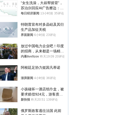
“女生洗澡，大叔帮搓背”，
苏泊尔回应AI广告擦边：视
频全下架，已强化内容管理
每日经济新闻
13小时前
35评论
与审核
特朗普宣布对多晶硅及其衍
生产品加征关税
界面新闻
6小时前
23评论
放过中国电力企业吧！印度
的招商，从来都是一场精准
收割
内幕live9zov
昨天19:09
20评论
阿根廷足协力挺因凡蒂诺
澎湃新闻
4小时前
36评论
小孩碰坏一酒店纸巾盒，被
要求赔偿924元，游客质疑
酒店房客物品超高标价，市
新快报
昨天20:51
139评论
监部门：不违规
俄罗斯政客逃往法国 此前