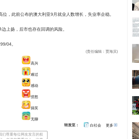
的高位，此前公布的澳大利亚9月就业人数增长，失业率企稳。
单边上扬，后市也存在回调的风险。
9/04。
(责任编辑：贾海滨)
高兴
难过
感动
愤怒
搞笑
无聊
转发至：
白社会
更多
开
心
人
网
人
豆