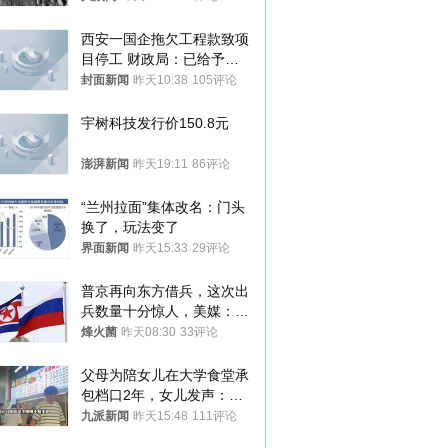
西安一国企拖欠工程款致项
目停工 财政局：已给予处
分，正督促整改
封面新闻
昨天10:38
105评论
宇树科技发行价150.8元
澎湃新闻
昨天19:11
86评论
“兰州拉面”集体改名：门头
换了，玩法变了
界面新闻
昨天15:33
29评论
普京再向东方借兵，这次出
兵数量十分惊人，美媒：俄
朝要动真格？
烽火菌
昨天08:30
33评论
父母为陪女儿在大学食堂承
包档口2年，女儿发声：初
衷是为了陪伴，毕业后将不
九派新闻
昨天15:48
111评论
再营业