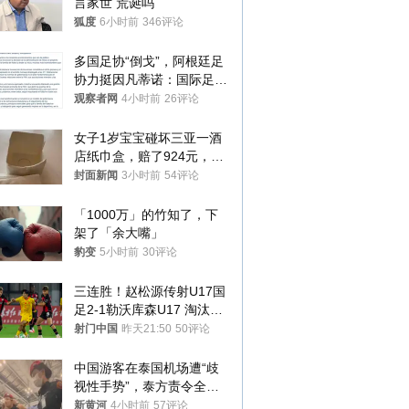
言家世 荒诞吗
狐度
6小时前
346评论
多国足协“倒戈”，阿根廷足
协力挺因凡蒂诺：国际足联
今后应继续在其领导下前行
观察者网
4小时前
26评论
女子1岁宝宝碰坏三亚一酒
店纸巾盒，赔了924元，发
帖吐槽后酒店退还一半的
封面新闻
3小时前
54评论
钱，当地市监局回应
「1000万」的竹知了，下
架了「余大嘴」
豹变
5小时前
30评论
三连胜！赵松源传射U17国
足2-1勒沃库森U17 淘汰赛
将战河床
射门中国
昨天21:50
50评论
中国游客在泰国机场遭“歧
视性手势”，泰方责令全面
调查，对责任人采取最严厉
新黄河
4小时前
57评论