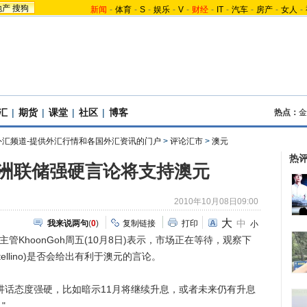
地产
搜狗
新闻
-
体育
-
S
-
娱乐
-
V
-
财经
-
IT
-
汽车
-
房产
-
女人
-
汇
|
期货
|
课堂
|
社区
|
博客
热点：
金
外汇频道-提供外汇行情和各国外汇资讯的门户
>
评论汇市
>
澳元
热
洲联储强硬言论将支持澳元
2010年10月08日09:00
大
中
我来说两句
(
0
)
复制链接
打印
小
KhoonGoh周五(10月8日)表示，市场正在等待，观察下
tellino)是否会给出有利于澳元的言论。
话态度强硬，比如暗示11月将继续升息，或者未来仍有升息
"