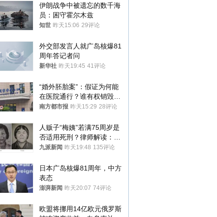
伊朗战争中被遗忘的数千海
员：困守霍尔木兹
知世
昨天15:06
29评论
外交部发言人就广岛核爆81
周年答记者问
新华社
昨天19:45
41评论
“婚外胚胎案”：假证为何能
在医院通行？谁有权销毁胚
胎？
南方都市报
昨天15:29
28评论
人贩子“梅姨”若满75周岁是
否适用死刑？律师解读：很
大概率不会被判处死刑
九派新闻
昨天19:48
135评论
日本广岛核爆81周年，中方
表态
澎湃新闻
昨天20:07
74评论
欧盟将挪用14亿欧元俄罗斯