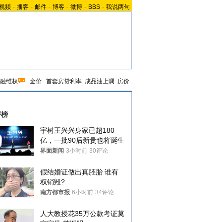
视频
-
播客
-
邮件
-
博客
-
微博
-
BBS
-
我说两句
融维权
金价
首套房贷利率
成品油上调
房价
评榜
宇树王兴兴身家已超180
亿，一批90后新贵也将诞生
界面新闻
3小时前
30评论
假结婚证做出真胚胎 谁有
权销毁?
南方都市报
6小时前
34评论
人大教授花35万公款考证莫