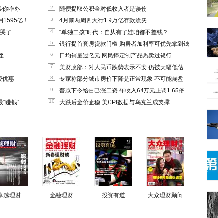
2
换你咋办
随便提取公积金对低收入者是误伤
3
1595亿！
4月前两周四大行1.9万亿存款流失
4
他哭了
“单独二孩”时代：自从有了娃咱都不差钱？
5
银行提首套房贷款门槛 购房者加利率可优先拿到钱
6
挫
日均销量过亿元 网民捧定制产品热卖过银行
7
美财政部：对人民币跌势表示不安 仍被大幅低估
8
费优惠
专家称部分城市房价下降是正常现象 不可能崩盘
9
普京下令给自己涨工资 年收入64万元上调1.65倍
10
“赚钱”
大跌后金价企稳 美CPI数据与乌克兰成支撑
卓越理财
金融理财
投资有道
大众理财顾问