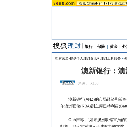
搜狐
ChinaRen
17173
焦点房
银行
|
保险
|
黄金
|
外
理财频道-提供个人理财资讯和理财工具服务
>
澳新银行：澳
来源：
FX168
澳新银行(ANZ)的市场经济和策略主管
午澳洲联储(RBA)副主席巴特利诺(Bat
Goh声称，"如果澳洲联储官员的讲
打算，那么将对澳元形成有力的支撑。