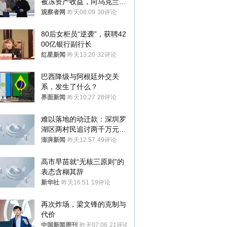
被冻资产收益，向乌克兰提
供援助
观察者网
昨天08:09
30评论
80后女柜员“逆袭”，获聘42
00亿银行副行长
红星新闻
昨天13:20
32评论
巴西降级与阿根廷外交关
系，发生了什么？
界面新闻
昨天10:27
28评论
难以落地的动迁款：深圳罗
湖区两村民追讨两千万元动
迁款八年未果
澎湃新闻
昨天12:57
49评论
高市早苗就“无核三原则”的
表态含糊其辞
新华社
昨天16:51
19评论
再次炸场，梁文锋的克制与
代价
中国新闻周刊
昨天07:06
21评论