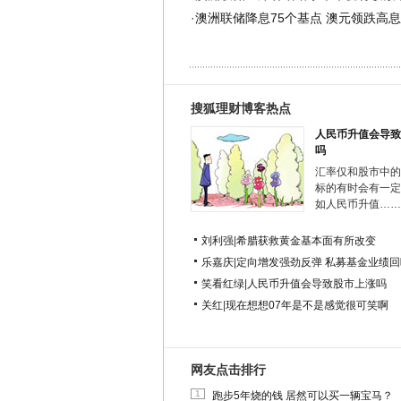
·
澳洲联储降息75个基点 澳元领跌高
搜狐理财博客热点
人民币升值会导致
吗
汇率仅和股市中的
标的有时会有一定
如人民币升值……
刘利强
|
希腊获救黄金基本面有所改变
乐嘉庆
|
定向增发强劲反弹 私募基金业绩回
笑看红绿
|
人民币升值会导致股市上涨吗
关红
|
现在想想07年是不是感觉很可笑啊
网友点击排行
1
跑步5年烧的钱 居然可以买一辆宝马？