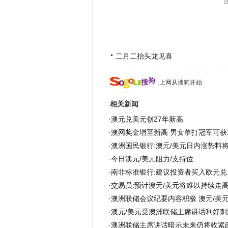
二月二抬头龙见喜
上网从搜狗开始
相关新闻
·
澳元兑美元创27年新高
·
澳网奖金增至新高 男女单打冠军可获2
·
澳洲国民银行:澳元/美元日内涨势料
·
今日澳元/美元阻力/支持位
·
南非标准银行:建议投资者买入欧元兑
·
交易员:预计澳元/美元将难以持续走
·
澳洲联储会议纪要内容积极 澳元/美
·
澳元/美元受澳洲联储主席讲话利好刺
·
澳洲联储主席讲话暗示未来仍将收紧政