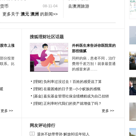
息货币
去澳洲旅游
08-11-04
更多关于
澳元 澳洲
的新闻>>
搜狐理财社区话题
股市上涨
外科医生来告诉你医院里的
那些猫腻
部分投资
同样的病，患者不同，治疗
联系。比
费用千差万别！就拿最普通
的感冒来讲……
[理财]
负利率过没过去！百姓的感受说了算
暖
[理财]
在最困难的日子里--小小蚁族的感慨
[基金]
嘉实基金管理社保业绩糟糕或为自己抬轿
[理财]
正利率时代我们的资产就增值了吗？
更多 >>
更多 >>
网友评论排行
1
退休不妨带带孙 解放80后年轻人