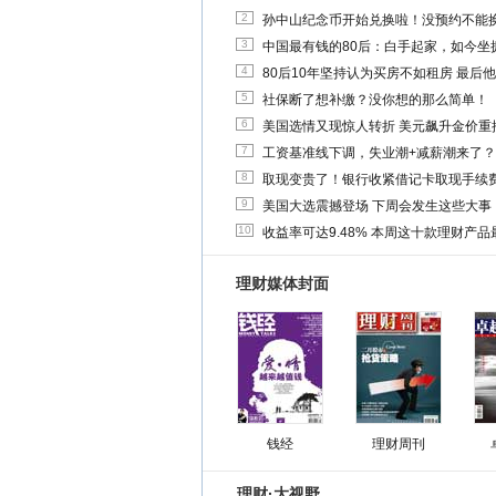
2
孙中山纪念币开始兑换啦！没预约不能
3
中国最有钱的80后：白手起家，如今坐拥
4
80后10年坚持认为买房不如租房 最后
5
社保断了想补缴？没你想的那么简单！
6
美国选情又现惊人转折 美元飙升金价重
7
工资基准线下调，失业潮+减薪潮来了？
8
取现变贵了！银行收紧借记卡取现手续
9
美国大选震撼登场 下周会发生这些大事
10
收益率可达9.48% 本周这十款理财产品最
理财媒体封面
钱经
理财周刊
理财·大视野