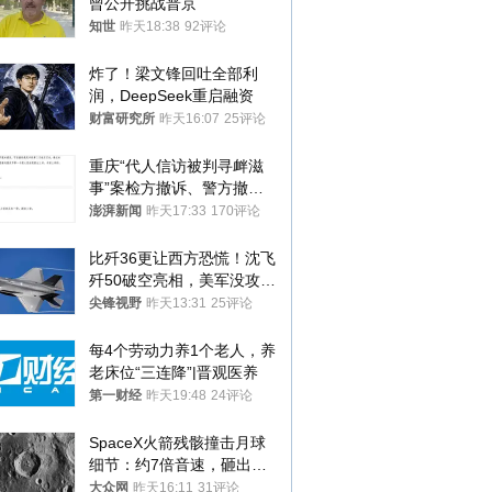
曾公开挑战普京
知世
昨天18:38
92评论
炸了！梁文锋回吐全部利
润，DeepSeek重启融资
财富研究所
昨天16:07
25评论
重庆“代人信访被判寻衅滋
事”案检方撤诉、警方撤
案，两被告人获国赔
澎湃新闻
昨天17:33
170评论
比歼36更让西方恐慌！沈飞
歼50破空亮相，美军没攻克
的技术被拿下
尖锋视野
昨天13:31
25评论
每4个劳动力养1个老人，养
老床位“三连降”|晋观医养
第一财经
昨天19:48
24评论
SpaceX火箭残骸撞击月球
细节：约7倍音速，砸出直
径约30米撞击坑
大众网
昨天16:11
31评论