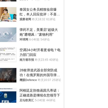
处分
泰国女公务员精致妆容爆
红，本人回应批评：不喜欢
就别看
观察者网
昨天18:32
61评论
弹药不足，美重启“超级大
炮”遭嘲讽：“废物利用”
环球网
6小时前
54评论
空调24小时开着更省电？电
力部门回应
南方都市报
昨天23:45
40评论
28枚弹道武器全部突防成
功！在俄罗斯的外国导弹发
射车都是合法打击目标
鹰眼Defence
昨天16:07
25评论
阿根廷足协致函因凡蒂诺：
正确道路是继续在您领导下
足坛欧美汇
5小时前
44评论