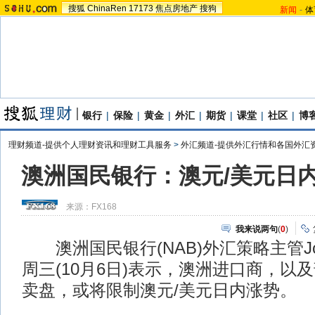
搜狐
ChinaRen
17173
焦点房地产
搜狗
新闻
-
体
银行
|
保险
|
黄金
|
外汇
|
期货
|
课堂
|
社区
|
博
理财频道-提供个人理财资讯和理财工具服务
>
外汇频道-提供外汇行情和各国外汇
澳洲国民银行：澳元/美元日
来源：
FX168
我来说两句
(
0
)
澳洲国民银行(NAB)外汇策略主管JohnKy
周三(10月6日)表示，澳洲进口商，以
卖盘，或将限制澳元/美元日内涨势。