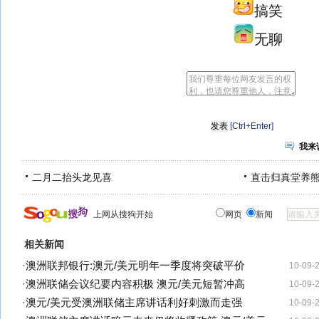
搞笑
无聊
[Ctrl+Enter]
我来
二月二抬头龙见喜
直击归真堂养
上网从搜狗开始
网页
新闻
相关新闻
·
澳洲联邦银行:澳元/美元明年一季度将突破平价
10-09-
·
澳洲联储会议纪要内容积极 澳元/美元短暂冲高
10-09-
·
澳元/美元受澳洲联储主席讲话利好刺激而走强
10-09-