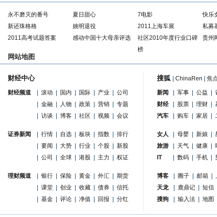
永不磨灭的番号
夏日甜心
7电影
快乐
新还珠格格
姚明退役
2011上海车展
私募
2011高考试题答案
感动中国十大母亲评选
社区2010年度行业口碑
贵州
榜
网站地图
财经中心
搜狐
|
ChinaRen
|
焦
财经频道
|
滚动
|
国内
|
国际
|
产业
|
公司
新闻
|
军事
|
公益
|
|
金融
|
人物
|
政策
|
营销
|
专题
财经
|
股票
|
理财
|
|
访谈
|
博客
|
社区
|
视频
|
会议
汽车
|
购车
|
家居
|
证券新闻
|
行情
|
自选
|
板块
|
指数
|
排行
女人
|
母婴
|
新娘
|
|
要闻
|
大势
|
行业
|
个股
|
新股
旅游
|
天气
|
健康
|
|
公司
|
全球
|
港股
|
主力
|
权证
IT
|
数码
|
手机
|
理财频道
|
银行
|
保险
|
黄金
|
外汇
|
期货
博客
|
圈子
|
邮箱
|
|
课堂
|
创业
|
收藏
|
债券
|
信托
天龙
|
鹿鼎记
|
短信
|
基金
|
评论
|
净值
|
回报
|
分红
搜狗
|
输入法
|
地图