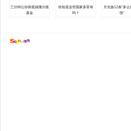
三分钟让你彻底搞懂分级
你知道这些国家多富有
月光族12条“多
基金
吗？
悟”