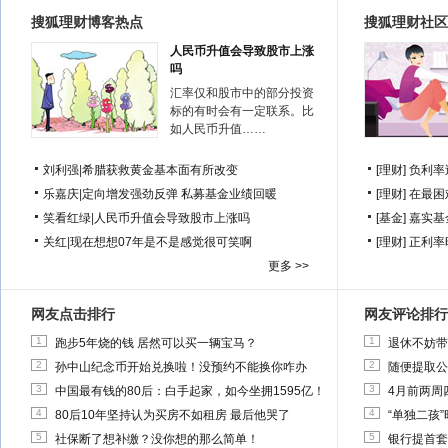
搜狐理财博客热点
搜狐理财社区
人民币升值会导致股市上涨
吗
汇率仅和股市中的部分投资
标的有时会有一定联系。比
如人民币升值……
刘利强
|
希腊获救黄金基本面有所改变
[理财]
负利率
乐嘉庆
|
定向增发强劲反弹 私募基金业绩回暖
[理财]
在最困
笑看红绿
|
人民币升值会导致股市上涨吗
[基金]
嘉实基
关红
|
现在想想07年是不是感觉很可笑啊
[理财]
正利率
更多 >>
网友点击排行
网友评论排行
1
1
跑步5年烧的钱 居然可以买一辆宝马？
退休不妨带
2
2
孙中山纪念币开始兑换啦！没预约不能换你咋办
随便提取公
3
3
中国最有钱的80后：白手起家，如今坐拥1595亿！
4月前两周
4
4
80后10年坚持认为买房不如租房 最后他哭了
“单独二孩
5
5
社保断了想补缴？没你想的那么简单！
银行提首套