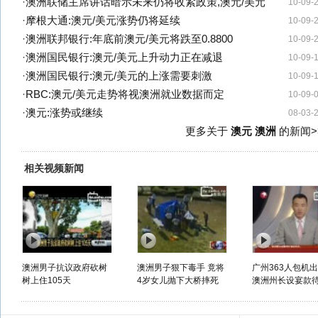
·
澳洲联储主席讲话暗示未来仍将收紧政策,澳元/美元
10-09-
·
摩根大通:澳元/美元涨势仍将延续
10-09-
·
澳洲联邦银行:年底前澳元/美元将跌至0.8800
10-09-
·
澳洲国民银行:澳元/美元上升动力正在减退
10-09-
·
澳洲国民银行:澳元/美元的上涨需要刺激
10-09-
·
RBC:澳元/美元走势将视澳洲就业数据而定
10-09-
·
澳元:涨势或继续
08-03-
更多关于
澳元 澳洲
的新闻>
相关视频新闻
澳洲男子抗议政府砍树
澳洲男子狠下毒手 竟将
广州363人包机
树上住105天
4岁女儿抛下大桥摔死
澳洲州长设宴款