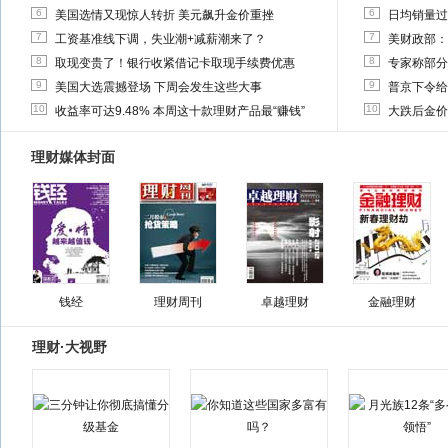
6
6
美国选情又现惊人转折 美元飙升金价重挫
日均销量过
7
7
工资基准线下调，失业潮+减薪潮来了？
美财政部：
8
8
取现变贵了！银行收紧借记卡取现手续费优惠
专家称部分
9
9
美国大选震撼登场 下周会发生这些大事
普京下令给
10
10
收益率可达9.48% 本周这十款理财产品最“赚钱”
大跌后金价
理财媒体封面
钱经
理财周刊
卓越理财
金融理财
理财·大视野