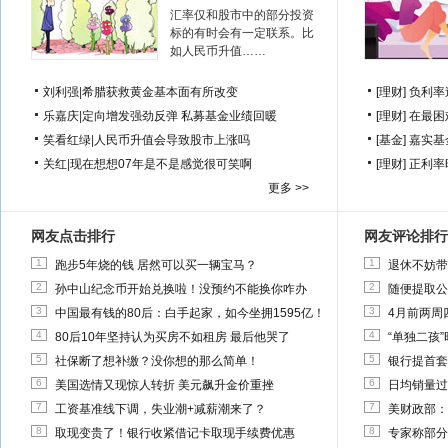
汇率仅和股市中的部分投资
标的有时会有一定联系。比
如人民币升值……
刘利强
|
希腊获救黄金基本面有所改变
[理财]
负利率
乐嘉庆
|
定向增发强劲反弹 私募基金业绩回暖
[理财]
在最困
笑看红绿
|
人民币升值会导致股市上涨吗
[基金]
嘉实基
关红
|
现在想想07年是不是感觉很可笑啊
[理财]
正利率
更多 >>
网友点击排行
网友评论排行
1
1
跑步5年烧的钱 居然可以买一辆宝马？
退休不妨带
2
2
孙中山纪念币开始兑换啦！没预约不能换你咋办
随便提取公
3
3
中国最有钱的80后：白手起家，如今坐拥1595亿！
4月前两周
4
4
80后10年坚持认为买房不如租房 最后他哭了
“单独二孩
5
5
社保断了想补缴？没你想的那么简单！
银行提首套
6
6
美国选情又现惊人转折 美元飙升金价重挫
日均销量过
7
7
工资基准线下调，失业潮+减薪潮来了？
美财政部：
8
8
取现变贵了！银行收紧借记卡取现手续费优惠
专家称部分