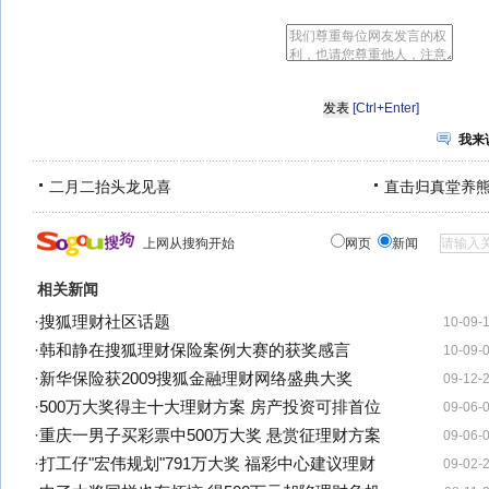
[Ctrl+Enter]
我来
二月二抬头龙见喜
直击归真堂养
上网从搜狗开始
网页
新闻
相关新闻
·
搜狐理财社区话题
10-09-
·
韩和静在搜狐理财保险案例大赛的获奖感言
10-09-
·
新华保险获2009搜狐金融理财网络盛典大奖
09-12-
·
500万大奖得主十大理财方案 房产投资可排首位
09-06-
·
重庆一男子买彩票中500万大奖 悬赏征理财方案
09-06-
·
打工仔"宏伟规划"791万大奖 福彩中心建议理财
09-02-