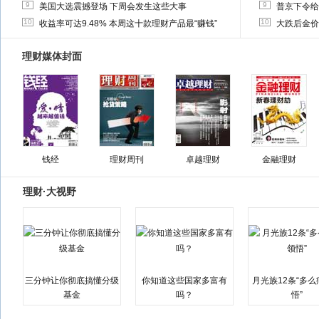
9
9
美国大选震撼登场 下周会发生这些大事
普京下令给
10
10
收益率可达9.48% 本周这十款理财产品最“赚钱”
大跌后金价
理财媒体封面
钱经
理财周刊
卓越理财
金融理财
理财·大视野
三分钟让你彻底搞懂分级
你知道这些国家多富有
月光族12条“多
基金
吗？
悟”