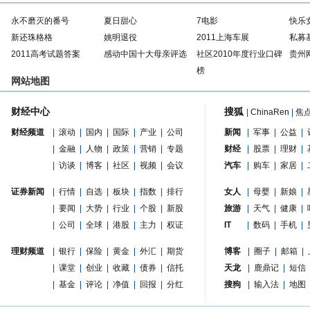
永不磨灭的番号
夏日甜心
7电影
快乐
新还珠格格
姚明退役
2011上海车展
私募
2011高考试题答案
感动中国十大母亲评选
社区2010年度行业口碑
贵州
榜
网站地图
财经中心
搜狐
|
ChinaRen
|
焦
财经频道
|
滚动
|
国内
|
国际
|
产业
|
公司
新闻
|
军事
|
公益
|
|
金融
|
人物
|
政策
|
营销
|
专题
财经
|
股票
|
理财
|
|
访谈
|
博客
|
社区
|
视频
|
会议
汽车
|
购车
|
家居
|
证券新闻
|
行情
|
自选
|
板块
|
指数
|
排行
女人
|
母婴
|
新娘
|
|
要闻
|
大势
|
行业
|
个股
|
新股
旅游
|
天气
|
健康
|
|
公司
|
全球
|
港股
|
主力
|
权证
IT
|
数码
|
手机
|
理财频道
|
银行
|
保险
|
黄金
|
外汇
|
期货
博客
|
圈子
|
邮箱
|
|
课堂
|
创业
|
收藏
|
债券
|
信托
天龙
|
鹿鼎记
|
短信
|
基金
|
评论
|
净值
|
回报
|
分红
搜狗
|
输入法
|
地图