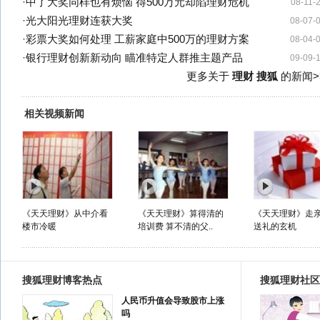
·
中了大奖同样也有烦恼 得500万元却陷理财危机
08-11-
·
光大阳光理财连获大奖
08-07-
·
彩票大奖如何处理 工薪家庭中500万的理财方案
08-04-
·
银行理财创新新动向 瞄准特定人群推主题产品
09-09-
更多关于
理财 搜狐
的新闻>
相关视频新闻
《天天理财》从中介看
《天天理财》算得清的
《天天理财》走
楼市冷暖
培训费 算不清的父..
送礼的玄机
搜狐理财博客热点
搜狐理财社区
人民币升值会导致股市上涨
吗