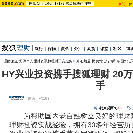
搜狐
ChinaRen
17173
焦点房地产
搜狗
新闻
-
体
银行
|
保险
|
黄金
|
外汇
|
期货
|
课堂
|
社区
|
博
理财频道-提供个人理财资讯和理财工具服务
>
外汇频道-提供外汇行情和各国外汇
HY兴业投资携手搜狐理财 20
手
来源：
FX168
我来说两句
(
0
)
为帮助国内老百姓树立良好的理财观
理财投资实战经验，拥有30多年经营历