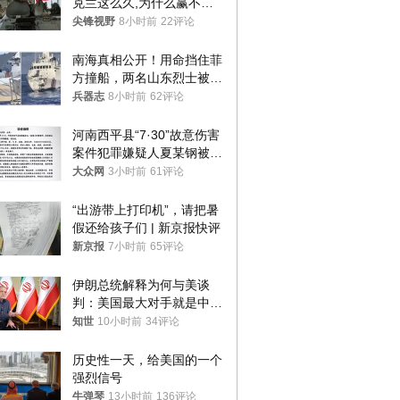
克兰这么久,为什么赢不了?
答案令人沉默
尖锋视野
8小时前
22评论
南海真相公开！用命挡住菲
方撞船，两名山东烈士被授
武警最高荣誉
兵器志
8小时前
62评论
河南西平县“7·30”故意伤害
案件犯罪嫌疑人夏某钢被抓
获
大众网
3小时前
61评论
“出游带上打印机”，请把暑
假还给孩子们 | 新京报快评
新京报
7小时前
65评论
伊朗总统解释为何与美谈
判：美国最大对手就是中
国，但他们也在对话
知世
10小时前
34评论
历史性一天，给美国的一个
强烈信号
牛弹琴
13小时前
136评论