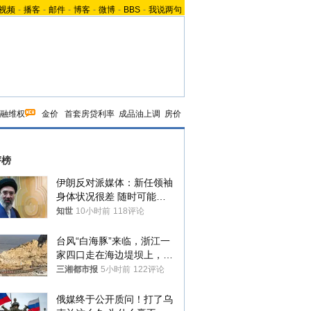
视频
-
播客
-
邮件
-
博客
-
微博
-
BBS
-
我说两句
融维权
金价
首套房贷利率
成品油上调
房价
评榜
伊朗反对派媒体：新任领袖
身体状况很差 随时可能离
世
知世
10小时前
118评论
台风“白海豚”来临，浙江一
家四口走在海边堤坝上，其
中9岁男孩被巨浪卷入海
三湘都市报
5小时前
122评论
中，搜救仍在进行
俄媒终于公开质问！打了乌