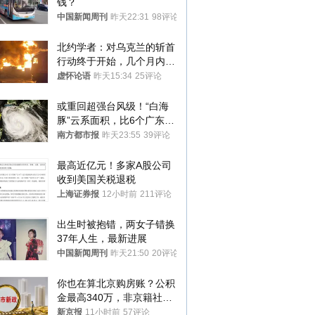
钱？
中国新闻周刊
昨天22:31
98评论
北约学者：对乌克兰的斩首
行动终于开始，几个月内乌
将投降
虚怀论语
昨天15:34
25评论
或重回超强台风级！“白海
豚”云系面积，比6个广东还
大！深圳官方：注意这件事
南方都市报
昨天23:55
39评论
最高近亿元！多家A股公司
收到美国关税退税
上海证券报
12小时前
211评论
出生时被抱错，两女子错换
37年人生，最新进展
中国新闻周刊
昨天21:50
20评论
你也在算北京购房账？公积
金最高340万，非京籍社保
1年
新京报
11小时前
57评论