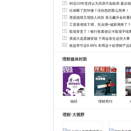
4
80后10年坚持认为买房不如租房 最后
5
社保断了想补缴？没你想的那么简单！
6
美国选情又现惊人转折 美元飙升金价重
7
工资基准线下调，失业潮+减薪潮来了？
8
取现变贵了！银行收紧借记卡取现手续
9
美国大选震撼登场 下周会发生这些大事
10
收益率可达9.48% 本周这十款理财产品最
理财媒体封面
钱经
理财周刊
理财·大视野