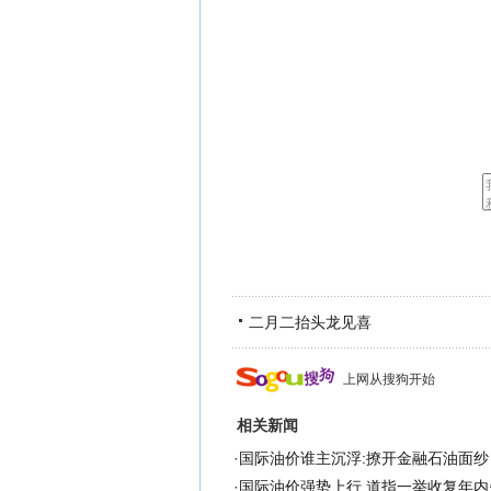
二月二抬头龙见喜
上网从搜狗开始
相关新闻
·
国际油价谁主沉浮:撩开金融石油面纱
·
国际油价强势上行 道指一举收复年内