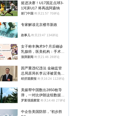
挺进决赛！U17国足点球3-
1河床U17 将再战阿森纳
射门中国
昨天21:57
70评论
专家解读北京楼市新政
政事儿
昨天23:47
134评论
女子称丰胸术9个月后确诊
乳腺癌，医美机构：手术不
可能引发癌症，建议走司法
澎湃新闻
昨天21:46
28评论
途径
因严重违纪违法 金融监管
总局原局长李云泽被罢免全
国人大代表
经济观察报
昨天16:24
112评论
美媒帮中国数出2850枚导
弹，一对比伊朗这组数据，
发现出大事了
罗富强观察室
昨天14:48
27评论
中企告美国防部，“初步胜