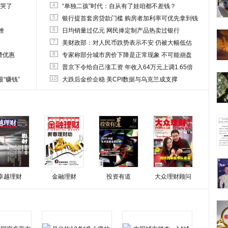
4
他哭了
“单独二孩”时代：自从有了娃咱都不差钱？
5
银行提首套房贷款门槛 购房者加利率可优先拿到钱
6
挫
日均销量过亿元 网民捧定制产品热卖过银行
7
美财政部：对人民币跌势表示不安 仍被大幅低估
8
费优惠
专家称部分城市房价下降是正常现象 不可能崩盘
9
普京下令给自己涨工资 年收入64万元上调1.65倍
10
“赚钱”
大跌后金价企稳 美CPI数据与乌克兰成支撑
卓越理财
金融理财
投资有道
大众理财顾问