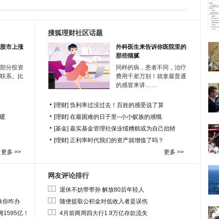
搜狐理财社区话题
股市上涨
外科医生来告诉你医院里的
那些猫腻
部分投资
同样的病，患者不同，治疗
联系。比
费用千差万别！就拿最普通
的感冒来讲……
[理财]
负利率过没过去！百姓的感受说了算
暖
[理财]
在最困难的日子里--小小蚁族的感慨
[基金]
嘉实基金管理社保业绩糟糕或为自己抬轿
[理财]
正利率时代我们的资产就增值了吗？
更多 >>
更多 >>
网友评论排行
1
退休不妨带带孙 解放80后年轻人
2
换你咋办
随便提取公积金对低收入者是误伤
3
1595亿！
4月前两周四大行1.9万亿存款流失