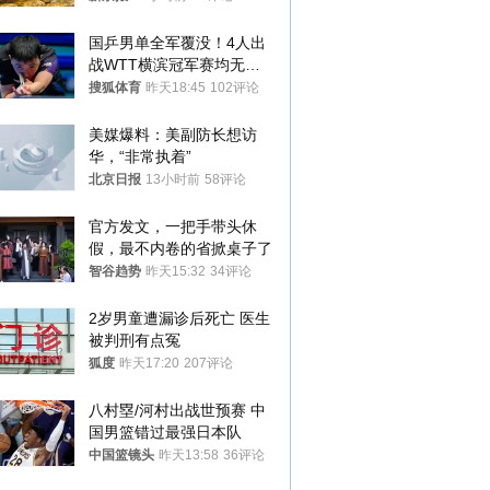
国乒男单全军覆没！4人出
战WTT横滨冠军赛均无缘
八强
搜狐体育
昨天18:45
102评论
美媒爆料：美副防长想访
华，“非常执着”
北京日报
13小时前
58评论
官方发文，一把手带头休
假，最不内卷的省掀桌子了
智谷趋势
昨天15:32
34评论
2岁男童遭漏诊后死亡 医生
被判刑有点冤
狐度
昨天17:20
207评论
八村塁/河村出战世预赛 中
国男篮错过最强日本队
中国篮镜头
昨天13:58
36评论