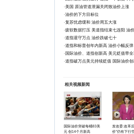
·
美国 原油管道泄漏关闭致油价上涨
·
油价的下方目标位
·
复苏忧虑缓和 油价周五大涨
·
疲软数据打压 美道指结束七连阳 油
·
道指退守万点 油价跌破七十
·
道指和标普创年内新高 油价小幅反弹
·
国际油价、道指创新高 美元贬值带全
·
道指破万点美元持续贬值 国际油价创
相关视频新闻
国际油价突破每桶83美
发改委:改革后
元 创14个月新高
价"仍有下行