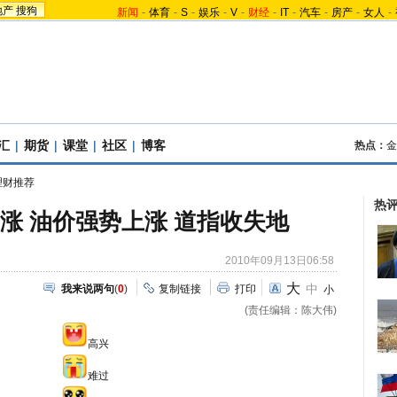
地产
搜狗
新闻
-
体育
-
S
-
娱乐
-
V
-
财经
-
IT
-
汽车
-
房产
-
女人
-
汇
|
期货
|
课堂
|
社区
|
博客
热点：
金
理财推荐
热
涨
油价强势上涨 道指收失地
2010年09月13日06:58
大
中
我来说两句
(
0
)
复制链接
打印
小
(责任编辑：陈大伟)
高兴
难过