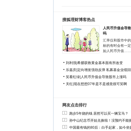
搜狐理财博客热点
人民币升值会导致
吗
汇率仅和股市中的
标的有时会有一定
如人民币升值……
刘利强
|
希腊获救黄金基本面有所改变
乐嘉庆
|
定向增发强劲反弹 私募基金业绩回
笑看红绿
|
人民币升值会导致股市上涨吗
关红
|
现在想想07年是不是感觉很可笑啊
网友点击排行
1
跑步5年烧的钱 居然可以买一辆宝马？
2
孙中山纪念币开始兑换啦！没预约不能
3
中国最有钱的80后：白手起家，如今坐拥