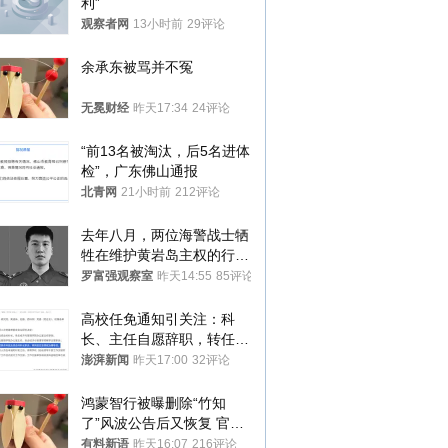
利”
观察者网
13小时前
29评论
余承东被骂并不冤
无冕财经
昨天17:34
24评论
“前13名被淘汰，后5名进体
检”，广东佛山通报
北青网
21小时前
212评论
去年八月，两位海警战士牺
牲在维护黄岩岛主权的行动
中
罗富强观察室
昨天14:55
85评论
高校任免通知引关注：科
长、主任自愿辞职，转任思
政辅导员
澎湃新闻
昨天17:00
32评论
鸿蒙智行被曝删除“竹知
了”风波公告后又恢复 官媒
曾力挺：劝华为要大度的，
有料新语
昨天16:07
216评论