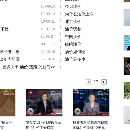
今日油价
10-09-13
为什么油价上涨
10-09-13
北京油价
10-09-11
价下挫
油价调整
10-07-16
中国油价
10-05-27
纽约油价
09-11-12
球经济回暖
油价如何呢
09-10-16
出年内新高
油价是多少
09-10-16
更多关于
油价 道指
的新闻>>
1/3
"税后油
发改委:燃油税费改革后
投资者对能源需求锐减
空间
现行油价不会提高
国际油价险破40美元