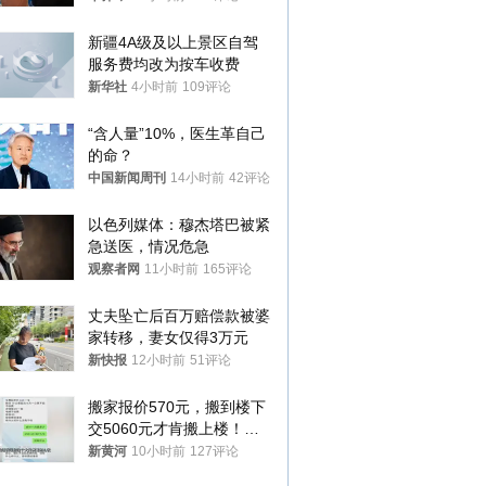
新疆4A级及以上景区自驾
服务费均改为按车收费
新华社
4小时前
109评论
“含人量”10%，医生革自己
的命？
中国新闻周刊
14小时前
42评论
以色列媒体：穆杰塔巴被紧
急送医，情况危急
观察者网
11小时前
165评论
丈夫坠亡后百万赔偿款被婆
家转移，妻女仅得3万元
新快报
12小时前
51评论
搬家报价570元，搬到楼下
交5060元才肯搬上楼！女
子傻眼了……
新黄河
10小时前
127评论