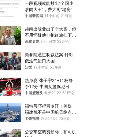
一段视频就能炒出“全国小
炒肉大王”，费大厨“塌房”了
吗？
中国新闻网
11小时前
21评论
越南出版业出了个大案，但
不用怀疑他们把红旗扛下去
的决心
观察者网
14小时前
33评论
美参院通过制裁法案 针对
俄油气进口大国
知世
12小时前
51评论
热身赛-张子宇24+11杨舒
予12分 中国女篮擒尼日利
亚
中国篮镜头
昨天21:22
68评论
福特号吓得冒冷汗！美媒：
福建舰不是中国航母终点，
而是新起点！
尖锋视野
昨天17:59
25评论
公交车空调费超标，扣司机