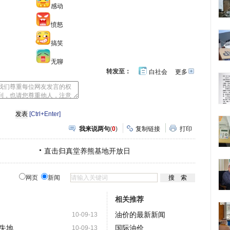
感动
愤怒
搞笑
无聊
转发至：
白社会
更多
开
心
人
网
人
豆
网
瓣
爱
分
[Ctrl+Enter]
享
我来说两句
(
0
)
复制链接
打印
直击归真堂养熊基地开放日
网页
新闻
相关推荐
油价的最新新闻
10-09-13
失地
国际油价
10-09-13