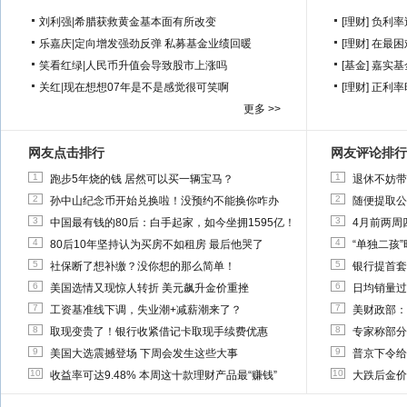
刘利强
|
希腊获救黄金基本面有所改变
[理财]
负利率
乐嘉庆
|
定向增发强劲反弹 私募基金业绩回暖
[理财]
在最困
笑看红绿
|
人民币升值会导致股市上涨吗
[基金]
嘉实基
关红
|
现在想想07年是不是感觉很可笑啊
[理财]
正利率
更多 >>
网友点击排行
网友评论排行
1
1
跑步5年烧的钱 居然可以买一辆宝马？
退休不妨带
2
2
孙中山纪念币开始兑换啦！没预约不能换你咋办
随便提取公
3
3
中国最有钱的80后：白手起家，如今坐拥1595亿！
4月前两周
4
4
80后10年坚持认为买房不如租房 最后他哭了
“单独二孩
5
5
社保断了想补缴？没你想的那么简单！
银行提首套
6
6
美国选情又现惊人转折 美元飙升金价重挫
日均销量过
7
7
工资基准线下调，失业潮+减薪潮来了？
美财政部：
8
8
取现变贵了！银行收紧借记卡取现手续费优惠
专家称部分
9
9
美国大选震撼登场 下周会发生这些大事
普京下令给
10
10
收益率可达9.48% 本周这十款理财产品最“赚钱”
大跌后金价