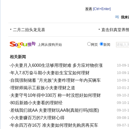
[Ctrl+Enter]
我来
二月二抬头龙见喜
直击归真堂养
上网从搜狗开始
网页
新闻
相关新闻
·
小夫妻月入6000生活够用理财难 多方应对物价涨
10-09-
·
年入7.8万奋斗期小夫妻欲生宝宝如何理财
10-09-
·
自我强制储蓄 "月光族"夫妻咋理财一年内买辆车
10-09-
·
理财师揭示工薪族小夫妻理财之道
10-01-
·
夫妻守号10年得中330万 称一时没想好如何理财
09-10-
·
80后新婚小夫妻看的理财经
09-10-
·
差钱我们就AA 夫妻理财玩AA制真能行吗(组图)
09-10-
·
小夫妻赚百万的7大理财心得
09-08-
·
年余四万存16万 准夫妻如何理财先购房再买车
09-07-