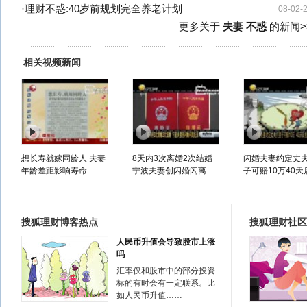
·
理财不惑:40岁前规划完全养老计划
08-02-
更多关于
夫妻 不惑
的新闻>
相关视频新闻
想长寿就嫁同龄人 夫妻
8天内3次离婚2次结婚
闪婚夫妻约定丈
年龄差距影响寿命
宁波夫妻创闪婚闪离..
子可赔10万40天
搜狐理财博客热点
搜狐理财社区
人民币升值会导致股市上涨
吗
汇率仅和股市中的部分投资
标的有时会有一定联系。比
如人民币升值……