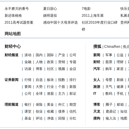
永不磨灭的番号
夏日甜心
7电影
快乐
新还珠格格
姚明退役
2011上海车展
私募
2011高考试题答案
感动中国十大母亲评选
社区2010年度行业口碑
贵州
榜
网站地图
财经中心
搜狐
|
ChinaRen
|
焦
财经频道
|
滚动
|
国内
|
国际
|
产业
|
公司
新闻
|
军事
|
公益
|
|
金融
|
人物
|
政策
|
营销
|
专题
财经
|
股票
|
理财
|
|
访谈
|
博客
|
社区
|
视频
|
会议
汽车
|
购车
|
家居
|
证券新闻
|
行情
|
自选
|
板块
|
指数
|
排行
女人
|
母婴
|
新娘
|
|
要闻
|
大势
|
行业
|
个股
|
新股
旅游
|
天气
|
健康
|
|
公司
|
全球
|
港股
|
主力
|
权证
IT
|
数码
|
手机
|
理财频道
|
银行
|
保险
|
黄金
|
外汇
|
期货
博客
|
圈子
|
邮箱
|
|
课堂
|
创业
|
收藏
|
债券
|
信托
天龙
|
鹿鼎记
|
短信
|
基金
|
评论
|
净值
|
回报
|
分红
搜狗
|
输入法
|
地图