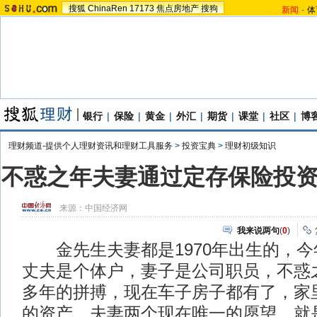
搜狐
ChinaRen
17173
焦点房地产
搜狗
新闻
-
体
银行
|
保险
|
黄金
|
外汇
|
期货
|
课堂
|
社区
|
博
理财频道-提供个人理财资讯和理财工具服务
>
投资宝典
>
理财初级知识
不惑之年夫妻通过定存保险投
来源：
中国经济网
我来说两句
(
0
)
金先生夫妻都是1970年出生的，今
丈夫是个体户，妻子是公司职员，不惑之
多年的拼搏，现在车子房子都有了，家
的资产。夫妻两个现在唯一的愿望，就