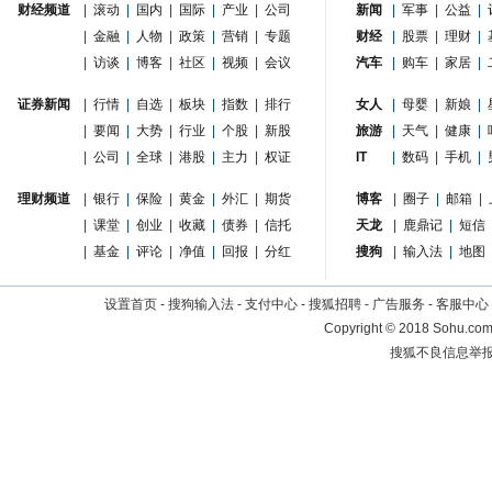
财经频道
|
滚动
|
国内
|
国际
|
产业
|
公司
新闻
|
军事
|
公益
|
|
金融
|
人物
|
政策
|
营销
|
专题
财经
|
股票
|
理财
|
|
访谈
|
博客
|
社区
|
视频
|
会议
汽车
|
购车
|
家居
|
证券新闻
|
行情
|
自选
|
板块
|
指数
|
排行
女人
|
母婴
|
新娘
|
|
要闻
|
大势
|
行业
|
个股
|
新股
旅游
|
天气
|
健康
|
|
公司
|
全球
|
港股
|
主力
|
权证
IT
|
数码
|
手机
|
理财频道
|
银行
|
保险
|
黄金
|
外汇
|
期货
博客
|
圈子
|
邮箱
|
|
课堂
|
创业
|
收藏
|
债券
|
信托
天龙
|
鹿鼎记
|
短信
|
基金
|
评论
|
净值
|
回报
|
分红
搜狗
|
输入法
|
地图
设置首页
-
搜狗输入法
-
支付中心
-
搜狐招聘
-
广告服务
-
客服中心
Copyright
©
2018 Sohu.com 
搜狐不良信息举