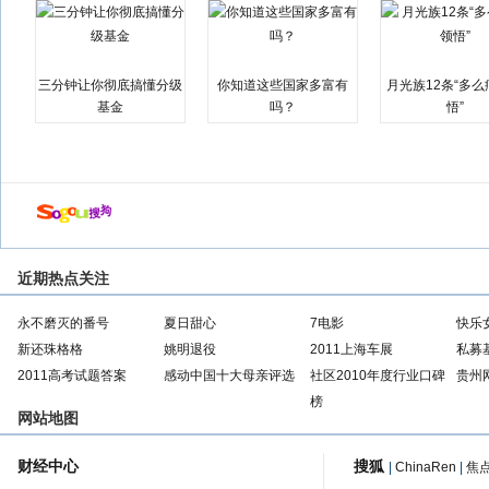
三分钟让你彻底搞懂分级
你知道这些国家多富有
月光族12条“多
基金
吗？
悟”
近期热点关注
永不磨灭的番号
夏日甜心
7电影
快乐
新还珠格格
姚明退役
2011上海车展
私募
2011高考试题答案
感动中国十大母亲评选
社区2010年度行业口碑
贵州
榜
网站地图
财经中心
搜狐
|
ChinaRen
|
焦