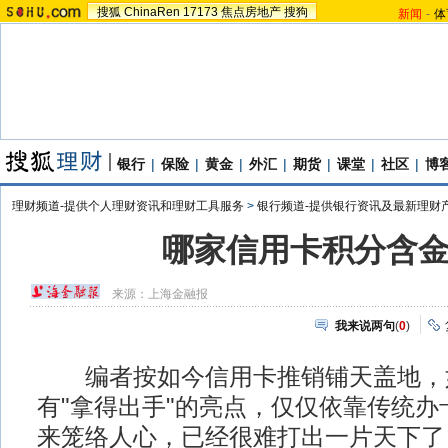
搜狐
ChinaRen
17173
焦点房地产
搜狗
新闻
-
体
银行
|
保险
|
黄金
|
外汇
|
期货
|
课堂
|
社区
|
博
理财频道-提供个人理财资讯和理财工具服务
>
银行频道-提供银行资讯及最新理财
哪家信用卡积分含
来源：
上海金融报
我来说两句
(
0
)
编者按如今信用卡推销铺天盖地，
有"拿得出手"的亮点，仅仅依靠传统办
来笼络人心，已经很难打出一片天下了