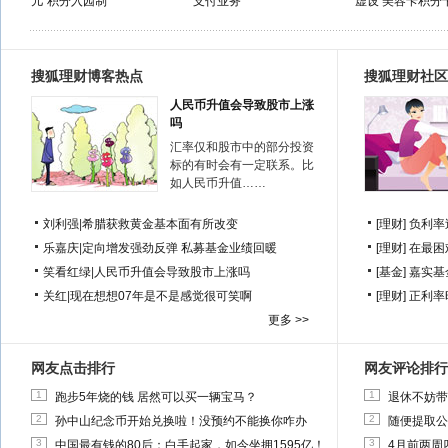
儿"积分入园制"
支付业务
虚设 美容卡积分卡
搜狐理财博客热点
搜狐理财社区
人民币升值会导致股市上涨
吗
汇率仅和股市中的部分投资
标的有时会有一定联系。比
如人民币升值……
刘利强
|
希腊获救黄金基本面有所改变
[理财]
负利率
乐嘉庆
|
定向增发强劲反弹 私募基金业绩回暖
[理财]
在最困
笑看红绿
|
人民币升值会导致股市上涨吗
[基金]
嘉实基
关红
|
现在想想07年是不是感觉很可笑啊
[理财]
正利率
更多 >>
网友点击排行
网友评论排行
1
1
跑步5年烧的钱 居然可以买一辆宝马？
退休不妨带
2
2
孙中山纪念币开始兑换啦！没预约不能换你咋办
随便提取公
3
3
中国最有钱的80后：白手起家，如今坐拥1595亿！
4月前两周