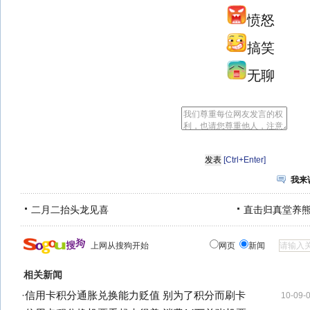
愤怒
搞笑
无聊
[Ctrl+Enter]
我来
二月二抬头龙见喜
直击归真堂养
上网从搜狗开始
网页
新闻
相关新闻
·
信用卡积分通胀兑换能力贬值 别为了积分而刷卡
10-09-