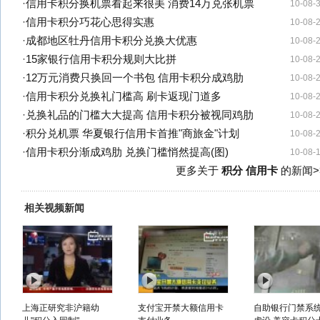
·
信用卡积分换机票看起来很美 消费14万兑张机票
10-08-
·
信用卡积分巧花心思得实惠
10-08-
·
成都地区牡丹信用卡积分兑换大优惠
10-08-
·
15家银行信用卡积分规则大比拼
10-08-
·
12万元消费只换回一个书包 信用卡积分成鸡肋
10-08-
·
信用卡积分兑换礼门槛高 刷卡返现门道多
10-08-
·
兑换礼品的门槛大大提高 信用卡积分被视同鸡肋
10-08-
·
积分兑机票 华夏银行信用卡首推"商旅金"计划
10-08-
·
信用卡积分渐成鸡肋 兑换门槛悄然提高(图)
10-08-
更多关于
积分 信用卡
的新闻>
相关视频新闻
上海正研究非沪籍幼
支付宝开禁大额信用卡
自助银行门禁系