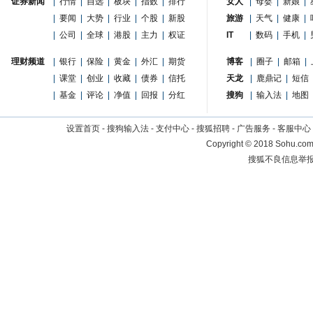
证券新闻
|
行情
|
自选
|
板块
|
指数
|
排行
女人
|
母婴
|
新娘
|
|
要闻
|
大势
|
行业
|
个股
|
新股
旅游
|
天气
|
健康
|
|
公司
|
全球
|
港股
|
主力
|
权证
IT
|
数码
|
手机
|
理财频道
|
银行
|
保险
|
黄金
|
外汇
|
期货
博客
|
圈子
|
邮箱
|
|
课堂
|
创业
|
收藏
|
债券
|
信托
天龙
|
鹿鼎记
|
短信
|
基金
|
评论
|
净值
|
回报
|
分红
搜狗
|
输入法
|
地图
设置首页
-
搜狗输入法
-
支付中心
-
搜狐招聘
-
广告服务
-
客服中心
Copyright
©
2018 Sohu.com 
搜狐不良信息举