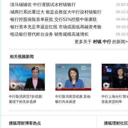
·
淡马锡辅佐 中行谨慎试水村镇银行
10-02-
·
城商行系比重过大 银监会敦促大中行设村镇银行
09-12-
·
银行控股保险首单获批 交行51%控股中保康联
09-09-
·
银行资本充足率逼近红线 市场或面临再融资考验
09-10-
·
电话银行替代柜台业务 销售规模高速增长
09-10-
更多关于
村镇 中行
的新闻>
相关视频新闻
中行取消房贷7折优惠:
中行取消房贷优惠 其他
中行上海分行:暂
紧缩下的无奈选择
银行尚未跟进
首套房贷利率
搜狐理财博客热点
搜狐理财社区