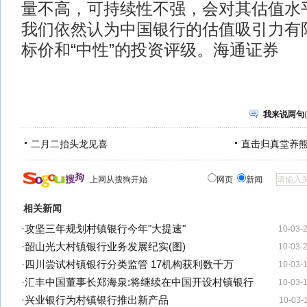
量不高，可持续性不强，会对其估值水
我们依然认为中国银行的估值吸引力有限
标价和“中性”的投资评级。海通证券
我来说两句
(
二月二抬头龙见喜
直击归真堂养
上网从搜狗开始
网页
新闻
相关新闻
·
攻坚三年规划村镇银行今年"大提速"
10-03-
·
韶山光大村镇银行业务发展纪实(图)
10-03-
·
四川尝试村镇银行分类监管 17机构获利数千万
10-03-
·
汇丰中国董事长郑海泉:将继续在中国开设村镇银行
10-03-
·
兴业银行为村镇银行推出新产品
10-03-