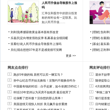
人民币升值会导致股市上涨
吗
汇率仅和股市中的部分投资
标的有时会有一定联系。比
如人民币升值……
刘利强
|
希腊获救黄金基本面有所改变
[理财]
负利率
乐嘉庆
|
定向增发强劲反弹 私募基金业绩回暖
[理财]
在最困
笑看红绿
|
人民币升值会导致股市上涨吗
[基金]
嘉实基
关红
|
现在想想07年是不是感觉很可笑啊
[理财]
正利率
更多 >>
网友点击排行
网友评论排行
1
1
跑步5年烧的钱 居然可以买一辆宝马？
退休不妨带
2
2
孙中山纪念币开始兑换啦！没预约不能换你咋办
随便提取公
3
3
中国最有钱的80后：白手起家，如今坐拥1595亿！
4月前两周
4
4
80后10年坚持认为买房不如租房 最后他哭了
“单独二孩
5
5
社保断了想补缴？没你想的那么简单！
银行提首套
6
6
美国选情又现惊人转折 美元飙升金价重挫
日均销量过
7
7