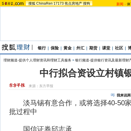
搜狐
ChinaRen
17173
焦点房地产
搜狗
新闻
-
体
银行
|
保险
|
黄金
|
外汇
|
期货
|
课堂
|
社区
|
理财频道-提供个人理财资讯和理财工具服务
>
银行频道-提供银行资讯及最新理财
中行拟合资设立村镇银
来源：
东方早报
我来说两
淡马锡有意合作，或将选择40-50
批过程中
国信证券邱志承