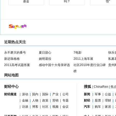
基金
吗？
悟”
近期热点关注
永不磨灭的番号
夏日甜心
7电影
快乐
新还珠格格
姚明退役
2011上海车展
私募
2011高考试题答案
感动中国十大母亲评选
社区2010年度行业口碑
贵州
榜
网站地图
财经中心
搜狐
|
ChinaRen
|
焦
财经频道
|
滚动
|
国内
|
国际
|
产业
|
公司
新闻
|
军事
|
公益
|
|
金融
|
人物
|
政策
|
营销
|
专题
财经
|
股票
|
理财
|
|
访谈
|
博客
|
社区
|
视频
|
会议
汽车
|
购车
|
家居
|