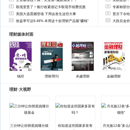
工资基准线下调，失业潮+减薪潮来了？
美财政部：
8
8
取现变贵了！银行收紧借记卡取现手续费优惠
专家称部分
9
9
美国大选震撼登场 下周会发生这些大事
普京下令给
10
10
收益率可达9.48% 本周这十款理财产品最“赚钱”
大跌后金价
理财媒体封面
钱经
理财周刊
卓越理财
金融理财
理财·大视野
三分钟让你彻底搞懂分级
你知道这些国家多富有
月光族12条“多