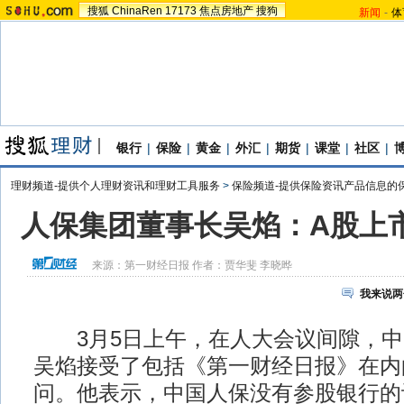
搜狐
ChinaRen
17173
焦点房地产
搜狗
新闻
-
体
银行
|
保险
|
黄金
|
外汇
|
期货
|
课堂
|
社区
|
理财频道-提供个人理财资讯和理财工具服务
>
保险频道-提供保险资讯产品信息的
人保集团董事长吴焰：A股上
来源：
第一财经日报
作者：贾华斐 李晓晔
我来说两
3月5日上午，在人大会议间隙，中
吴焰接受了包括《第一财经日报》在内
问。他表示，中国人保没有参股银行的