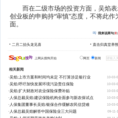
而在二级市场的投资方面，吴焰表
创业板的申购持“审慎”态度，不将此作
面。
我来说两句
(
0
)
二月二抬头龙见喜
直击归真堂养
上网从搜狗开始
网页
新闻
相关新闻
·
吴焰:上市方案和时间均未定 不打算涉足银行业
10-03-
·
吴焰:呼吁加快发展环境污染责任保险
10-03-
·
吴焰:扩大财政对农业保险保费补贴
10-03-
·
人保总裁吴焰:建议保险机构全面参与新农保试点
10-03-
·
人保集团董事长吴焰:银保合作缓解农民信贷难
10-03-
·
人保总裁吴焰解答中国保险业三大问题
09-11-