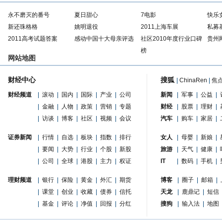
永不磨灭的番号
夏日甜心
7电影
快乐
新还珠格格
姚明退役
2011上海车展
私募
2011高考试题答案
感动中国十大母亲评选
社区2010年度行业口碑
贵州
榜
网站地图
财经中心
搜狐
|
ChinaRen
|
焦
财经频道
|
滚动
|
国内
|
国际
|
产业
|
公司
新闻
|
军事
|
公益
|
|
金融
|
人物
|
政策
|
营销
|
专题
财经
|
股票
|
理财
|
|
访谈
|
博客
|
社区
|
视频
|
会议
汽车
|
购车
|
家居
|
证券新闻
|
行情
|
自选
|
板块
|
指数
|
排行
女人
|
母婴
|
新娘
|
|
要闻
|
大势
|
行业
|
个股
|
新股
旅游
|
天气
|
健康
|
|
公司
|
全球
|
港股
|
主力
|
权证
IT
|
数码
|
手机
|
理财频道
|
银行
|
保险
|
黄金
|
外汇
|
期货
博客
|
圈子
|
邮箱
|
|
课堂
|
创业
|
收藏
|
债券
|
信托
天龙
|
鹿鼎记
|
短信
|
基金
|
评论
|
净值
|
回报
|
分红
搜狗
|
输入法
|
地图