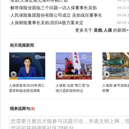
·
吴焰:人保近期无海外并购计划
09-11-
·
解答保险业面临三个问题—访人保董事长吴焰
09-11-
·
人民保险集团股份有限公司成立 吴焰或任董事长
09-09-
·
人保财险董事长吴焰:回归A股方案未定
08-03-
更多关于
吴焰 人保
的新闻>
相关视频新闻
人保部发布2010年用工
人保部:当前"用工荒"出
人保部:春节加班
需求和就业情况调查
现只是阶段性特点
班费
我来说两句
(
0
)