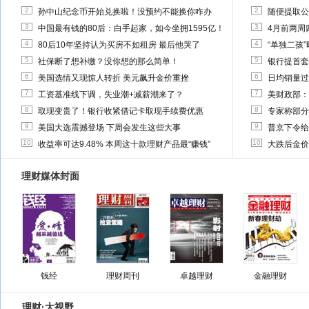
2
2
孙中山纪念币开始兑换啦！没预约不能换你咋办
随便提取公
3
3
中国最有钱的80后：白手起家，如今坐拥1595亿！
4月前两周
4
4
80后10年坚持认为买房不如租房 最后他哭了
“单独二孩
5
5
社保断了想补缴？没你想的那么简单！
银行提首套
6
6
美国选情又现惊人转折 美元飙升金价重挫
日均销量过
7
7
工资基准线下调，失业潮+减薪潮来了？
美财政部：
8
8
取现变贵了！银行收紧借记卡取现手续费优惠
专家称部分
9
9
美国大选震撼登场 下周会发生这些大事
普京下令给
10
10
收益率可达9.48% 本周这十款理财产品最“赚钱”
大跌后金价
理财媒体封面
钱经
理财周刊
卓越理财
金融理财
理财·大视野