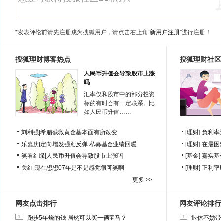
*发表评论前请先注册成为搜狐用户，请点击右上角
“新用户注册”
进行注册！
搜狐理财博客热点
搜狐理财社区
人民币升值会导致股市上涨
吗
汇率仅和股市中的部分投资
标的有时会有一定联系。比
如人民币升值……
刘利强
|
希腊获救黄金基本面有所改变
[理财]
负利率
乐嘉庆
|
定向增发强劲反弹 私募基金业绩回暖
[理财]
在最困
笑看红绿
|
人民币升值会导致股市上涨吗
[基金]
嘉实基
关红
|
现在想想07年是不是感觉很可笑啊
[理财]
正利率
更多 >>
网友点击排行
网友评论排行
1
1
跑步5年烧的钱 居然可以买一辆宝马？
退休不妨带