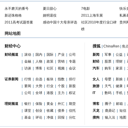
永不磨灭的番号
夏日甜心
7电影
快乐
新还珠格格
姚明退役
2011上海车展
私募
2011高考试题答案
感动中国十大母亲评选
社区2010年度行业口碑
贵州
榜
网站地图
财经中心
搜狐
|
ChinaRen
|
焦
财经频道
|
滚动
|
国内
|
国际
|
产业
|
公司
新闻
|
军事
|
公益
|
|
金融
|
人物
|
政策
|
营销
|
专题
财经
|
股票
|
理财
|
|
访谈
|
博客
|
社区
|
视频
|
会议
汽车
|
购车
|
家居
|
证券新闻
|
行情
|
自选
|
板块
|
指数
|
排行
女人
|
母婴
|
新娘
|
|
要闻
|
大势
|
行业
|
个股
|
新股
旅游
|
天气
|
健康
|
|
公司
|
全球
|
港股
|
主力
|
权证
IT
|
数码
|
手机
|
理财频道
|
银行
|
保险
|
黄金
|
外汇
|
期货
博客
|
圈子
|
邮箱
|
|
课堂
|
创业
|
收藏
|
债券
|
信托
天龙
|
鹿鼎记
|
短信
|
基金
|
评论
|
净值
|
回报
|
分红
搜狗
|
输入法
|
地图