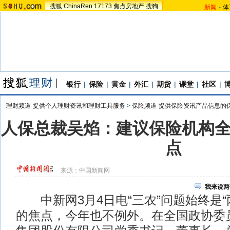
搜狐
ChinaRen
17173
焦点房地产
搜狗
新闻
-
体
银行
|
保险
|
黄金
|
外汇
|
期货
|
课堂
|
社区
|
理财频道-提供个人理财资讯和理财工具服务
>
保险频道-提供保险资讯产品信息的
人保总裁吴焰：建议保险机构
点
来源：
中国新闻网
我来说两
中新网3月4日电“三农”问题始终是“
的焦点，今年也不例外。在全国政协委