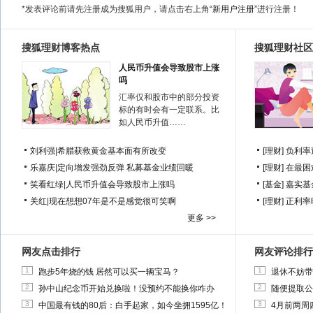
*发表评论前请先注册成为搜狐用户，请点击右上角
“新用户注册”
进行注册！
搜狐理财博客热点
搜狐理财社区
人民币升值会导致股市上涨
吗
汇率仅和股市中的部分投资
标的有时会有一定联系。比
如人民币升值……
刘利强
|
希腊获救黄金基本面有所改变
[理财]
负利率
乐嘉庆
|
定向增发强劲反弹 私募基金业绩回暖
[理财]
在最困
笑看红绿
|
人民币升值会导致股市上涨吗
[基金]
嘉实基
关红
|
现在想想07年是不是感觉很可笑啊
[理财]
正利率
更多 >>
网友点击排行
网友评论排行
1
1
跑步5年烧的钱 居然可以买一辆宝马？
退休不妨带
2
2
孙中山纪念币开始兑换啦！没预约不能换你咋办
随便提取公
3
3
中国最有钱的80后：白手起家，如今坐拥1595亿！
4月前两周