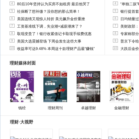
4
4
80后10年坚持认为买房不如租房 最后他哭了
“单独二孩
5
5
社保断了想补缴？没你想的那么简单！
银行提首套
6
6
美国选情又现惊人转折 美元飙升金价重挫
日均销量过
7
7
工资基准线下调，失业潮+减薪潮来了？
美财政部：
8
8
取现变贵了！银行收紧借记卡取现手续费优惠
专家称部分
9
9
美国大选震撼登场 下周会发生这些大事
普京下令给
10
10
收益率可达9.48% 本周这十款理财产品最“赚钱”
大跌后金价
理财媒体封面
钱经
理财周刊
卓越理财
金融理财
理财·大视野