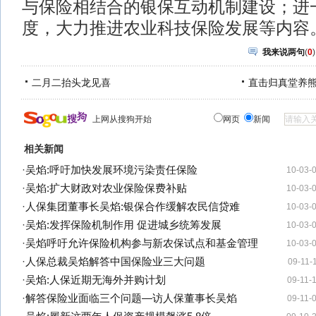
与保险相结合的银保互动机制建设；进
度，大力推进农业科技保险发展等内容
我来说两句
(
0
)
二月二抬头龙见喜
直击归真堂养
上网从搜狗开始
网页
新闻
相关新闻
·
吴焰:呼吁加快发展环境污染责任保险
10-03-
·
吴焰:扩大财政对农业保险保费补贴
10-03-
·
人保集团董事长吴焰:银保合作缓解农民信贷难
10-03-
·
吴焰:发挥保险机制作用 促进城乡统筹发展
10-03-
·
吴焰呼吁允许保险机构参与新农保试点和基金管理
10-03-
·
人保总裁吴焰解答中国保险业三大问题
09-11-
·
吴焰:人保近期无海外并购计划
09-11-
·
解答保险业面临三个问题—访人保董事长吴焰
09-11-