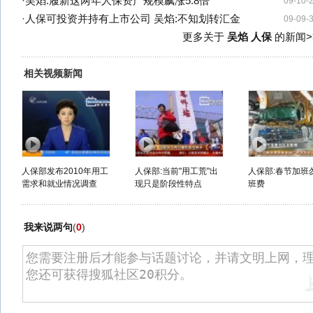
·
吴焰:履新这两年人保资产规模飙涨5.8倍
09-10-
·
人保可投资并持有上市公司 吴焰:不知划转汇金
09-09-
更多关于
吴焰 人保
的新闻>
相关视频新闻
人保部发布2010年用工
人保部:当前"用工荒"出
人保部:春节加班
需求和就业情况调查
现只是阶段性特点
班费
我来说两句
(
0
)