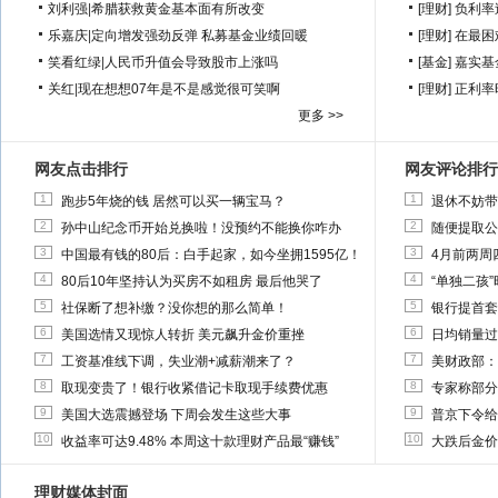
刘利强
|
希腊获救黄金基本面有所改变
[理财]
负利率
乐嘉庆
|
定向增发强劲反弹 私募基金业绩回暖
[理财]
在最困
笑看红绿
|
人民币升值会导致股市上涨吗
[基金]
嘉实基
关红
|
现在想想07年是不是感觉很可笑啊
[理财]
正利率
更多 >>
网友点击排行
网友评论排行
1
1
跑步5年烧的钱 居然可以买一辆宝马？
退休不妨带
2
2
孙中山纪念币开始兑换啦！没预约不能换你咋办
随便提取公
3
3
中国最有钱的80后：白手起家，如今坐拥1595亿！
4月前两周
4
4
80后10年坚持认为买房不如租房 最后他哭了
“单独二孩
5
5
社保断了想补缴？没你想的那么简单！
银行提首套
6
6
美国选情又现惊人转折 美元飙升金价重挫
日均销量过
7
7
工资基准线下调，失业潮+减薪潮来了？
美财政部：
8
8
取现变贵了！银行收紧借记卡取现手续费优惠
专家称部分
9
9
美国大选震撼登场 下周会发生这些大事
普京下令给
10
10
收益率可达9.48% 本周这十款理财产品最“赚钱”
大跌后金价
理财媒体封面