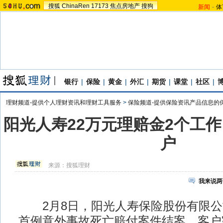
搜狐
ChinaRen
17173
焦点房地产
搜狗
新闻
-
体
银行
|
保险
|
黄金
|
外汇
|
期货
|
课堂
|
社区
|
理财频道-提供个人理财资讯和理财工具服务
>
保险频道-提供保险资讯产品信息的
阳光人寿22万元理赔金2个工
户
来源：
搜狐理财
我来说两
2月8日，阳光人寿保险股份有限公
首例意外事故死亡赔付案件结案，客户