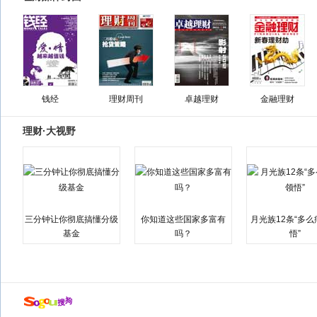
钱经
理财周刊
卓越理财
金融理财
理财·大视野
三分钟让你彻底搞懂分级
你知道这些国家多富有
月光族12条“多
基金
吗？
悟”