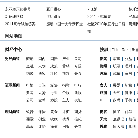
永不磨灭的番号
夏日甜心
7电影
快乐
新还珠格格
姚明退役
2011上海车展
私募
2011高考试题答案
感动中国十大母亲评选
社区2010年度行业口碑
贵州
榜
网站地图
财经中心
搜狐
|
ChinaRen
|
焦
财经频道
|
滚动
|
国内
|
国际
|
产业
|
公司
新闻
|
军事
|
公益
|
|
金融
|
人物
|
政策
|
营销
|
专题
财经
|
股票
|
理财
|
|
访谈
|
博客
|
社区
|
视频
|
会议
汽车
|
购车
|
家居
|
证券新闻
|
行情
|
自选
|
板块
|
指数
|
排行
女人
|
母婴
|
新娘
|
|
要闻
|
大势
|
行业
|
个股
|
新股
旅游
|
天气
|
健康
|
|
公司
|
全球
|
港股
|
主力
|
权证
IT
|
数码
|
手机
|
理财频道
|
银行
|
保险
|
黄金
|
外汇
|
期货
博客
|
圈子
|
邮箱
|
|
课堂
|
创业
|
收藏
|
债券
|
信托
天龙
|
鹿鼎记
|
短信
|
基金
|
评论
|
净值
|
回报
|
分红
搜狗
|
输入法
|
地图