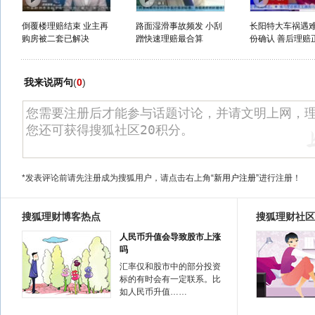
倒覆楼理赔结束 业主再
路面湿滑事故频发 小刮
长阳特大车祸遇
购房被二套已解决
蹭快速理赔最合算
份确认 善后理赔正
我来说两句
(
0
)
*发表评论前请先注册成为搜狐用户，请点击右上角
“新用户注册”
进行注册！
搜狐理财博客热点
搜狐理财社区
人民币升值会导致股市上涨
吗
汇率仅和股市中的部分投资
标的有时会有一定联系。比
如人民币升值……