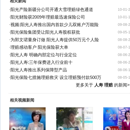
相关新闻
·
阳光产险新疆分公司开通大雪理赔绿色通道
10-01-
·
阳光财险获2009年理赔最迅速保险公司
10-01-
·
视频:阳光人寿推出国内首款少儿双账户万能险
09-08-
·
阳光保险集团受让阳光人寿股权获批
09-05-
·
为郭文珺量身订做 阳光人寿提供50万元个人险
08-08-
·
理赔感动客户 阳光保险获大单
08-07-
·
阳光人寿 明确内部定位与行业定位
08-06-
·
阳光人寿:三年保费进入行业前十
08-06-
·
阳光人寿推出系列保障型产品
08-06-
·
阳光保险七措施理赔救灾 设立理赔预付款500万
08-05-
更多关于
人寿 理赔
的新闻>
相关视频新闻