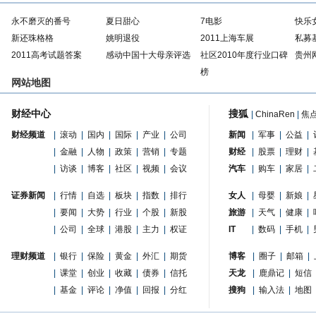
永不磨灭的番号
夏日甜心
7电影
快乐
新还珠格格
姚明退役
2011上海车展
私募
2011高考试题答案
感动中国十大母亲评选
社区2010年度行业口碑
贵州
榜
网站地图
财经中心
搜狐
|
ChinaRen
|
焦
财经频道
|
滚动
|
国内
|
国际
|
产业
|
公司
新闻
|
军事
|
公益
|
|
金融
|
人物
|
政策
|
营销
|
专题
财经
|
股票
|
理财
|
|
访谈
|
博客
|
社区
|
视频
|
会议
汽车
|
购车
|
家居
|
证券新闻
|
行情
|
自选
|
板块
|
指数
|
排行
女人
|
母婴
|
新娘
|
|
要闻
|
大势
|
行业
|
个股
|
新股
旅游
|
天气
|
健康
|
|
公司
|
全球
|
港股
|
主力
|
权证
IT
|
数码
|
手机
|
理财频道
|
银行
|
保险
|
黄金
|
外汇
|
期货
博客
|
圈子
|
邮箱
|
|
课堂
|
创业
|
收藏
|
债券
|
信托
天龙
|
鹿鼎记
|
短信
|
基金
|
评论
|
净值
|
回报
|
分红
搜狗
|
输入法
|
地图