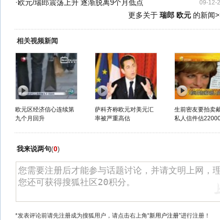
·
欧元/瑞郎震荡上升 逐渐脱离9个月低点
09-12-
更多关于
瑞郎 欧元
的新闻>
相关视频新闻
欧元区经济信心连续第
萨科齐称欧元对美元汇
生前密友要拍卖
九个月回升
率被严重高估
私人信件估2200
我来说两句
(
0
)
*发表评论前请先注册成为搜狐用户，请点击右上角
“新用户注册”
进行注册！