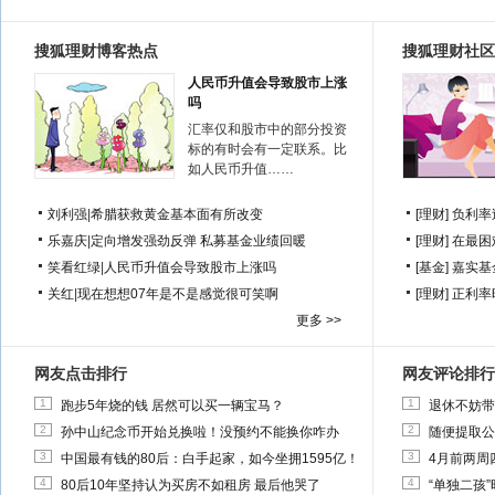
搜狐理财博客热点
搜狐理财社区
人民币升值会导致股市上涨
吗
汇率仅和股市中的部分投资
标的有时会有一定联系。比
如人民币升值……
刘利强
|
希腊获救黄金基本面有所改变
[理财]
负利率
乐嘉庆
|
定向增发强劲反弹 私募基金业绩回暖
[理财]
在最困
笑看红绿
|
人民币升值会导致股市上涨吗
[基金]
嘉实基
关红
|
现在想想07年是不是感觉很可笑啊
[理财]
正利率
更多 >>
网友点击排行
网友评论排行
1
1
跑步5年烧的钱 居然可以买一辆宝马？
退休不妨带
2
2
孙中山纪念币开始兑换啦！没预约不能换你咋办
随便提取公
3
3
中国最有钱的80后：白手起家，如今坐拥1595亿！
4月前两周
4
4
80后10年坚持认为买房不如租房 最后他哭了
“单独二孩