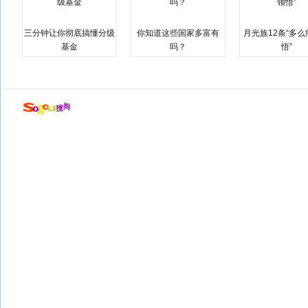
三分钟让你彻底搞懂分级
你知道这些国家多富有
月光族12条“多
基金
吗？
悟”