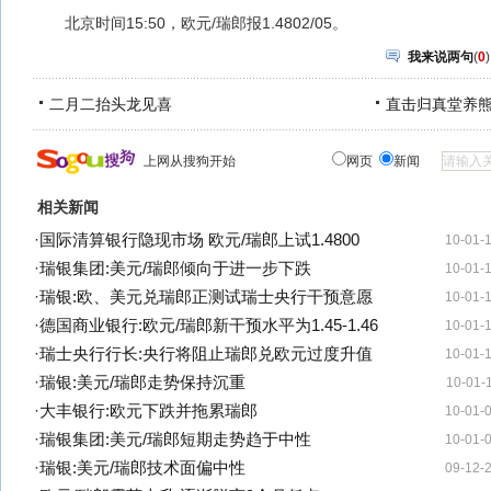
北京时间15:50，欧元/瑞郎报1.4802/05。
我来说两句
(
0
)
二月二抬头龙见喜
直击归真堂养
上网从搜狗开始
网页
新闻
相关新闻
·
国际清算银行隐现市场 欧元/瑞郎上试1.4800
10-01-
·
瑞银集团:美元/瑞郎倾向于进一步下跌
10-01-
·
瑞银:欧、美元兑瑞郎正测试瑞士央行干预意愿
10-01-
·
德国商业银行:欧元/瑞郎新干预水平为1.45-1.46
10-01-
·
瑞士央行行长:央行将阻止瑞郎兑欧元过度升值
10-01-
·
瑞银:美元/瑞郎走势保持沉重
10-01-
·
大丰银行:欧元下跌并拖累瑞郎
10-01-
·
瑞银集团:美元/瑞郎短期走势趋于中性
10-01-
·
瑞银:美元/瑞郎技术面偏中性
09-12-