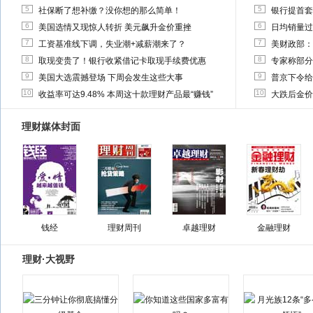
5
5
社保断了想补缴？没你想的那么简单！
银行提首套
6
6
美国选情又现惊人转折 美元飙升金价重挫
日均销量过
7
7
工资基准线下调，失业潮+减薪潮来了？
美财政部：
8
8
取现变贵了！银行收紧借记卡取现手续费优惠
专家称部分
9
9
美国大选震撼登场 下周会发生这些大事
普京下令给
10
10
收益率可达9.48% 本周这十款理财产品最“赚钱”
大跌后金价
理财媒体封面
钱经
理财周刊
卓越理财
金融理财
理财·大视野