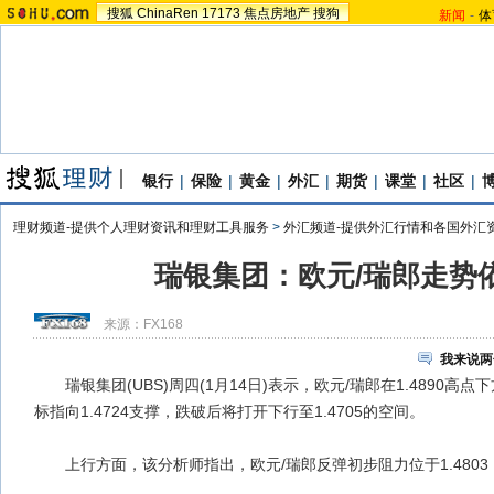
搜狐
ChinaRen
17173
焦点房地产
搜狗
新闻
-
体
银行
|
保险
|
黄金
|
外汇
|
期货
|
课堂
|
社区
|
理财频道-提供个人理财资讯和理财工具服务
>
外汇频道-提供外汇行情和各国外汇
瑞银集团：欧元/瑞郎走势
来源：
FX168
我来说两
瑞银集团(UBS)周四(1月14日)表示，欧元/瑞郎在1.4890高
标指向1.4724支撑，跌破后将打开下行至1.4705的空间。
上行方面，该分析师指出，欧元/瑞郎反弹初步阻力位于1.4803，