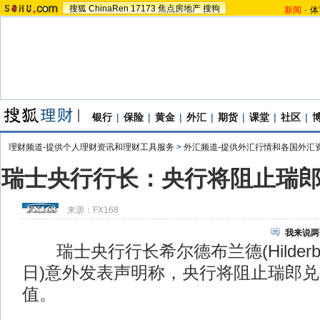
搜狐
ChinaRen
17173
焦点房地产
搜狗
新闻
-
体
银行
|
保险
|
黄金
|
外汇
|
期货
|
课堂
|
社区
|
理财频道-提供个人理财资讯和理财工具服务
>
外汇频道-提供外汇行情和各国外汇
瑞士央行行长：央行将阻止瑞
来源：
FX168
我来说两
瑞士央行行长希尔德布兰德(Hilderbra
日)意外发表声明称，央行将阻止瑞郎
值。