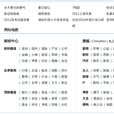
永不磨灭的番号
夏日甜心
7电影
快乐
新还珠格格
姚明退役
2011上海车展
私募
2011高考试题答案
感动中国十大母亲评选
社区2010年度行业口碑
贵州
榜
网站地图
财经中心
搜狐
|
ChinaRen
|
焦
财经频道
|
滚动
|
国内
|
国际
|
产业
|
公司
新闻
|
军事
|
公益
|
|
金融
|
人物
|
政策
|
营销
|
专题
财经
|
股票
|
理财
|
|
访谈
|
博客
|
社区
|
视频
|
会议
汽车
|
购车
|
家居
|
证券新闻
|
行情
|
自选
|
板块
|
指数
|
排行
女人
|
母婴
|
新娘
|
|
要闻
|
大势
|
行业
|
个股
|
新股
旅游
|
天气
|
健康
|
|
公司
|
全球
|
港股
|
主力
|
权证
IT
|
数码
|
手机
|
理财频道
|
银行
|
保险
|
黄金
|
外汇
|
期货
博客
|
圈子
|
邮箱
|
|
课堂
|
创业
|
收藏
|
债券
|
信托
天龙
|
鹿鼎记
|
短信
|
基金
|
评论
|
净值
|
回报
|
分红
搜狗
|
输入法
|
地图