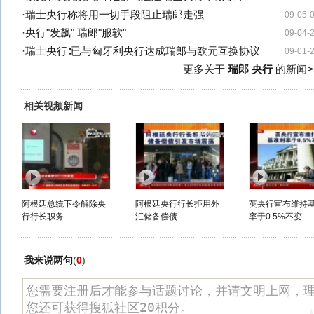
·
瑞士央行称将用一切手段阻止瑞郎走强
09-05-
·
央行"发飙" 瑞郎"服软"
09-04-
·
瑞士央行∶已与匈牙利央行达成瑞郎与欧元互换协议
09-01-
更多关于
瑞郎 央行
的新闻>
相关视频新闻
阿根廷总统下令解除央
阿根廷央行行长拒用外
英央行宣布维持
行行长职务
汇储备偿债
率于0.5%不变
我来说两句
(
0
)