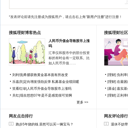
*发表评论前请先注册成为搜狐用户，请点击右上角
“新用户注册”
进行注册！
搜狐理财博客热点
搜狐理财社区
人民币升值会导致股市上涨
吗
汇率仅和股市中的部分投资
标的有时会有一定联系。比
如人民币升值……
刘利强
|
希腊获救黄金基本面有所改变
[理财]
负利率
乐嘉庆
|
定向增发强劲反弹 私募基金业绩回暖
[理财]
在最困
笑看红绿
|
人民币升值会导致股市上涨吗
[基金]
嘉实基
关红
|
现在想想07年是不是感觉很可笑啊
[理财]
正利率
更多 >>
网友点击排行
网友评论排行
1
1
跑步5年烧的钱 居然可以买一辆宝马？
退休不妨带