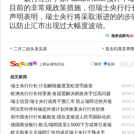
目前的非常规政策措施，但瑞士央行行
声明表明，瑞士央行将采取渐进的的步
以防止汇市出现过大幅度波动。
我来说两句
(
0
)
二月二抬头龙见喜
直击归真堂养
上网从搜狗开始
网页
新闻
相关新闻
·
瑞士央行行长:计划解除极度宽松货币政策
10-01-
·
欧洲央行行长特里谢:各国需解决财政赤字过高问题
10-01-
·
瑞士信贷:瑞士央行或将干预汇市 防止瑞郎过快升值
10-01-
·
阿法官叫停外储还外债计划并恢复央行行长职务
10-01-
·
前中国央行行长戴相龙:现在是推进人民币国际化的
10-01-
·
德国商业银行:欧元/瑞郎跌至1.5000下方或将引发瑞
09-12-
·
欧元和美元兑瑞郎汇价均逼近瑞士央行干预水平
09-11-