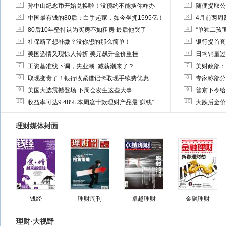
2
2
孙中山纪念币开始兑换啦！没预约不能换你咋办
随便提取公
3
3
中国最有钱的80后：白手起家，如今坐拥1595亿！
4月前两周
4
4
80后10年坚持认为买房不如租房 最后他哭了
“单独二孩
5
5
社保断了想补缴？没你想的那么简单！
银行提首套
6
6
美国选情又现惊人转折 美元飙升金价重挫
日均销量过
7
7
工资基准线下调，失业潮+减薪潮来了？
美财政部：
8
8
取现变贵了！银行收紧借记卡取现手续费优惠
专家称部分
9
9
美国大选震撼登场 下周会发生这些大事
普京下令给
10
10
收益率可达9.48% 本周这十款理财产品最“赚钱”
大跌后金价
理财媒体封面
钱经
理财周刊
卓越理财
金融理财
理财·大视野