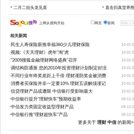
二月二抬头龙见喜
直击归真堂养
上网从搜狗开始
网页
新闻
相关新闻
·
民生人寿保险新推幸福360少儿理财保险
10-01-
·
视频:《天天理财》虎年"淘"虎
10-01-
·
"2009搜狐金融理财网络盛典"召开
10-01-
·
调结构防通胀 您的2010年投资理财计划制定好没
10-01-
·
不同行业年终奖差距上千倍 理财谨防奖金被消费
10-01-
·
消费者买保险并非一定要10% 理财五误解须谨记
10-01-
·
信贷理财产品或遭限 中信银行受影响最大
10-01-
·
中信银行提升"理财快车"预期收益率
09-12-
·
中信发力类固定收益型理财产品
09-12-
·
中信银行推"理财超快车"产品
09-12-
更多关于
理财 中信
的新闻>