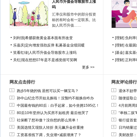
人民币升值会导致股市上涨
吗
汇率仅和股市中的部分投资
标的有时会有一定联系。比
如人民币升值……
刘利强
|
希腊获救黄金基本面有所改变
[理财]
负利率
乐嘉庆
|
定向增发强劲反弹 私募基金业绩回暖
[理财]
在最困
笑看红绿
|
人民币升值会导致股市上涨吗
[基金]
嘉实基
关红
|
现在想想07年是不是感觉很可笑啊
[理财]
正利率
更多 >>
网友点击排行
网友评论排行
1
1
跑步5年烧的钱 居然可以买一辆宝马？
退休不妨带
2
2
孙中山纪念币开始兑换啦！没预约不能换你咋办
随便提取公
3
3
中国最有钱的80后：白手起家，如今坐拥1595亿！
4月前两周
4
4
80后10年坚持认为买房不如租房 最后他哭了
“单独二孩
5
5
社保断了想补缴？没你想的那么简单！
银行提首套
6
6
美国选情又现惊人转折 美元飙升金价重挫
日均销量过
7
7
工资基准线下调，失业潮+减薪潮来了？
美财政部：