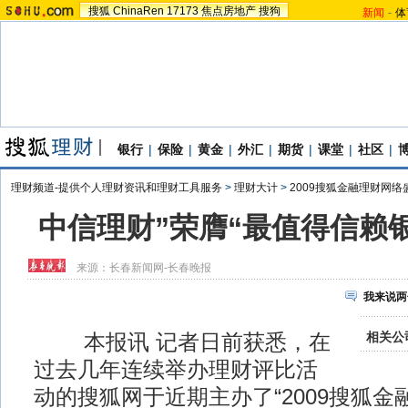
搜狐
ChinaRen
17173
焦点房地产
搜狗
新闻
-
体
银行
|
保险
|
黄金
|
外汇
|
期货
|
课堂
|
社区
|
理财频道-提供个人理财资讯和理财工具服务
>
理财大计
>
2009搜狐金融理财网络
中信理财”荣膺“最值得信赖
来源：
长春新闻网-长春晚报
我来说两
相关公
本报讯 记者日前获悉，在
过去几年连续举办理财评比活
动的搜狐网于近期主办了“2009搜狐金