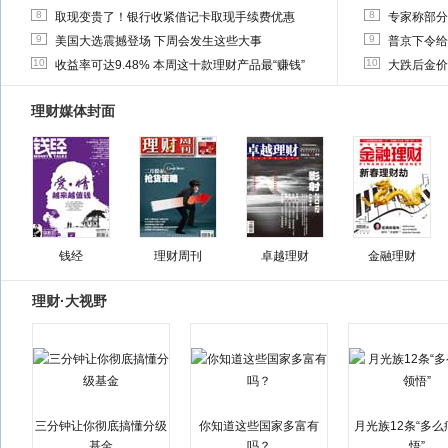
8
8
取现变贵了！银行收紧借记卡取现手续费优惠
专家称部分
9
9
美国大选震撼登场 下周会发生这些大事
普京下令给
10
10
收益率可达9.48% 本周这十款理财产品最“赚钱”
大跌后金价
理财媒体封面
钱经
理财周刊
卓越理财
金融理财
理财·大视野
三分钟让你彻底搞懂分级
你知道这些国家多富有
月光族12条“多
基金
吗？
悟”