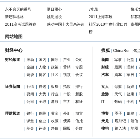
永不磨灭的番号
夏日甜心
7电影
快乐
新还珠格格
姚明退役
2011上海车展
私募
2011高考试题答案
感动中国十大母亲评选
社区2010年度行业口碑
贵州
榜
网站地图
财经中心
搜狐
|
ChinaRen
|
焦
财经频道
|
滚动
|
国内
|
国际
|
产业
|
公司
新闻
|
军事
|
公益
|
|
金融
|
人物
|
政策
|
营销
|
专题
财经
|
股票
|
理财
|
|
访谈
|
博客
|
社区
|
视频
|
会议
汽车
|
购车
|
家居
|
证券新闻
|
行情
|
自选
|
板块
|
指数
|
排行
女人
|
母婴
|
新娘
|
|
要闻
|
大势
|
行业
|
个股
|
新股
旅游
|
天气
|
健康
|
|
公司
|
全球
|
港股
|
主力
|
权证
IT
|
数码
|
手机
|
理财频道
|
银行
|
保险
|
黄金
|
外汇
|
期货
博客
|
圈子
|
邮箱
|
|
课堂
|
创业
|
收藏
|
债券
|
信托
天龙
|
鹿鼎记
|
短信
|
基金
|
评论
|
净值
|
回报
|
分红
搜狗
|
输入法
|
地图