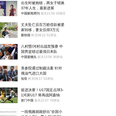
出生时被抱错，两女子错换
37年人生，最新进展
中国新闻周刊
前天21:50
20评论
丈夫坠亡后百万赔偿款被婆
家转移，妻女仅得3万元
新快报
昨天09:12
51评论
八村塁/河村出战世预赛 中
国男篮错过最强日本队
中国篮镜头
前天13:58
36评论
美参院通过制裁法案 针对
俄油气进口大国
知世
昨天09:17
51评论
挺进决赛！U17国足点球3-
1河床U17 将再战阿森纳
射门中国
前天21:57
70评论
一段视频就能炒出“全国小