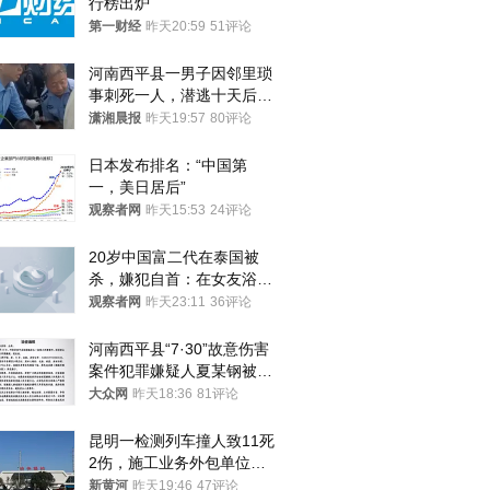
行榜出炉
第一财经
昨天20:59
51评论
河南西平县一男子因邻里琐
事刺死一人，潜逃十天后在
十多公里外一片玉米地里落
潇湘晨报
昨天19:57
80评论
网
日本发布排名：“中国第
一，美日居后”
观察者网
昨天15:53
24评论
20岁中国富二代在泰国被
杀，嫌犯自首：在女友浴室
看到他
观察者网
昨天23:11
36评论
河南西平县“7·30”故意伤害
案件犯罪嫌疑人夏某钢被抓
获
大众网
昨天18:36
81评论
昆明一检测列车撞人致11死
2伤，施工业务外包单位被
罚1.5万元，国铁昆明局被
新黄河
昨天19:46
47评论