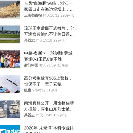
台风“白海豚”来临，浙江一
家四口走在海边堤坝上，其
中9岁男孩被巨浪卷入海
三湘都市报
昨天16:32
290评论
中，搜救仍在进行
琉球王室后裔正式摊牌，宁
可满盘皆输也不让美日得
逞，中国成关键
兵器志
昨天15:18
29评论
中超-奥斯卡一球制胜 蓉城
客场0-1玉昆6轮不胜
射门中国
昨天21:59
31评论
高分考生放弃985上警校，
也保不了一辈子安稳
狐度
9小时前
31评论
南海真相公开！用命挡住菲
方撞船，两名山东烈士被授
武警最高荣誉
兵器志
昨天13:49
159评论
2026年“未录满”本科专业排