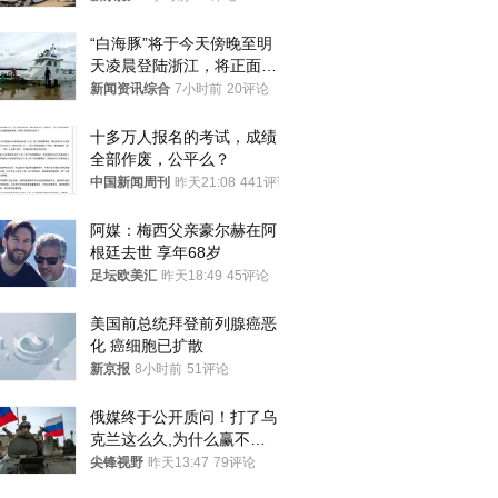
机等
“白海豚”将于今天傍晚至明
天凌晨登陆浙江，将正面袭
击、贯穿浙江
新闻资讯综合
7小时前
20评论
十多万人报名的考试，成绩
全部作废，公平么？
中国新闻周刊
昨天21:08
441评论
阿媒：梅西父亲豪尔赫在阿
根廷去世 享年68岁
足坛欧美汇
昨天18:49
45评论
美国前总统拜登前列腺癌恶
化 癌细胞已扩散
新京报
8小时前
51评论
俄媒终于公开质问！打了乌
克兰这么久,为什么赢不了?
答案令人沉默
尖锋视野
昨天13:47
79评论