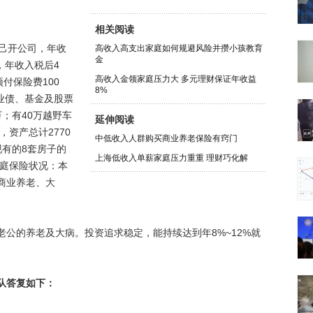
相关阅读
己开公司，年收
高收入高支出家庭如何规避风险并攒小孩教育
金
，年收入税后4
高收入金领家庭压力大 多元理财保证年收益
付保险费100
8%
企业债、基金及股票
万；有40万越野车
延伸阅读
，资产总计2770
中低收入人群购买商业养老保险有窍门
有的8套房子的
上海低收入单薪家庭压力重重 理财巧化解
家庭保险状况：本
商业养老、大
的养老及大病。投资追求稳定，能持续达到年8%~12%就
队答复如下：