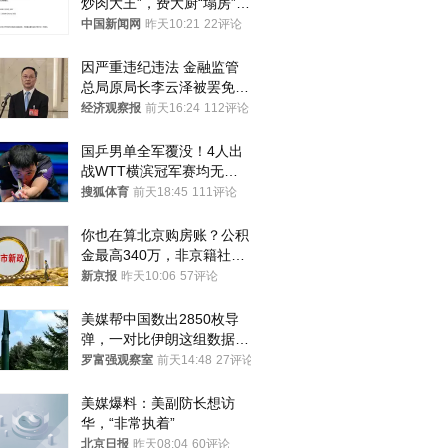
炒肉大王”，费大厨“塌房”了
吗？
中国新闻网
昨天10:21
22评论
因严重违纪违法 金融监管
总局原局长李云泽被罢免全
国人大代表
经济观察报
前天16:24
112评论
国乒男单全军覆没！4人出
战WTT横滨冠军赛均无缘
八强
搜狐体育
前天18:45
111评论
你也在算北京购房账？公积
金最高340万，非京籍社保
1年
新京报
昨天10:06
57评论
美媒帮中国数出2850枚导
弹，一对比伊朗这组数据，
发现出大事了
罗富强观察室
前天14:48
27评论
美媒爆料：美副防长想访
华，“非常执着”
北京日报
昨天08:04
60评论