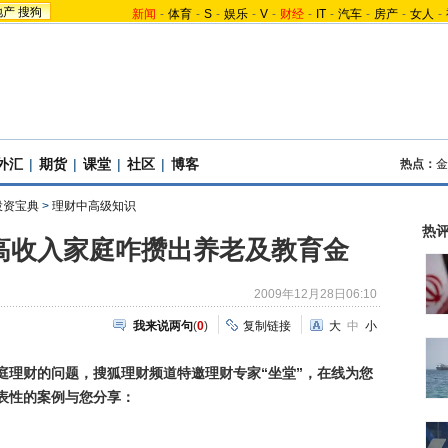
地产
搜狗
新闻
-
体育
-
S
-
娱乐
-
V
-
财经
-
IT
-
汽车
-
房产
-
女人
-
外汇
|
期货
|
课堂
|
社区
|
博客
热点：
金
投资宝典
>
理财中高级知识
热
高收入家庭咋攒出养老及教育金
2009年12月28日06:10
我来说两句
(
0
)
复制链接
大
中
小
庭理财的问题，搜狐理财频道特邀理财专家“坐堂”，在线为您
表性的案例与您分享：