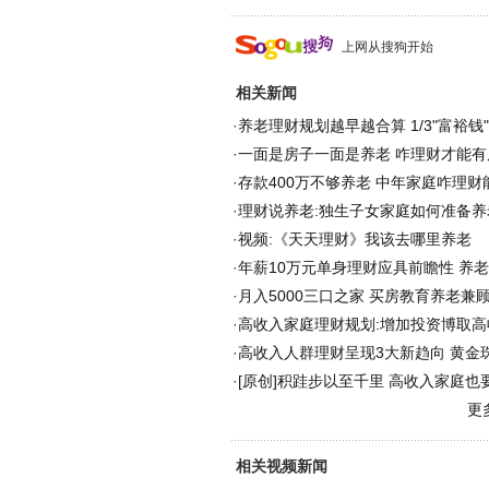
上网从搜狗开始
相关新闻
·
养老理财规划越早越合算 1/3"富裕钱
·
一面是房子一面是养老 咋理财才能有
·
存款400万不够养老 中年家庭咋理财
·
理财说养老:独生子女家庭如何准备养老
·
视频:《天天理财》我该去哪里养老
·
年薪10万元单身理财应具前瞻性 养
·
月入5000三口之家 买房教育养老兼
·
高收入家庭理财规划:增加投资博取高
·
高收入人群理财呈现3大新趋向 黄金
·
[原创]积跬步以至千里 高收入家庭也
更
相关视频新闻