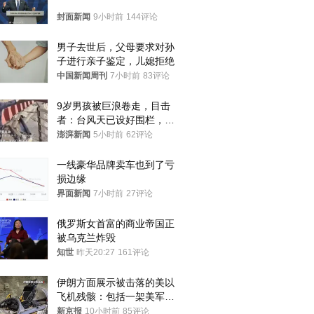
封面新闻
9小时前
144评论
男子去世后，父母要求对孙
子进行亲子鉴定，儿媳拒绝
中国新闻周刊
7小时前
83评论
9岁男孩被巨浪卷走，目击
者：台风天已设好围栏，一
家四口翻入时保安曾喊话劝
澎湃新闻
5小时前
62评论
阻
一线豪华品牌卖车也到了亏
损边缘
界面新闻
7小时前
27评论
俄罗斯女首富的商业帝国正
被乌克兰炸毁
知世
昨天20:27
161评论
伊朗方面展示被击落的美以
飞机残骸：包括一架美军F-
15战斗机残骸以及多架无人
新京报
10小时前
85评论