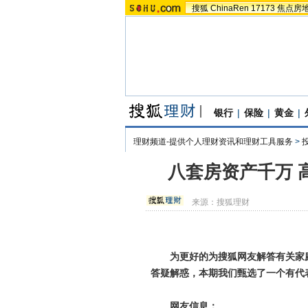
搜狐
ChinaRen
17173
焦点房
银行
|
保险
|
黄金
|
理财频道-提供个人理财资讯和理财工具服务
>
八套房资产千万 
来源：
搜狐理财
为更好的为搜狐网友解答有关家
答疑解惑，本期我们甄选了一个有代
网友信息：