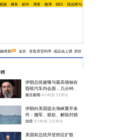
视频
-
播客
-
邮件
-
博客
-
微博
-
BBS
-
我说两句
融维权
金价
首套房贷利率
成品油上调
房价
评榜
伊朗总统被曝与最高领袖在
昏暗汽车内会面，几分钟里
只能靠声音交谈难辨真假
极目新闻
4小时前
51评论
伊朗向美国提出海峡重开条
件：撤军、赔款、解除封锁
知世
9小时前
131评论
美国前总统拜登癌症扩散