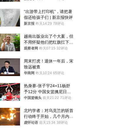
罚300万元
“出游带上打印机”，请把暑
假还给孩子们 | 新京报快评
新京报
昨天14:29
78评论
越南出版业出了个大案，但
不用怀疑他们把红旗扛下去
的决心
观察者网
昨天07:15
32评论
周末打虎！退休一年后，宋
致远被查
华商网
昨天10:24
65评论
热身赛-张子宇24+11杨舒
予12分 中国女篮擒尼日利
亚
中国篮镜头
前天21:22
71评论
北约学者：对乌克兰的斩首
行动终于开始，几个月内乌
将投降
虚怀论语
前天15:34
38评论