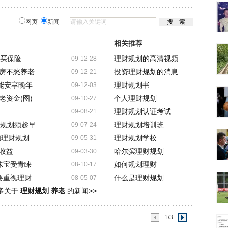
网页
新闻
相关推荐
"买保险
理财规划的高清视频
09-12-28
房不愁养老
投资理财规划的消息
09-12-21
能安享晚年
理财规划书
09-12-03
资金(图)
个人理财规划
09-10-27
理财规划认证考试
09-08-21
老规划须趁早
理财规划培训班
09-07-24
顾理财规划
理财规划学校
09-05-31
收益
哈尔滨理财规划
09-03-30
珠宝受青睐
如何规划理财
08-10-17
要重视理财
什么是理财规划
08-05-07
多关于
理财规划 养老
的新闻>>
1/3