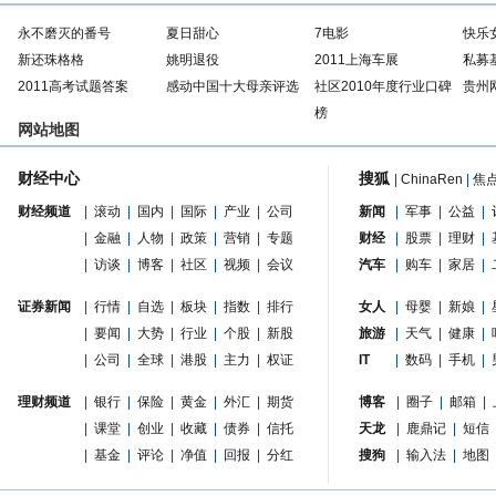
永不磨灭的番号
夏日甜心
7电影
快乐
新还珠格格
姚明退役
2011上海车展
私募
2011高考试题答案
感动中国十大母亲评选
社区2010年度行业口碑
贵州
榜
网站地图
财经中心
搜狐
|
ChinaRen
|
焦
财经频道
|
滚动
|
国内
|
国际
|
产业
|
公司
新闻
|
军事
|
公益
|
|
金融
|
人物
|
政策
|
营销
|
专题
财经
|
股票
|
理财
|
|
访谈
|
博客
|
社区
|
视频
|
会议
汽车
|
购车
|
家居
|
证券新闻
|
行情
|
自选
|
板块
|
指数
|
排行
女人
|
母婴
|
新娘
|
|
要闻
|
大势
|
行业
|
个股
|
新股
旅游
|
天气
|
健康
|
|
公司
|
全球
|
港股
|
主力
|
权证
IT
|
数码
|
手机
|
理财频道
|
银行
|
保险
|
黄金
|
外汇
|
期货
博客
|
圈子
|
邮箱
|
|
课堂
|
创业
|
收藏
|
债券
|
信托
天龙
|
鹿鼎记
|
短信
|
基金
|
评论
|
净值
|
回报
|
分红
搜狗
|
输入法
|
地图