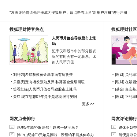
*发表评论前请先注册成为搜狐用户，请点击右上角
“新用户注册”
进行注册！
搜狐理财博客热点
搜狐理财社区
人民币升值会导致股市上涨
吗
汇率仅和股市中的部分投资
标的有时会有一定联系。比
如人民币升值……
刘利强
|
希腊获救黄金基本面有所改变
[理财]
负利率
乐嘉庆
|
定向增发强劲反弹 私募基金业绩回暖
[理财]
在最困
笑看红绿
|
人民币升值会导致股市上涨吗
[基金]
嘉实基
关红
|
现在想想07年是不是感觉很可笑啊
[理财]
正利率
更多 >>
网友点击排行
网友评论排行
1
1
跑步5年烧的钱 居然可以买一辆宝马？
退休不妨带
2
2
孙中山纪念币开始兑换啦！没预约不能换你咋办
随便提取公