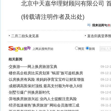
北京中天嘉华理财顾问有限公司 首
(转载请注明作者及出处)
我来说两句
(
0
)
二月二抬头龙见喜
直击归真堂养
上网从搜狗开始
网页
新闻
相关新闻
·
交换游——网上换房旅游宝典
09-12-
·
楼价高企租房比买房划算 "蜗居"族可趁机换房
09-12-
·
以房换房有风险 准妈妈孕育宝宝咋让财富增值
09-12-
·
成都调高医保封顶线 最高支付额为年收入6倍
09-12-
·
别墅引爆广州换房新时代
09-12-
·
异地换房旅游兴起 业内人士提醒注意风险
09-11-
·
经济低迷催热"换房旅游" 网站会员激增三成
09-11-