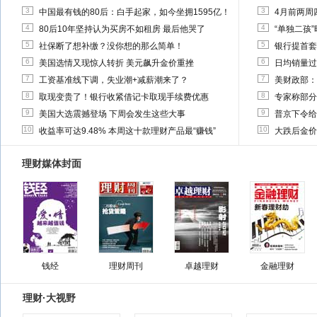
3
3
中国最有钱的80后：白手起家，如今坐拥1595亿！
4月前两周
4
4
80后10年坚持认为买房不如租房 最后他哭了
“单独二孩
5
5
社保断了想补缴？没你想的那么简单！
银行提首套
6
6
美国选情又现惊人转折 美元飙升金价重挫
日均销量过
7
7
工资基准线下调，失业潮+减薪潮来了？
美财政部：
8
8
取现变贵了！银行收紧借记卡取现手续费优惠
专家称部分
9
9
美国大选震撼登场 下周会发生这些大事
普京下令给
10
10
收益率可达9.48% 本周这十款理财产品最“赚钱”
大跌后金价
理财媒体封面
钱经
理财周刊
卓越理财
金融理财
理财·大视野