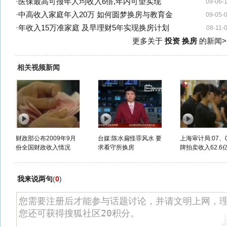
·
医保最高可报年人均收入6倍,年内可望实现
09-06-
·
中高收入家庭年入20万 如何圆梦换房与教育金
09-05-
·
年收入15万准家庭 及早理财5年实现换房计划
08-11-
更多关于
投资 换房
的新闻>
相关视频新闻
财政部公布2009年9月
台媒:陈水扁怪罪风水 要
上海审计局:07、
份全国财政收入情况
求看守所换房
牌拍卖收入62.6
我来说两句
(
0
)