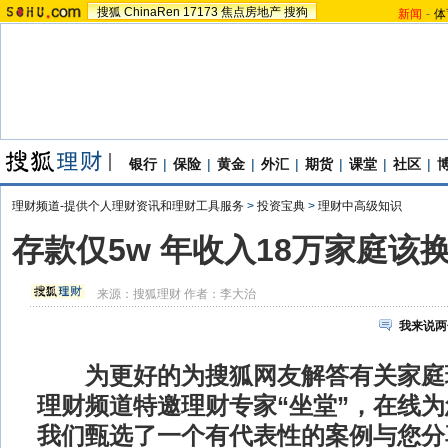
搜狐
ChinaRen
17173
焦点房地产
搜狗
新闻
-
体
银行
|
保险
|
黄金
|
外汇
|
期货
|
课堂
|
社区
|
理财频道-提供个人理财资讯和理财工具服务
>
投资宝典
>
理财中高级知识
存款仅5w 年收入18万家庭该
来源：
搜狐理财
作者：李大治
我来说两
为更好的为搜狐网友解答有关家庭
理财频道特邀理财专家“坐堂”，在线
我们甄选了一个有代表性的案例与您分