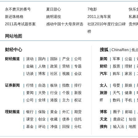
永不磨灭的番号
夏日甜心
7电影
快乐
新还珠格格
姚明退役
2011上海车展
私募
2011高考试题答案
感动中国十大母亲评选
社区2010年度行业口碑
贵州
榜
网站地图
财经中心
搜狐
|
ChinaRen
|
焦
财经频道
|
滚动
|
国内
|
国际
|
产业
|
公司
新闻
|
军事
|
公益
|
|
金融
|
人物
|
政策
|
营销
|
专题
财经
|
股票
|
理财
|
|
访谈
|
博客
|
社区
|
视频
|
会议
汽车
|
购车
|
家居
|
证券新闻
|
行情
|
自选
|
板块
|
指数
|
排行
女人
|
母婴
|
新娘
|
|
要闻
|
大势
|
行业
|
个股
|
新股
旅游
|
天气
|
健康
|
|
公司
|
全球
|
港股
|
主力
|
权证
IT
|
数码
|
手机
|
理财频道
|
银行
|
保险
|
黄金
|
外汇
|
期货
博客
|
圈子
|
邮箱
|
|
课堂
|
创业
|
收藏
|
债券
|
信托
天龙
|
鹿鼎记
|
短信
|
基金
|
评论
|
净值
|
回报
|
分红
搜狗
|
输入法
|
地图