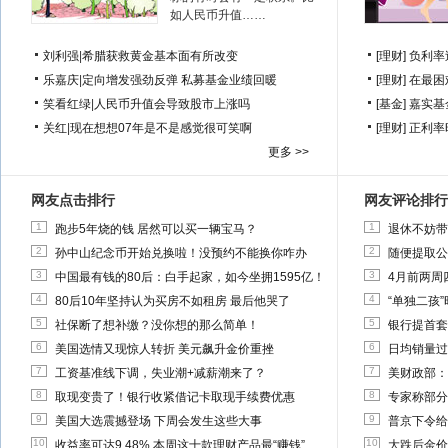
如人民币升值……
刘利强
|
希腊获救黄金基本面有所改变
[理财]
负利率
乐嘉庆
|
定向增发强劲反弹 私募基金业绩回暖
[理财]
在最困
笑看红绿
|
人民币升值会导致股市上涨吗
[基金]
嘉实基
关红
|
现在想想07年是不是感觉很可笑啊
[理财]
正利率
更多 >>
网友点击排行
网友评论排行
1
1
跑步5年烧的钱 居然可以买一辆宝马？
退休不妨带
2
2
孙中山纪念币开始兑换啦！没预约不能换你咋办
随便提取公
3
3
中国最有钱的80后：白手起家，如今坐拥1595亿！
4月前两周
4
4
80后10年坚持认为买房不如租房 最后他哭了
“单独二孩
5
5
社保断了想补缴？没你想的那么简单！
银行提首套
6
6
美国选情又现惊人转折 美元飙升金价重挫
日均销量过
7
7
工资基准线下调，失业潮+减薪潮来了？
美财政部：
8
8
取现变贵了！银行收紧借记卡取现手续费优惠
专家称部分
9
9
美国大选震撼登场 下周会发生这些大事
普京下令给
10
10
收益率可达9.48% 本周这十款理财产品最“赚钱”
大跌后金价