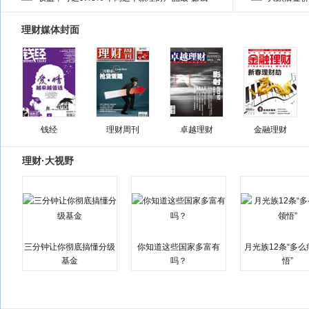
理财媒体封面
钱经
理财周刊
卓越理财
金融理财
理财·大视野
三分钟让你彻底搞懂分级
你知道这些国家多富有
月光族12条“多
基金
吗？
悟”