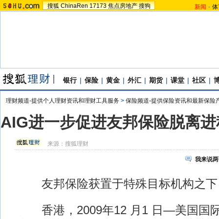
搜狐
ChinaRen
17173
焦点房地产
搜狗
新闻
-
体
银行
|
保险
|
黄金
|
外汇
|
期货
|
课堂
|
社区
|
理财频道-提供个人理财资讯和理财工具服务
>
保险频道-提供保险资讯和最新保险
AIG进一步促进友邦保险脱离进
来源：
搜狐理财
我来说两
友邦保险获置于特殊目标机构之下
香港，2009年12 月1 日—美国国