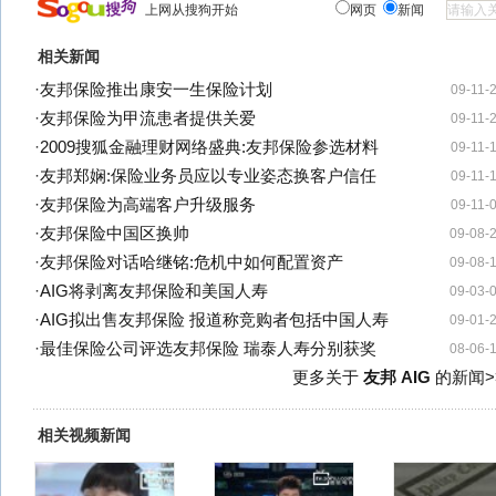
上网从搜狗开始
网页
新闻
相关新闻
·
友邦保险推出康安一生保险计划
09-11-
·
友邦保险为甲流患者提供关爱
09-11-
·
2009搜狐金融理财网络盛典:友邦保险参选材料
09-11-
·
友邦郑娴:保险业务员应以专业姿态换客户信任
09-11-
·
友邦保险为高端客户升级服务
09-11-
·
友邦保险中国区换帅
09-08-
·
友邦保险对话哈继铭:危机中如何配置资产
09-08-
·
AIG将剥离友邦保险和美国人寿
09-03-
·
AIG拟出售友邦保险 报道称竞购者包括中国人寿
09-01-
·
最佳保险公司评选友邦保险 瑞泰人寿分别获奖
08-06-
更多关于
友邦 AIG
的新闻>
相关视频新闻