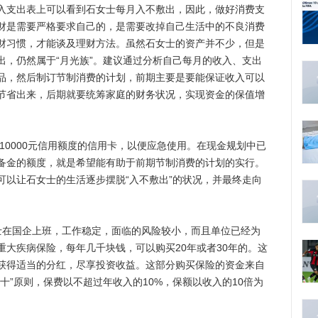
入支出表上可以看到石女士每月入不敷出，因此，做好消费支
财是需要严格要求自己的，是需要改掉自己生活中的不良消费
财习惯，才能谈及理财方法。虽然石女士的资产并不少，但是
出，仍然属于“月光族”。建议通过分析自己每月的收入、支出
品，然后制订节制消费的计划，前期主要是要能保证收入可以
节省出来，后期就要统筹家庭的财务状况，实现资金的保值增
0000元信用额度的信用卡，以便应急使用。在现金规划中已
备金的额度，就是希望能有助于前期节制消费的计划的实行。
可以让石女士的生活逐步摆脱“入不敷出”的状况，并最终走向
在国企上班，工作稳定，面临的风险较小，而且单位已经为
大疾病保险，每年几千块钱，可以购买20年或者30年的。这
获得适当的分红，尽享投资收益。这部分购买保险的资金来自
十”原则，保费以不超过年收入的10%，保额以收入的10倍为