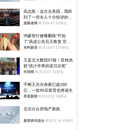
高志凯：这次去美国，我听
到了一些令人十分惊讶的消
息
观察者网
昨天08:47
52评论
鸿蒙智行被曝删除“竹知
了”风波公告后又恢复 官媒
曾力挺：劝华为要大度的，
有料新语
昨天16:07
175评论
你们适不适合？
又是北大数院07级！苏炜杰
获“统计学界的诺贝尔奖”
环球网
昨天14:57
31评论
宇树王兴兴身家已超180
亿，一批90后新贵也将诞生
界面新闻
昨天10:22
59评论
北京出台房地产新政
新闻资讯综合
昨天21:34
43评论