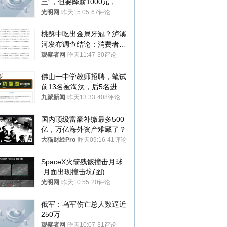
三”，但要降薪1000元，不
接受只能辞职
光明网
昨天15:05
67评论
桃酥中吃出金属牙冠？泸溪
河发布调查结论：消费者已
澄清，所发视频情况不属实
观察者网
昨天11:47
30评论
佛山一中学教师招聘，笔试
前13名被淘汰，后5名进体
检，被疑萝卜岗，官方通
九派新闻
昨天13:33
408评论
报：已叫停
国内顶级富豪补缴最多500
亿，万亿海外资产难藏了？
大猫财经Pro
昨天09:16
41评论
SpaceX火箭残骸撞击月球
 月面出现撞击坑(图)
光明网
昨天10:55
20评论
俄军：乌军伤亡总人数逼近
250万
观察者网
昨天10:07
31评论