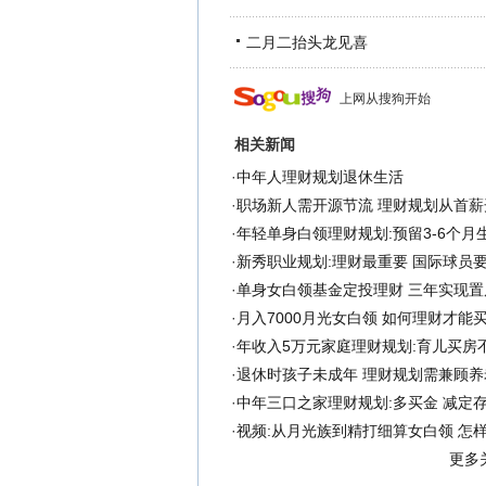
二月二抬头龙见喜
上网从搜狗开始
相关新闻
·
中年人理财规划退休生活
·
职场新人需开源节流 理财规划从首薪
·
年轻单身白领理财规划:预留3-6个月
·
新秀职业规划:理财最重要 国际球员
·
单身女白领基金定投理财 三年实现置
·
月入7000月光女白领 如何理财才能
·
年收入5万元家庭理财规划:育儿买房
·
退休时孩子未成年 理财规划需兼顾养
·
中年三口之家理财规划:多买金 减定存
·
视频:从月光族到精打细算女白领 怎
更多