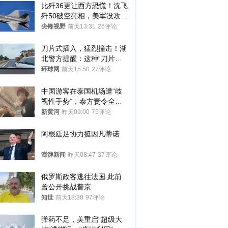
比歼36更让西方恐慌！沈飞
歼50破空亮相，美军没攻克
的技术被拿下
尖锋视野
前天13:31
26评论
刀片式插入，猛烈撞击！湖
北警方提醒：这种“刀片超
车”，太危险了
环球网
前天15:50
27评论
中国游客在泰国机场遭“歧
视性手势”，泰方责令全面
调查，对责任人采取最严厉
新黄河
昨天09:00
75评论
处分
阿根廷足协力挺因凡蒂诺
澎湃新闻
昨天08:47
37评论
俄罗斯政客逃往法国 此前
曾公开挑战普京
知世
前天18:38
97评论
弹药不足，美重启“超级大