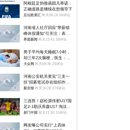
阿根廷足协致函因凡蒂诺：
正确道路是继续在您领导下
足坛欧美汇
昨天08:16
56评论
河南省人社厅回应“带薪错
峰休假通知”引关注：表述
不够准确，待修改后印发
界面新闻
昨天15:41
38评论
男子平均每天睡眠7小时，
却三年2次脑梗，医生：这
样睡觉更伤身
大众网
昨天09:36
25评论
河南公安机关查实“三支一
扶”招募笔试存在组织作弊
犯罪行为
新京报
昨天16:28
279评论
三连胜！赵松源传射U17国
足2-1勒沃库森U17 淘汰赛
将战河床
射门中国
前天21:50
53评论
网友曝公司实行“上四休