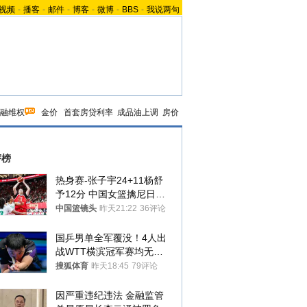
视频
-
播客
-
邮件
-
博客
-
微博
-
BBS
-
我说两句
融维权
金价
首套房贷利率
成品油上调
房价
评榜
热身赛-张子宇24+11杨舒
予12分 中国女篮擒尼日利
亚
中国篮镜头
昨天21:22
36评论
国乒男单全军覆没！4人出
战WTT横滨冠军赛均无缘
八强
搜狐体育
昨天18:45
79评论
因严重违纪违法 金融监管