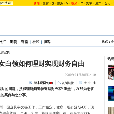
地产
搜狗
新闻
-
体育
-
S
-
娱乐
-
V
-
财经
-
IT
-
汽车
-
房产
-
女人
-
外汇
|
期货
|
课堂
|
社区
|
博客
热点：
金
投资宝典
热
身女白领如何理财实现财务自由
2009年11月30日14:19
我来说两句
(
0
)
复制链接
大
中
小
财的问题，搜狐理财频道特邀理财专家“坐堂”，在线为您答
性的案例与您分享。
一国企从事文秘工作，工作稳定，健康，现有活期4万，现
年内供完贷款，再买一套房，将现有住房出租，租金为6000-