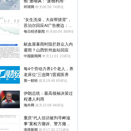
炮”遭嘲讽：“废物利用”
环球网
昨天06:56
74评论
“女生洗澡，大叔帮搓背”，
苏泊尔回应AI广告擦边：视
频全下架，已强化内容管理
每日经济新闻
昨天00:04
38评论
与审核
献血屋暴雨时阻拦群众入内
避雨？山西忻州血站回应
中国新闻网
昨天11:01
23评论
每4个劳动力养1个老人，养
老床位“三连降”|晋观医养
第一财经
前天19:48
65评论
伊朗总统：最高领袖决策过
程遭人利用
海外网
前天15:09
94评论
重庆“代人信访被判寻衅滋
事”案检方撤诉、警方撤
案，两被告人获国赔
澎湃新闻
前天17:33
171评论