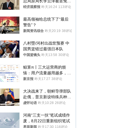
总局原局长李云泽被罢免全
国人大代表
经济观察报
昨天16:24
113评论
最高领袖给总统下了“最后
警告”？
新闻资讯综合
昨天20:19
38评论
八村塁/河村出战世预赛 中
国男篮错过最强日本队
中国篮镜头
昨天13:58
30评论
鲸算π丨三大运营商的烦
恼：用户流量越用越多，收
入却越来越少
新京报
昨天17:27
38评论
大决战来了，朝鲜导弹部队
赴俄，普京新设特殊兵种，
76岁老将扛旗
虚怀论语
昨天10:28
26评论
河南“三支一扶”笔试成绩作
废，8月22日重新组织笔试
界面新闻
昨天17:30
116评论