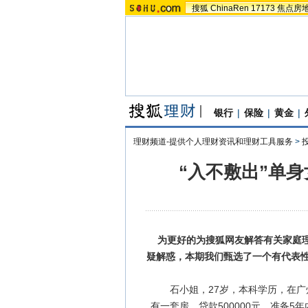
搜狐
ChinaRen
17173
焦点房
银行
|
保险
|
黄金
|
理财频道-提供个人理财资讯和理财工具服务
>
“入不敷出”单
为更好的为搜狐网友解答有关家庭理
疑解惑，本期我们甄选了一个有代表
石小姐，27岁，本科学历，在广州
有一套房，贷款500000元，准备5