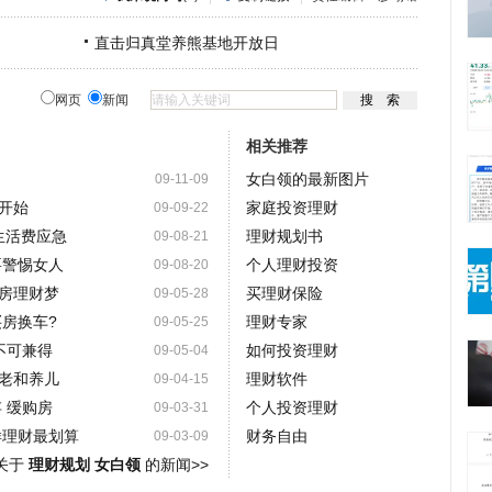
直击归真堂养熊基地开放日
网页
新闻
相关推荐
女白领的最新图片
09-11-09
开始
家庭投资理财
09-09-22
生活费应急
理财规划书
09-08-21
要警惕女人
个人理财投资
09-08-20
房理财梦
买理财保险
09-05-28
买房换车?
理财专家
09-05-25
不可兼得
如何投资理财
09-05-04
老和养儿
理财软件
09-04-15
 缓购房
个人投资理财
09-03-31
样理财最划算
财务自由
09-03-09
关于
理财规划 女白领
的新闻>>