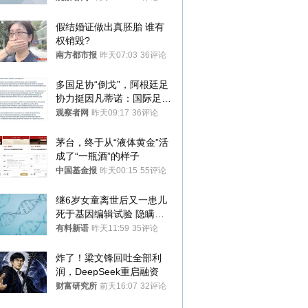
假结婚证做出真胚胎 谁有
权销毁?
南方都市报
昨天07:03
36评论
多国足协“倒戈”，阿根廷足
协力挺因凡蒂诺：国际足联
今后应继续在其领导下前行
观察者网
昨天09:17
36评论
茅台，终于从“液体黄金”活
成了“一瓶酒”的样子
中国基金报
昨天00:15
55评论
继6岁女童离世后又一患儿
死于基因编辑试验 隐瞒一
年才对外披露
有料新语
昨天11:59
35评论
炸了！梁文锋回吐全部利
润，DeepSeek重启融资
财富研究所
前天16:07
32评论