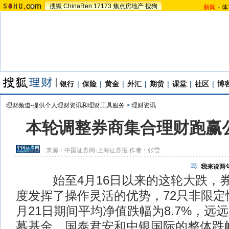
搜狐
ChinaRen
17173
焦点房地产
搜狗
新闻
-
体
银行
|
保险
|
黄金
|
外汇
|
期货
|
课堂
|
社区
|
博
理财频道-提供个人理财资讯和理财工具服务
>
理财资讯
本轮调整券商集合理财跑赢
来源：
中国证券网·上海证券报
作者：张雪
我来说两
始至4月16日以来的这轮大跌，券
度发挥了操作灵活的优势，72只非限定性
月21日期间平均净值跌幅为8.7%，远
募基金。国泰君安和中银国际的整体跌