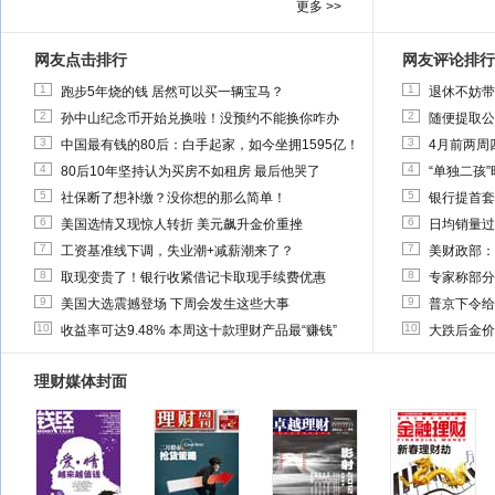
更多 >>
网友点击排行
网友评论排行
1
1
跑步5年烧的钱 居然可以买一辆宝马？
退休不妨带
2
2
孙中山纪念币开始兑换啦！没预约不能换你咋办
随便提取公
3
3
中国最有钱的80后：白手起家，如今坐拥1595亿！
4月前两周
4
4
80后10年坚持认为买房不如租房 最后他哭了
“单独二孩
5
5
社保断了想补缴？没你想的那么简单！
银行提首套
6
6
美国选情又现惊人转折 美元飙升金价重挫
日均销量过
7
7
工资基准线下调，失业潮+减薪潮来了？
美财政部：
8
8
取现变贵了！银行收紧借记卡取现手续费优惠
专家称部分
9
9
美国大选震撼登场 下周会发生这些大事
普京下令给
10
10
收益率可达9.48% 本周这十款理财产品最“赚钱”
大跌后金价
理财媒体封面