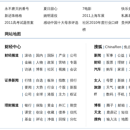
永不磨灭的番号
夏日甜心
7电影
快乐
新还珠格格
姚明退役
2011上海车展
私募
2011高考试题答案
感动中国十大母亲评选
社区2010年度行业口碑
贵州
榜
网站地图
财经中心
搜狐
|
ChinaRen
|
焦
财经频道
|
滚动
|
国内
|
国际
|
产业
|
公司
新闻
|
军事
|
公益
|
|
金融
|
人物
|
政策
|
营销
|
专题
财经
|
股票
|
理财
|
|
访谈
|
博客
|
社区
|
视频
|
会议
汽车
|
购车
|
家居
|
证券新闻
|
行情
|
自选
|
板块
|
指数
|
排行
女人
|
母婴
|
新娘
|
|
要闻
|
大势
|
行业
|
个股
|
新股
旅游
|
天气
|
健康
|
|
公司
|
全球
|
港股
|
主力
|
权证
IT
|
数码
|
手机
|
理财频道
|
银行
|
保险
|
黄金
|
外汇
|
期货
博客
|
圈子
|
邮箱
|
|
课堂
|
创业
|
收藏
|
债券
|
信托
天龙
|
鹿鼎记
|
短信
|
基金
|
评论
|
净值
|
回报
|
分红
搜狗
|
输入法
|
地图