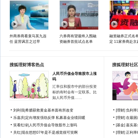
外商券商看衰马英九连
六券商有望最终入围融
融资融券正式名
任 蓝营讽言之过早
资融券首批试点名单
定 11家券商赴京
搜狐理财博客热点
搜狐理财社区
人民币升值会导致股市上涨
吗
汇率仅和股市中的部分投资
标的有时会有一定联系。比
如人民币升值……
刘利强
|
希腊获救黄金基本面有所改变
[理财]
负利率
乐嘉庆
|
定向增发强劲反弹 私募基金业绩回暖
[理财]
在最困
笑看红绿
|
人民币升值会导致股市上涨吗
[基金]
嘉实基
关红
|
现在想想07年是不是感觉很可笑啊
[理财]
正利率