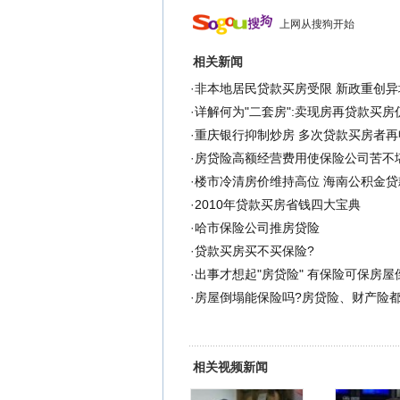
上网从搜狗开始
相关新闻
·
非本地居民贷款买房受限 新政重创异
·
详解何为"二套房":卖现房再贷款买房
·
重庆银行抑制炒房 多次贷款买房者再
·
房贷险高额经营费用使保险公司苦不
·
楼市冷清房价维持高位 海南公积金贷
·
2010年贷款买房省钱四大宝典
·
哈市保险公司推房贷险
·
贷款买房买不买保险?
·
出事才想起"房贷险" 有保险可保房屋
·
房屋倒塌能保险吗?房贷险、财产险
相关视频新闻