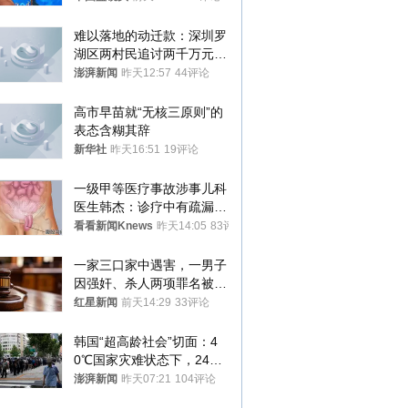
难以落地的动迁款：深圳罗
湖区两村民追讨两千万元动
迁款八年未果
澎湃新闻
昨天12:57
44评论
高市早苗就“无核三原则”的
表态含糊其辞
新华社
昨天16:51
19评论
一级甲等医疗事故涉事儿科
医生韩杰：诊疗中有疏漏，
我认错，但不能认罪
看看新闻Knews
昨天14:05
83评论
一家三口家中遇害，一男子
因强奸、杀人两项罪名被判
死缓 最高检介入后改判无
红星新闻
前天14:29
33评论
罪
韩国“超高龄社会”切面：4
0℃国家灾难状态下，2400
名首尔老人还在巷子里收废
澎湃新闻
昨天07:21
104评论
纸