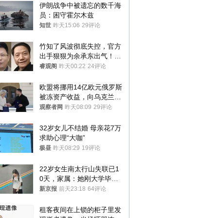
伊朗战争中被遗忘的数千海
员：困守霍尔木兹
知世
昨天15:06
29评论
竹知了风波彻底失控，官方
出手狠狠为余承东出气！雷
军果然没说错
睿观阁
昨天00:22
24评论
欧盟将挪用14亿欧元俄罗斯
被冻资产收益，向乌克兰提
供援助
观察者网
昨天08:09
29评论
32岁女儿不结婚 母亲花7万
求助心理“大咖”
极昼
昨天08:29
19评论
22岁女生南太行山失联已1
0天，家属：她刚大学毕业
想到山里旅行
新京报
前天23:18
64评论
租客夜间在上锁的柜子里发