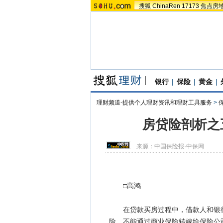
搜狐
ChinaRen
17173
焦点房
银行
|
保险
|
黄金
|
理财频道-提供个人理财资讯和理财工具服务
>
房贷险剖析之
来源：
中国保险报·中保网
□高鸿
在贷款买房过程中，借款人和银行
险，不能通过商业保险转嫁给保险公