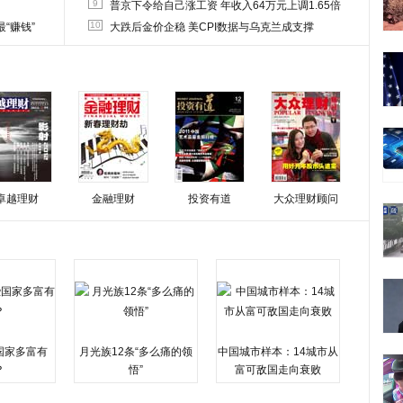
9
普京下令给自己涨工资 年收入64万元上调1.65倍
10
“赚钱”
大跌后金价企稳 美CPI数据与乌克兰成支撑
卓越理财
金融理财
投资有道
大众理财顾问
国家多富有
月光族12条“多么痛的领
中国城市样本：14城市从
？
悟”
富可敌国走向衰败