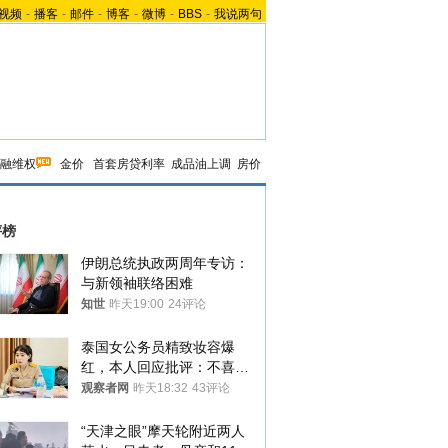
视频
-
播客
-
邮件
-
博客
-
微博
-
BBS
-
我说两句
融维权
金价
首套房贷利率
成品油上调
房价
评榜
伊朗总统执政两周年专访：
与新领袖联络困难
知世
昨天19:00
24评论
泰国女公务员精致妆容爆
红，本人回应批评：不喜欢
就别看
观察者网
昨天18:32
43评论
“天津之眼”摩天轮附近两人