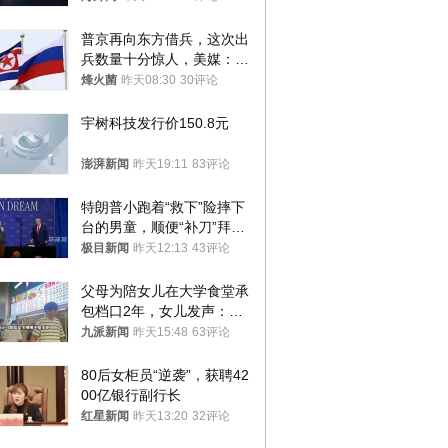
普京再向东方借兵，这次出
兵数量十分惊人，美媒：俄
朝要动真格？
烽火菌
昨天08:30
30评论
宇树科技发行价150.8元
澎湃新闻
昨天19:11
83评论
特朗普小跑着“救下”险摔下
台的男童，顺便“补刀”拜
登：“我可不想他像拜登一
极目新闻
昨天12:13
43评论
样摔下来”
父母为陪女儿在大学食堂承
包档口2年，女儿发声：初
衷是为了陪伴，毕业后将不
九派新闻
昨天15:48
63评论
再营业
80后女柜员“逆袭”，获聘42
00亿银行副行长
红星新闻
昨天13:20
32评论