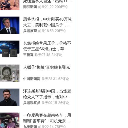
死缓当事人自述：出狱11年
间始终刻意躲避被害人家属
澎湃新闻
前天21:22
200评论
恩将仇报，中方刚买48万吨
大豆，美制裁中国瓜子，布
林肯措辞变了
兵器展望
前天16:58
20评论
长鑫拒绝苹果压价，价格不
低于三星SK海力士，苹果
失去了议价权
王新喜
昨天07:48
24评论
人贩子“梅姨”真实姓名曝光
中国新闻网
前天23:31
62评论
泽连斯基谈到中国，当场就
给众人下了指示，他对中国
和中乌关系，显然又有了新
兵器观察员
前天09:15
36评论
的想法
一印度乘客在越南搭车，用
谢谢“当车费”，司机无奈发
笑；印度网友：不代表印度
九派新闻
前天22:14
75评论