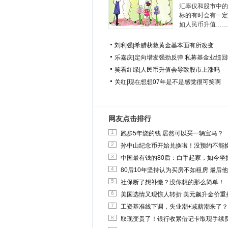
汇率仅和股市中的
标的有时会有一定
如人民币升值……
刘利强
|
希腊获救黄金基本面有所改变
乐嘉庆
|
定向增发强劲反弹 私募基金业绩回
笑看红绿
|
人民币升值会导致股市上涨吗
关红
|
现在想想07年是不是感觉很可笑啊
网友点击排行
1
跑步5年烧的钱 居然可以买一辆宝马？
2
孙中山纪念币开始兑换啦！没预约不能
3
中国最有钱的80后：白手起家，如今坐拥
4
80后10年坚持认为买房不如租房 最后
5
社保断了想补缴？没你想的那么简单！
6
美国选情又现惊人转折 美元飙升金价重
7
工资基准线下调，失业潮+减薪潮来了？
8
取现变贵了！银行收紧借记卡取现手续