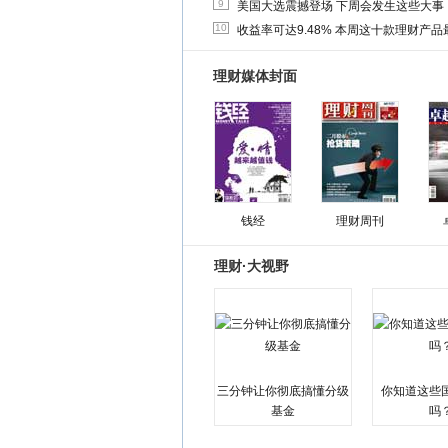
9
美国大选震撼登场 下周会发生这些大事
10
收益率可达9.48% 本周这十款理财产品最
理财媒体封面
钱经
理财周刊
理财·大视野
三分钟让你彻底搞懂分级
你知道这些
基金
吗