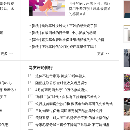
部分投资
同样的病，患者不同，治疗
联系。比
费用千差万别！就拿最普通
的感冒来讲……
[理财]
负利率过没过去！百姓的感受说了算
暖
[理财]
在最困难的日子里--小小蚁族的感慨
[基金]
嘉实基金管理社保业绩糟糕或为自己抬轿
[理财]
正利率时代我们的资产就增值了吗？
更多 >>
更多 >>
网友评论排行
1
退休不妨带带孙 解放80后年轻人
2
换你咋办
随便提取公积金对低收入者是误伤
3
1595亿！
4月前两周四大行1.9万亿存款流失
4
他哭了
“单独二孩”时代：自从有了娃咱都不差钱？
5
银行提首套房贷款门槛 购房者加利率可优先拿到钱
6
挫
日均销量过亿元 网民捧定制产品热卖过银行
7
美财政部：对人民币跌势表示不安 仍被大幅低估
8
费优惠
专家称部分城市房价下降是正常现象 不可能崩盘