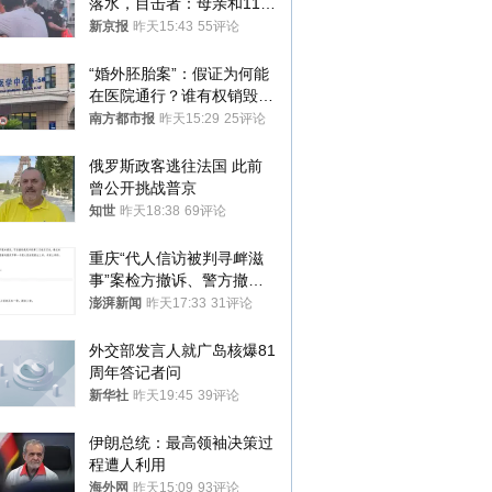
落水，目击者：母亲和11岁
儿子先后被打捞上岸
新京报
昨天15:43
55评论
“婚外胚胎案”：假证为何能
在医院通行？谁有权销毁胚
胎？
南方都市报
昨天15:29
25评论
俄罗斯政客逃往法国 此前
曾公开挑战普京
知世
昨天18:38
69评论
重庆“代人信访被判寻衅滋
事”案检方撤诉、警方撤
案，两被告人获国赔
澎湃新闻
昨天17:33
31评论
外交部发言人就广岛核爆81
周年答记者问
新华社
昨天19:45
39评论
伊朗总统：最高领袖决策过
程遭人利用
海外网
昨天15:09
93评论