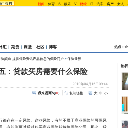
地产
搜狗
新闻
-
体育
-
S
-
娱乐
-
V
-
财经
-
IT
-
汽车
-
房产
-
女人
-
外汇
|
期货
|
课堂
|
社区
|
博客
热点：
金
保险频道-提供保险资讯产品信息的保险门户
>
保险业界
热
五：贷款买房需要什么保险
2010年04月16日09:44
我来说两句
(
0
)
复制链接
大
中
小
都存在一定风险。这些风险，有的不属于商业保险的可保风
司，有的则可以通过购买商业保险转嫁给保险公司。那么，贷