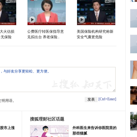
大火估损
公费医疗转医保指导意
美国保险机构研究称新
多无保险
见拟出台 养老保险..
安全气囊更危险
[Ctrl+Enter]
文明用语。
搜狐理财社区话题
股市上涨
外科医生来告诉你医院里的
那些猫腻