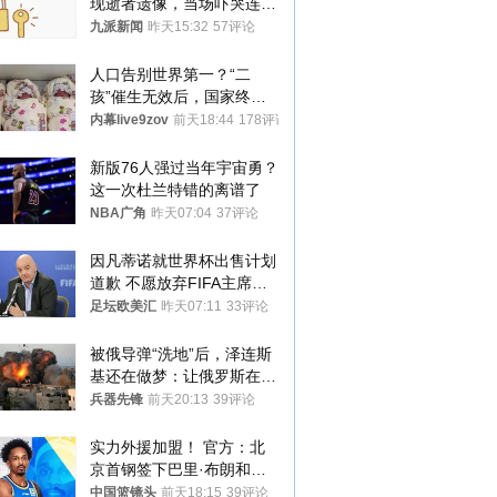
现逝者遗像，当场吓哭连夜
搬离，房东退还押金
九派新闻
昨天15:32
57评论
人口告别世界第一？“二
孩”催生无效后，国家终于
向住房出手了！
内幕live9zov
前天18:44
178评论
新版76人强过当年宇宙勇？
这一次杜兰特错的离谱了
NBA广角
昨天07:04
37评论
因凡蒂诺就世界杯出售计划
道歉 不愿放弃FIFA主席职
位
足坛欧美汇
昨天07:11
33评论
被俄导弹“洗地”后，泽连斯
基还在做梦：让俄罗斯在冬
季前求和？
兵器先锋
前天20:13
39评论
实力外援加盟！ 官方：北
京首钢签下巴里·布朗和桑
普森
中国篮镜头
前天18:15
39评论