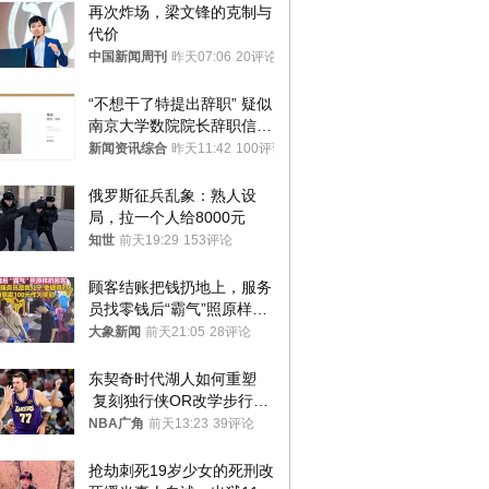
再次炸场，梁文锋的克制与
代价
中国新闻周刊
昨天07:06
20评论
“不想干了特提出辞职” 疑似
南京大学数院院长辞职信流
传 院方回应
新闻资讯综合
昨天11:42
100评论
俄罗斯征兵乱象：熟人设
局，拉一个人给8000元
知世
前天19:29
153评论
顾客结账把钱扔地上，服务
员找零钱后“霸气”照原样扔
回去
大象新闻
前天21:05
28评论
东契奇时代湖人如何重塑
 复刻独行侠OR改学步行
者？
NBA广角
前天13:23
39评论
抢劫刺死19岁少女的死刑改