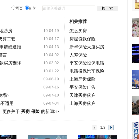
网页
新闻
相关推荐
地炒房
怎么买房
10-04-19
仍算二套
房屋贷款保险
10-04-17
申请或遭拒
新华保险大厦买房
10-04-13
堪言
人寿保险
10-04-02
款买房骤降
平安保险投保电话
10-03-02
电话投保汽车保险
10-01-22
上海牙齿保险
09-08-19
平安保险广告
09-07-16
倒塌?
天津买房落户
09-07-10
都不适用
上海买房落户
09-07-04
更多关于
买房 保险
的新闻>>
1/3