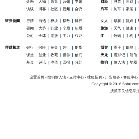
|
金融
|
人物
|
政策
|
营销
|
专题
财经
|
股票
|
理财
|
|
访谈
|
博客
|
社区
|
视频
|
会议
汽车
|
购车
|
家居
|
证券新闻
|
行情
|
自选
|
板块
|
指数
|
排行
女人
|
母婴
|
新娘
|
|
要闻
|
大势
|
行业
|
个股
|
新股
旅游
|
天气
|
健康
|
|
公司
|
全球
|
港股
|
主力
|
权证
IT
|
数码
|
手机
|
理财频道
|
银行
|
保险
|
黄金
|
外汇
|
期货
博客
|
圈子
|
邮箱
|
|
课堂
|
创业
|
收藏
|
债券
|
信托
天龙
|
鹿鼎记
|
短信
|
基金
|
评论
|
净值
|
回报
|
分红
搜狗
|
输入法
|
地图
设置首页
-
搜狗输入法
-
支付中心
-
搜狐招聘
-
广告服务
-
客服中心
Copyright
©
2018 Sohu.com 
搜狐不良信息举