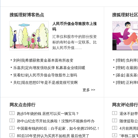
搜狐理财博客热点
搜狐理财社区
人民币升值会导致股市上涨
吗
汇率仅和股市中的部分投资
标的有时会有一定联系。比
如人民币升值……
刘利强
|
希腊获救黄金基本面有所改变
[理财]
负利率
乐嘉庆
|
定向增发强劲反弹 私募基金业绩回暖
[理财]
在最困
笑看红绿
|
人民币升值会导致股市上涨吗
[基金]
嘉实基
关红
|
现在想想07年是不是感觉很可笑啊
[理财]
正利率
更多 >>
网友点击排行
网友评论排行
1
1
跑步5年烧的钱 居然可以买一辆宝马？
退休不妨带
2
2
孙中山纪念币开始兑换啦！没预约不能换你咋办
随便提取公
3
3
中国最有钱的80后：白手起家，如今坐拥1595亿！
4月前两周
4
4
80后10年坚持认为买房不如租房 最后他哭了
“单独二孩