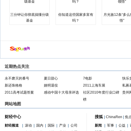
三分钟让你彻底搞懂分级
你知道这些国家多富有
月光族12条“多
基金
吗？
悟”
近期热点关注
永不磨灭的番号
夏日甜心
7电影
快乐
新还珠格格
姚明退役
2011上海车展
私募
2011高考试题答案
感动中国十大母亲评选
社区2010年度行业口碑
贵州
榜
网站地图
财经中心
搜狐
|
ChinaRen
|
焦
财经频道
|
滚动
|
国内
|
国际
|
产业
|
公司
新闻
|
军事
|
公益
|