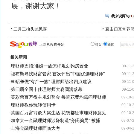
展，谢谢大家！
我来说两句
(
1
)
二月二抬头龙见喜
直击归真堂养
上网从搜狗开始
网页
新闻
相关新闻
·
理财师支招:准婚一族怎样规划购房置业
09-11-
·
福布斯寻找财富管家 首次评出"中国优选理财师"
09-11-
·
80后争做"有产一族" 理财师给出四点建议
09-11-
·
第四届全国十佳理财师大赛圆满落幕
09-11-
·
英彩票百万得主规划奖金 每笔花费均需问理财师
09-10-
·
理财师教你玩转信用卡
09-10-
·
英国百万富翁谈大奖生活 花钱都征求理财师意见
09-10-
·
加拿大一金融理财师涉嫌制造"旁氏骗局" 被捕
09-07-
·
上海金融理财师面临大考
09-04-