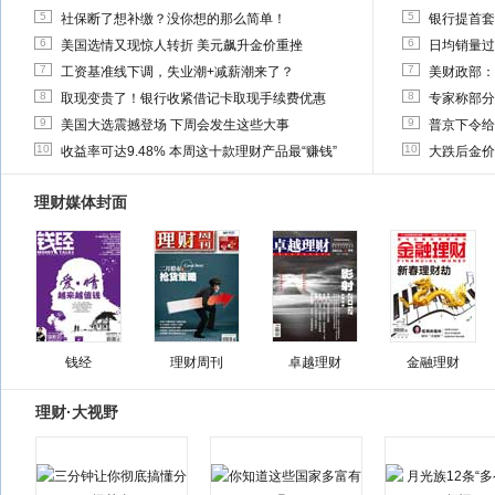
5
5
社保断了想补缴？没你想的那么简单！
银行提首套
6
6
美国选情又现惊人转折 美元飙升金价重挫
日均销量过
7
7
工资基准线下调，失业潮+减薪潮来了？
美财政部：
8
8
取现变贵了！银行收紧借记卡取现手续费优惠
专家称部分
9
9
美国大选震撼登场 下周会发生这些大事
普京下令给
10
10
收益率可达9.48% 本周这十款理财产品最“赚钱”
大跌后金价
理财媒体封面
钱经
理财周刊
卓越理财
金融理财
理财·大视野