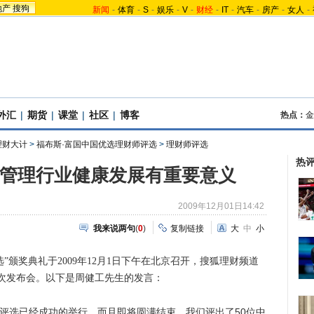
地产
搜狗
新闻
-
体育
-
S
-
娱乐
-
V
-
财经
-
IT
-
汽车
-
房产
-
女人
-
外汇
|
期货
|
课堂
|
社区
|
博客
热点：
金
理财大计
>
福布斯·富国中国优选理财师评选
>
理财师评选
热
富管理行业健康发展有重要意义
2009年12月01日14:42
我来说两句
(
0
)
复制链接
大
中
小
选”颁奖典礼于2009年12月1日下午在北京召开，搜狐理财频道
次发布会。以下是周健工先生的发言：
选已经成功的举行，而且即将圆满结束，我们评出了50位中