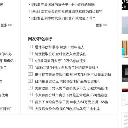
暖
[理财]
在最困难的日子里--小小蚁族的感慨
[基金]
嘉实基金管理社保业绩糟糕或为自己抬轿
[理财]
正利率时代我们的资产就增值了吗？
更多 >>
更多 >>
网友评论排行
1
退休不妨带带孙 解放80后年轻人
2
换你咋办
随便提取公积金对低收入者是误伤
3
1595亿！
4月前两周四大行1.9万亿存款流失
4
他哭了
“单独二孩”时代：自从有了娃咱都不差钱？
5
银行提首套房贷款门槛 购房者加利率可优先拿到钱
6
挫
日均销量过亿元 网民捧定制产品热卖过银行
7
美财政部：对人民币跌势表示不安 仍被大幅低估
8
费优惠
专家称部分城市房价下降是正常现象 不可能崩盘
9
普京下令给自己涨工资 年收入64万元上调1.65倍
10
“赚钱”
大跌后金价企稳 美CPI数据与乌克兰成支撑