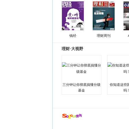
钱经
理财周刊
理财·大视野
三分钟让你彻底搞懂分级
你知道这些
基金
吗