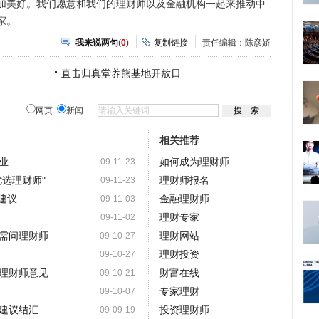
加美好。我们愿意和我们的理财师以及金融机构一起来推动中
家。
我来说两句
(
0
)
复制链接
责任编辑：陈彦娇
直击归真堂养熊基地开放日
网页
新闻
相关推荐
业
如何成为理财师
09-11-23
选理财师"
理财师报名
09-11-23
建议
金融理财师
09-11-03
理财专家
09-11-02
需问理财师
理财网站
09-10-27
理财投资
09-10-27
理财师意见
财富在线
09-10-21
专家理财
09-10-07
建议结汇
投资理财师
09-09-19