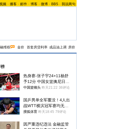
视频
-
播客
-
邮件
-
博客
-
微博
-
BBS
-
我说两句
融维权
金价
首套房贷利率
成品油上调
房价
评榜
热身赛-张子宇24+11杨舒
予12分 中国女篮擒尼日利
亚
中国篮镜头
昨天21:22
36评论
国乒男单全军覆没！4人出
战WTT横滨冠军赛均无缘
八强
搜狐体育
昨天18:45
79评论
因严重违纪违法 金融监管