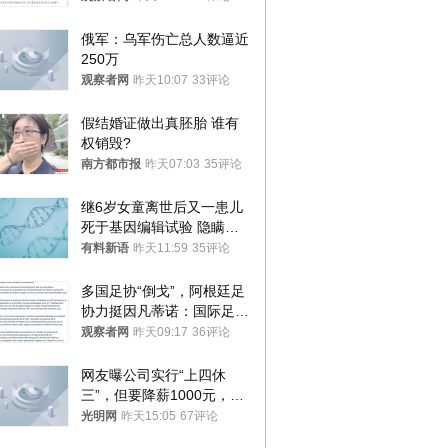
俄军：乌军伤亡总人数逼近
250万
观察者网
昨天10:07
33评论
假结婚证做出真胚胎 谁有
权销毁?
南方都市报
昨天07:03
35评论
继6岁女童离世后又一患儿
死于基因编辑试验 隐瞒一
年才对外披露
有料新语
昨天11:59
35评论
多国足协“倒戈”，阿根廷足
协力挺因凡蒂诺：国际足联
今后应继续在其领导下前行
观察者网
昨天09:17
36评论
网友曝公司实行“上四休
三”，但要降薪1000元，不
接受只能辞职
光明网
昨天15:05
67评论