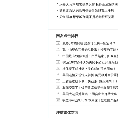
乐嘉庆
|
定向增发强劲反弹 私募基金业绩回
笑看红绿
|
人民币升值会导致股市上涨吗
关红
|
现在想想07年是不是感觉很可笑啊
网友点击排行
1
跑步5年烧的钱 居然可以买一辆宝马？
2
孙中山纪念币开始兑换啦！没预约不能
3
中国最有钱的80后：白手起家，如今坐拥
4
80后10年坚持认为买房不如租房 最后
5
社保断了想补缴？没你想的那么简单！
6
美国选情又现惊人转折 美元飙升金价重
7
工资基准线下调，失业潮+减薪潮来了？
8
取现变贵了！银行收紧借记卡取现手续
9
美国大选震撼登场 下周会发生这些大事
10
收益率可达9.48% 本周这十款理财产品最
理财媒体封面