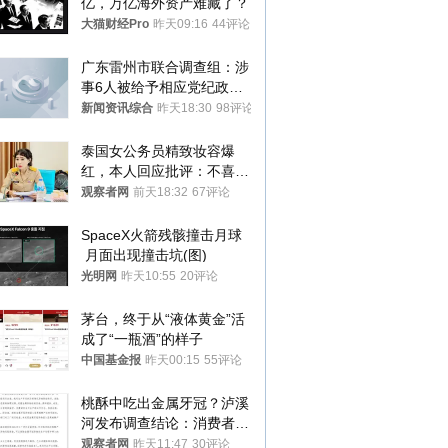
亿，万亿海外资产难藏了？
大猫财经Pro
昨天09:16
44评论
广东雷州市联合调查组：涉
事6人被给予相应党纪政务
处分和组织处理
新闻资讯综合
昨天18:30
98评论
泰国女公务员精致妆容爆
红，本人回应批评：不喜欢
就别看
观察者网
前天18:32
67评论
SpaceX火箭残骸撞击月球
 月面出现撞击坑(图)
光明网
昨天10:55
20评论
茅台，终于从“液体黄金”活
成了“一瓶酒”的样子
中国基金报
昨天00:15
55评论
桃酥中吃出金属牙冠？泸溪
河发布调查结论：消费者已
澄清，所发视频情况不属实
观察者网
昨天11:47
30评论