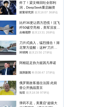
炸了！梁文锋回吐全部利
润，DeepSeek重启融资
财富研究所
前天16:07
36评论
比歼36更让西方恐慌！沈飞
歼50破空亮相，美军没攻克
的技术被拿下
尖锋视野
前天13:31
26评论
刀片式插入，猛烈撞击！湖
北警方提醒：这种“刀片超
车”，太危险了
环球网
前天15:50
27评论
阿根廷足协力挺因凡蒂诺
澎湃新闻
昨天08:47
37评论
俄罗斯政客逃往法国 此前
曾公开挑战普京
知世
前天18:38
97评论
弹药不足，美重启“超级大