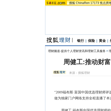
搜狐
ChinaRen
17173
焦点房
银行
|
保险
|
黄金
|
理财频道-提供个人理财资讯和理财工具服务
>
周健工:推动财
来源：
搜狐理财
“2009福布斯·富国中国优选理财师评
做为独家门户网络支持全程直播了本
周健工:福布斯中国优选理财师的评