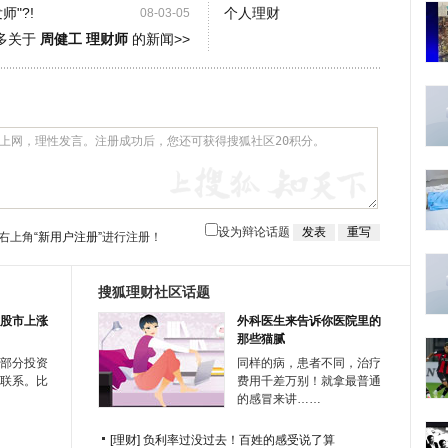
"?!
个人理财
08-03-05
多关于
周健工 理财师
的新闻>>
设为辩论话题
右上角
“新用户注册”
进行注册！
搜狐理财社区话题
股市上涨
外科医生来告诉你医院里的
那些猫腻
部分投资
同样的病，患者不同，治疗
联系。比
费用千差万别！就拿最普通
的感冒来讲……
[理财]
负利率过没过去！百姓的感受说了算