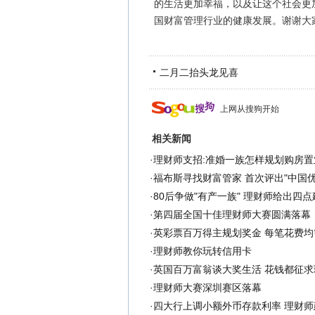
的生活更加幸福，以及让这个社会更
国财富管理行业的健康发展。谢谢大
二月二抬头龙见喜
上网从搜狗开始
相关新闻
·
理财师支招:准婚一族怎样规划购房置
·
福布斯寻找财富管家 首次评出"中国优
·
80后争做"有产一族" 理财师给出四点
·
第四届全国十佳理财师大赛圆满落幕
·
英彩票百万得主规划奖金 每笔花费均
·
理财师教你玩转信用卡
·
英国百万富翁谈大奖生活 花钱都征求
·
理财师大赛深圳赛区落幕
·
四大行上调小额外币存款利率 理财师