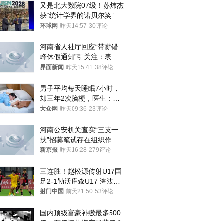
又是北大数院07级！苏炜杰
获“统计学界的诺贝尔奖”
环球网
昨天14:57
30评论
河南省人社厅回应“带薪错
峰休假通知”引关注：表述
不够准确，待修改后印发
界面新闻
昨天15:41
38评论
男子平均每天睡眠7小时，
却三年2次脑梗，医生：这
样睡觉更伤身
大众网
昨天09:36
23评论
河南公安机关查实“三支一
扶”招募笔试存在组织作弊
犯罪行为
新京报
昨天16:28
279评论
三连胜！赵松源传射U17国
足2-1勒沃库森U17 淘汰赛
将战河床
射门中国
前天21:50
53评论
国内顶级富豪补缴最多500