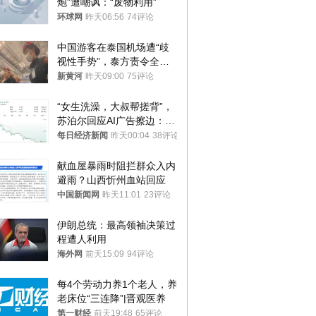
炮”遭嘲讽：“废物利用”
环球网
昨天06:56
74评论
中国游客在泰国机场遭“歧
视性手势”，泰方责令全面
调查，对责任人采取最严厉
新黄河
昨天09:00
75评论
处分
“女生洗澡，大叔帮搓背”，
苏泊尔回应AI广告擦边：视
频全下架，已强化内容管理
每日经济新闻
昨天00:04
38评论
与审核
献血屋暴雨时阻拦群众入内
避雨？山西忻州血站回应
中国新闻网
昨天11:01
23评论
伊朗总统：最高领袖决策过
程遭人利用
海外网
前天15:09
94评论
每4个劳动力养1个老人，养
老床位“三连降”|晋观医养
第一财经
前天19:48
65评论