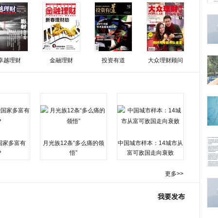
卓越理财
金融理财
投资有道
大众理财顾问
国家多富有
月光族12条“多么痛的领
中国城市样本：14城市从
？
悟”
富可敌国走向衰败
更多>>
我要发布