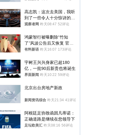
高志凯：这次去美国，我听
到了一些令人十分惊讶的消
息
观察者网
昨天08:47
52评论
鸿蒙智行被曝删除“竹知
了”风波公告后又恢复 官媒
曾力挺：劝华为要大度的，
有料新语
昨天16:07
173评论
你们适不适合？
宇树王兴兴身家已超180
亿，一批90后新贵也将诞生
界面新闻
昨天10:22
59评论
北京出台房地产新政
新闻资讯综合
昨天21:34
41评论
阿根廷足协致函因凡蒂诺：
正确道路是继续在您领导下
足坛欧美汇
昨天08:16
56评论