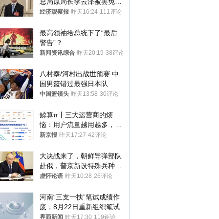
总局原局长李云泽被罢免全
国人大代表
经济观察报
昨天16:24
111评论
最高领袖给总统下了“最后
警告”？
新闻资讯综合
昨天20:19
38评论
八村塁/河村出战世预赛 中
国男篮错过最强日本队
中国篮镜头
昨天13:58
30评论
鲸算π丨三大运营商的烦
恼：用户流量越用越多，收
入却越来越少
新京报
昨天17:27
42评论
大决战来了，朝鲜导弹部队
赴俄，普京新设特殊兵种，
76岁老将扛旗
虚怀论语
昨天10:28
26评论
河南“三支一扶”笔试成绩作
废，8月22日重新组织笔试
界面新闻
昨天17:30
119评论