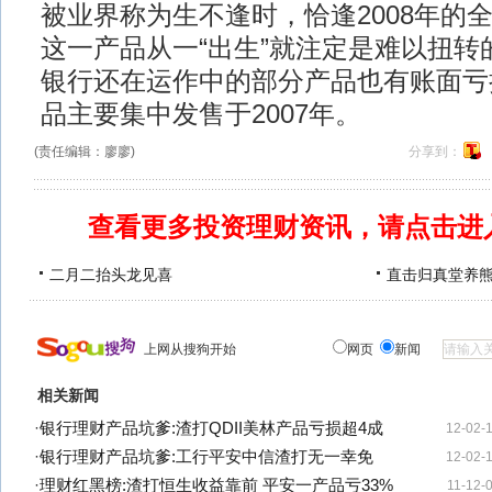
被业界称为生不逢时，恰逢2008年的
这一产品从一“出生”就注定是难以扭转
银行还在运作中的部分产品也有账面亏
品主要集中发售于2007年。
(责任编辑：廖廖)
分享到：
查看更多投资理财资讯，请点击进
二月二抬头龙见喜
直击归真堂养
上网从搜狗开始
网页
新闻
相关新闻
·
银行理财产品坑爹:渣打QDII美林产品亏损超4成
12-02-
·
银行理财产品坑爹:工行平安中信渣打无一幸免
12-02-
·
理财红黑榜:渣打恒生收益靠前 平安一产品亏33%
11-12-