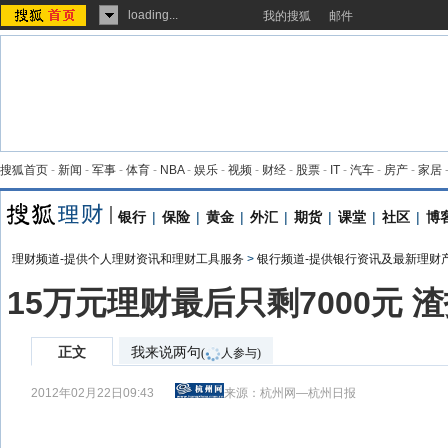
loading...
我的搜狐
邮件
搜狐首页
-
新闻
-
军事
-
体育
-
NBA
-
娱乐
-
视频
-
财经
-
股票
-
IT
-
汽车
-
房产
-
家居
银行
|
保险
|
黄金
|
外汇
|
期货
|
课堂
|
社区
|
博
理财频道-提供个人理财资讯和理财工具服务
>
银行频道-提供银行资讯及最新理财
15万元理财最后只剩7000元 渣
正文
我来说两句
(
人参与)
2012年02月22日09:43
来源：
杭州网—杭州日报