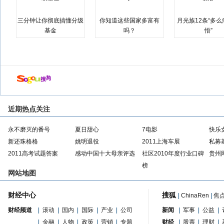
三分钟让你彻底搞懂分级
你知道这些国家多富有
月光族12条“多
基金
吗？
悟”
近期热点关注
永不磨灭的番号
夏日甜心
7电影
快乐
新还珠格格
姚明退役
2011上海车展
私募
2011高考试题答案
感动中国十大母亲评选
社区2010年度行业口碑
贵州
榜
网站地图
财经中心
搜狐
|
ChinaRen
|
焦
财经频道
|
滚动
|
国内
|
国际
|
产业
|
公司
新闻
|
军事
|
公益
|
|
金融
|
人物
|
政策
|
营销
|
专题
财经
|
股票
|
理财
|