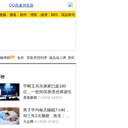
QQ高速浏览器
视频
-
播客
-
邮件
-
博客
-
微博
-
BBS
-
我说两句
融维权
金价
首套房贷利率
成品油上调
房价
评榜
宇树王兴兴身家已超180
亿，一批90后新贵也将诞生
界面新闻
7小时前
58评论
男子平均每天睡眠7小时，
却三年2次脑梗，医生：这
样睡觉更伤身
大众网
8小时前
25评论