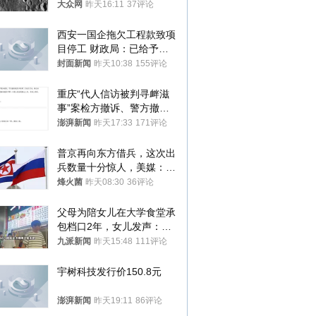
径约30米撞击坑
大众网
昨天16:11
37评论
西安一国企拖欠工程款致项
目停工 财政局：已给予处
分，正督促整改
封面新闻
昨天10:38
155评论
重庆“代人信访被判寻衅滋
事”案检方撤诉、警方撤
案，两被告人获国赔
澎湃新闻
昨天17:33
171评论
普京再向东方借兵，这次出
兵数量十分惊人，美媒：俄
朝要动真格？
烽火菌
昨天08:30
36评论
父母为陪女儿在大学食堂承
包档口2年，女儿发声：初
衷是为了陪伴，毕业后将不
九派新闻
昨天15:48
111评论
再营业
宇树科技发行价150.8元
澎湃新闻
昨天19:11
86评论