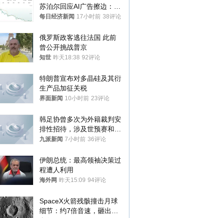
苏泊尔回应AI广告擦边：视
频全下架，已强化内容管理
每日经济新闻
17小时前
38评论
与审核
俄罗斯政客逃往法国 此前
曾公开挑战普京
知世
昨天18:38
92评论
特朗普宣布对多晶硅及其衍
生产品加征关税
界面新闻
10小时前
23评论
韩足协曾多次为外籍裁判安
排性招待，涉及世预赛和奥
预赛，韩足协回应
九派新闻
7小时前
36评论
伊朗总统：最高领袖决策过
程遭人利用
海外网
昨天15:09
94评论
SpaceX火箭残骸撞击月球
细节：约7倍音速，砸出直