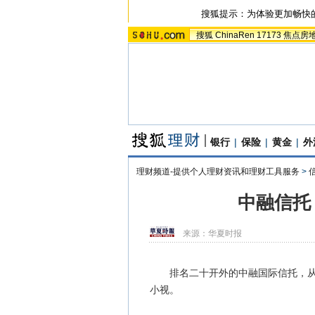
搜狐提示：为体验更加畅快
搜狐
ChinaRen
17173
焦点房
银行
|
保险
|
黄金
|
外
理财频道-提供个人理财资讯和理财工具服务
>
中融信托
来源：
华夏时报
排名二十开外的中融国际信托，从资
小视。