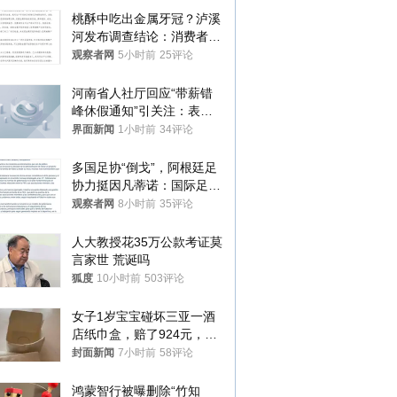
桃酥中吃出金属牙冠？泸溪
河发布调查结论：消费者已
澄清，所发视频情况不属实
观察者网
5小时前
25评论
河南省人社厅回应“带薪错
峰休假通知”引关注：表述
不够准确，待修改后印发
界面新闻
1小时前
34评论
多国足协“倒戈”，阿根廷足
协力挺因凡蒂诺：国际足联
今后应继续在其领导下前行
观察者网
8小时前
35评论
人大教授花35万公款考证莫
言家世 荒诞吗
狐度
10小时前
503评论
女子1岁宝宝碰坏三亚一酒
店纸巾盒，赔了924元，发
帖吐槽后酒店退还一半的
封面新闻
7小时前
58评论
钱，当地市监局回应
鸿蒙智行被曝删除“竹知