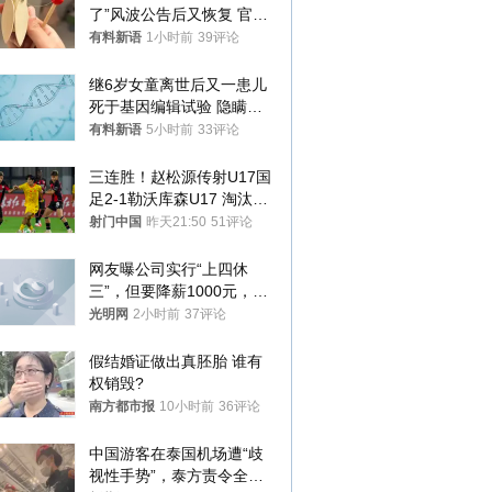
了”风波公告后又恢复 官媒
曾力挺：劝华为要大度的，
有料新语
1小时前
39评论
你们适不适合？
继6岁女童离世后又一患儿
死于基因编辑试验 隐瞒一
年才对外披露
有料新语
5小时前
33评论
三连胜！赵松源传射U17国
足2-1勒沃库森U17 淘汰赛
将战河床
射门中国
昨天21:50
51评论
网友曝公司实行“上四休
三”，但要降薪1000元，不
接受只能辞职
光明网
2小时前
37评论
假结婚证做出真胚胎 谁有
权销毁?
南方都市报
10小时前
36评论
中国游客在泰国机场遭“歧
视性手势”，泰方责令全面