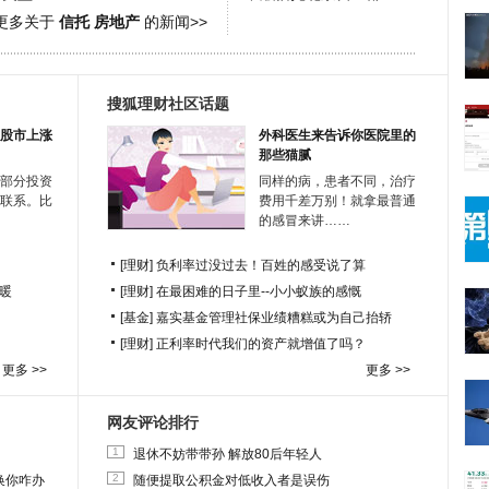
更多关于
信托 房地产
的新闻>>
搜狐理财社区话题
股市上涨
外科医生来告诉你医院里的
那些猫腻
部分投资
同样的病，患者不同，治疗
联系。比
费用千差万别！就拿最普通
的感冒来讲……
[理财]
负利率过没过去！百姓的感受说了算
暖
[理财]
在最困难的日子里--小小蚁族的感慨
[基金]
嘉实基金管理社保业绩糟糕或为自己抬轿
[理财]
正利率时代我们的资产就增值了吗？
更多 >>
更多 >>
网友评论排行
1
退休不妨带带孙 解放80后年轻人
2
换你咋办
随便提取公积金对低收入者是误伤