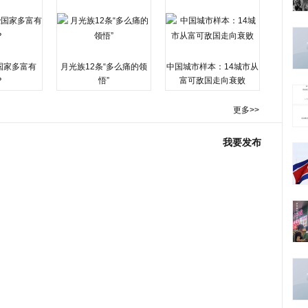
国家多富有
月光族12条“多么痛的领
中国城市样本：14城市从
？
悟”
富可敌国走向衰败
更多>>
我要发布