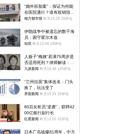
“婚外胚胎案”：假证为何能
在医院通行？谁有权销毁胚
胎？
南方都市报
昨天15:29
28评论
伊朗战争中被遗忘的数千海
员：困守霍尔木兹
知世
昨天15:06
29评论
人贩子“梅姨”若满75周岁是
否适用死刑？律师解读：很
大概率不会被判处死刑
九派新闻
昨天19:48
145评论
“兰州拉面”集体改名：门头
换了，玩法变了
界面新闻
昨天15:33
29评论
80后女柜员“逆袭”，获聘42
00亿银行副行长
红星新闻
昨天13:20
32评论
日本广岛核爆81周年，中方