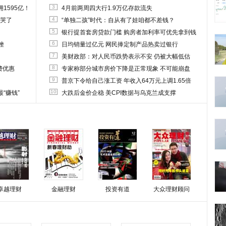
3
1595亿！
4月前两周四大行1.9万亿存款流失
4
他哭了
“单独二孩”时代：自从有了娃咱都不差钱？
5
银行提首套房贷款门槛 购房者加利率可优先拿到钱
6
挫
日均销量过亿元 网民捧定制产品热卖过银行
7
美财政部：对人民币跌势表示不安 仍被大幅低估
8
费优惠
专家称部分城市房价下降是正常现象 不可能崩盘
9
普京下令给自己涨工资 年收入64万元上调1.65倍
10
“赚钱”
大跌后金价企稳 美CPI数据与乌克兰成支撑
卓越理财
金融理财
投资有道
大众理财顾问