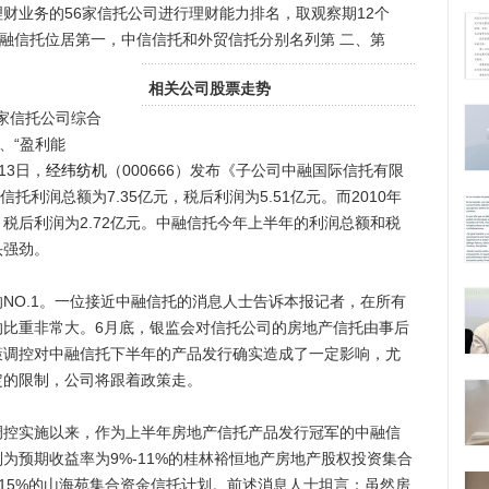
业务的56家信托公司进行理财能力排名，取观察期12个
月，中融信托位居第一，中信信托和外贸信托分别名列第
二、第
相关公司股票走势
家信托公司综合
、“盈利能
13日，
经纬纺机
（000666）发布《子公司中融国际信托有限
信托利润总额为7.35亿元，税后利润为5.51亿元。而2010年
，税后利润为2.72亿元。中融信托今年上半年的利润总额和税
头强劲。
O.1。一位接近中融信托的消息人士告诉本报记者，在所有
的比重非常大。6月底，银监会对信托公司的房地产信托由事后
策调控对中融信托下半年的产品发行确实造成了一定影响，尤
定的限制，公司将跟着政策走。
实施以来，作为上半年房地产信托产品发行冠军的中融信
为预期收益率为9%-11%的桂林裕恒地产房地产股权投资集合
-15%的山海苑集合资金信托计划。前述消息人士坦言：虽然房