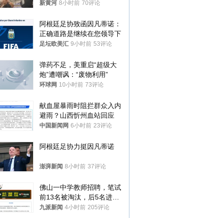
调查，对责任人采取最严厉
新黄河
8小时前
70评论
处分
阿根廷足协致函因凡蒂诺：
正确道路是继续在您领导下
足坛欧美汇
9小时前
53评论
弹药不足，美重启“超级大
炮”遭嘲讽：“废物利用”
环球网
10小时前
73评论
献血屋暴雨时阻拦群众入内
避雨？山西忻州血站回应
中国新闻网
6小时前
23评论
阿根廷足协力挺因凡蒂诺
澎湃新闻
8小时前
37评论
佛山一中学教师招聘，笔试
前13名被淘汰，后5名进体
检，被疑萝卜岗，官方通
九派新闻
4小时前
205评论
报：已叫停