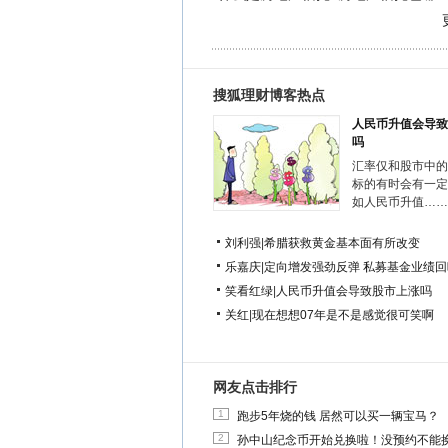
搜狐理财博客热点
人民币升值会导致
吗
汇率仅和股市中的
标的有时会有一定
如人民币升值……
刘利强
|
希腊获救黄金基本面有所改变
乐嘉庆
|
定向增发强劲反弹 私募基金业绩回
笑看红绿
|
人民币升值会导致股市上涨吗
关红
|
现在想想07年是不是感觉很可笑啊
网友点击排行
1
跑步5年烧的钱 居然可以买一辆宝马？
2
孙中山纪念币开始兑换啦！没预约不能