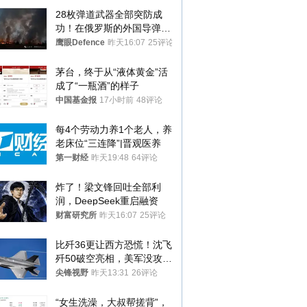
28枚弹道武器全部突防成
功！在俄罗斯的外国导弹发
射车都是合法打击目标
鹰眼Defence
昨天16:07
25评论
茅台，终于从“液体黄金”活
成了“一瓶酒”的样子
中国基金报
17小时前
48评论
每4个劳动力养1个老人，养
老床位“三连降”|晋观医养
第一财经
昨天19:48
64评论
炸了！梁文锋回吐全部利
润，DeepSeek重启融资
财富研究所
昨天16:07
25评论
比歼36更让西方恐慌！沈飞
歼50破空亮相，美军没攻克
的技术被拿下
尖锋视野
昨天13:31
26评论
“女生洗澡，大叔帮搓背”，