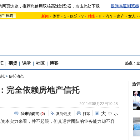
搜狗高速浏览器
的网页浏览，推荐您使用双核高速浏览器，点击此处下载
地产
搜狗
新闻
-
体育
-
S
-
娱乐
-
V
-
财经
-
IT
-
汽车
-
房产
-
女人
-
汇
|
期货
|
课堂
|
社区
|
博客
热点：
金
信托
>
信托动态
热
：完全依赖房地产信托
2011年08月22日10:48
大
中
我来说两句
(
0
)
复制链接
打印
小
本实力来看，并不起眼，但其运营团队的业务能力却不容