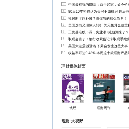
3
中国最有钱的80后：白手起家，如今坐拥
4
80后10年坚持认为买房不如租房 最后
5
社保断了想补缴？没你想的那么简单！
6
美国选情又现惊人转折 美元飙升金价重
7
工资基准线下调，失业潮+减薪潮来了？
8
取现变贵了！银行收紧借记卡取现手续
9
美国大选震撼登场 下周会发生这些大事
10
收益率可达9.48% 本周这十款理财产品最
理财媒体封面
钱经
理财周刊
理财·大视野