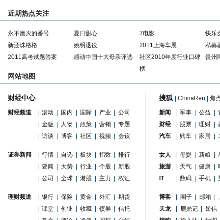
近期热点关注
永不磨灭的番号
夏日甜心
7电影
快乐
新还珠格格
姚明退役
2011上海车展
私募
2011高考试题答案
感动中国十大母亲评选
社区2010年度行业口碑
贵州
榜
网站地图
财经中心
搜狐
|
ChinaRen
|
焦
财经频道
|
滚动
|
国内
|
国际
|
产业
|
公司
新闻
|
军事
|
公益
|
|
金融
|
人物
|
政策
|
营销
|
专题
财经
|
股票
|
理财
|
|
访谈
|
博客
|
社区
|
视频
|
会议
汽车
|
购车
|
家居
|
证券新闻
|
行情
|
自选
|
板块
|
指数
|
排行
女人
|
母婴
|
新娘
|
|
要闻
|
大势
|
行业
|
个股
|
新股
旅游
|
天气
|
健康
|
|
公司
|
全球
|
港股
|
主力
|
权证
IT
|
数码
|
手机
|
理财频道
|
银行
|
保险
|
黄金
|
外汇
|
期货
博客
|
圈子
|
邮箱
|
|
课堂
|
创业
|
收藏
|
债券
|
信托
天龙
|
鹿鼎记
|
短信