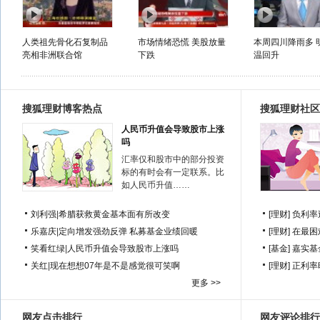
人类祖先骨化石复制品
市场情绪恐慌 美股放量
本周四川降雨多 
亮相非洲联合馆
下跌
温回升
搜狐理财博客热点
搜狐理财社区
人民币升值会导致股市上涨
吗
汇率仅和股市中的部分投资
标的有时会有一定联系。比
如人民币升值……
刘利强
|
希腊获救黄金基本面有所改变
[理财]
负利率
乐嘉庆
|
定向增发强劲反弹 私募基金业绩回暖
[理财]
在最困
笑看红绿
|
人民币升值会导致股市上涨吗
[基金]
嘉实基
关红
|
现在想想07年是不是感觉很可笑啊
[理财]
正利率
更多 >>
网友点击排行
网友评论排行