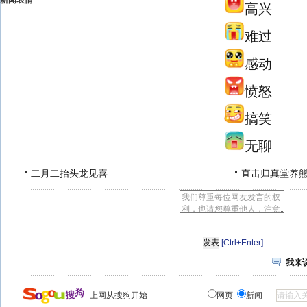
新闻表情
高兴
难过
感动
愤怒
搞笑
无聊
二月二抬头龙见喜
直击归真堂养
[Ctrl+Enter]
我来
上网从搜狗开始
网页
新闻