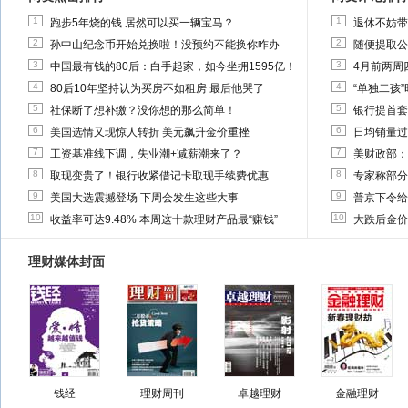
1
1
跑步5年烧的钱 居然可以买一辆宝马？
退休不妨带
2
2
孙中山纪念币开始兑换啦！没预约不能换你咋办
随便提取公
3
3
中国最有钱的80后：白手起家，如今坐拥1595亿！
4月前两周
4
4
80后10年坚持认为买房不如租房 最后他哭了
“单独二孩
5
5
社保断了想补缴？没你想的那么简单！
银行提首套
6
6
美国选情又现惊人转折 美元飙升金价重挫
日均销量过
7
7
工资基准线下调，失业潮+减薪潮来了？
美财政部：
8
8
取现变贵了！银行收紧借记卡取现手续费优惠
专家称部分
9
9
美国大选震撼登场 下周会发生这些大事
普京下令给
10
10
收益率可达9.48% 本周这十款理财产品最“赚钱”
大跌后金价
理财媒体封面
钱经
理财周刊
卓越理财
金融理财