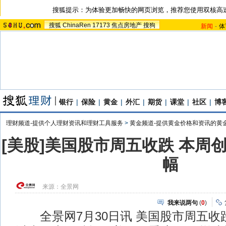
搜狐提示：为体验更加畅快的网页浏览，推荐您使用双核高
搜狐
ChinaRen
17173
焦点房地产
搜狗
新闻
-
体
银行
|
保险
|
黄金
|
外汇
|
期货
|
课堂
|
社区
|
博
理财频道-提供个人理财资讯和理财工具服务
>
黄金频道-提供黄金价格和资讯的黄
[美股]美国股市周五收跌 本周
幅
来源：
全景网
我来说两句
(
0
)
全景网7月30日讯 美国股市周五收