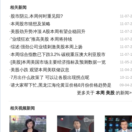
相关新闻
·
股市阴云,本周何时重见阳?
11-07-
·
本周股市猜想及策略
11-07-
·
美股劲升势冲顶 A股本周有望企稳回升
11-07-
·
"业绩狂欢"推高美股 本周将持续
11-07-
·
综述:强劲公司业绩刺激美股本周上扬
11-07-
·
本周综合指数已下跌3.2% 碳税重压澳大利亚股市
11-07-
·
[美股]本周美国市场主要经济指标及预测数据一览
11-05-
·
美股小跌 观望本周美联储议息
11-04-
·
7月出什么政策了 可以让各股出现拐点呢
10-11-
·
请大家帮下忙,黑龙江海伦黄豆价格8月份价格趋势是
09-04-
更多关于
本周 美股
的新闻>
相关视频新闻