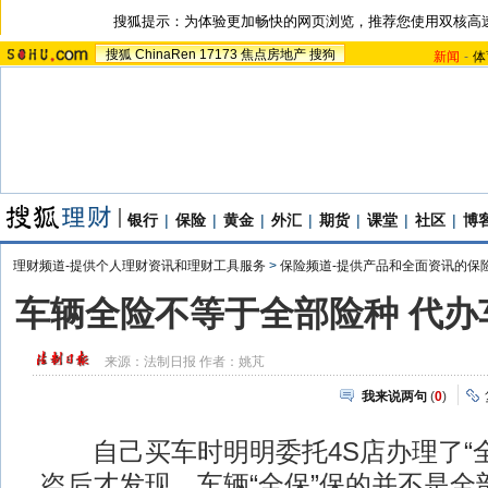
搜狐提示：为体验更加畅快的网页浏览，推荐您使用双核高
搜狐
ChinaRen
17173
焦点房地产
搜狗
新闻
-
体
银行
|
保险
|
黄金
|
外汇
|
期货
|
课堂
|
社区
|
博
理财频道-提供个人理财资讯和理财工具服务
>
保险频道-提供产品和全面资讯的保
车辆全险不等于全部险种 代办
来源：
法制日报
作者：姚芃
我来说两句
(
0
)
自己买车时明明委托4S店办理了“全
盗后才发现，车辆“全保”保的并不是全