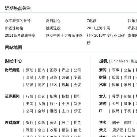
近期热点关注
永不磨灭的番号
夏日甜心
7电影
快乐
新还珠格格
姚明退役
2011上海车展
私募
2011高考试题答案
感动中国十大母亲评选
社区2010年度行业口碑
贵州
榜
网站地图
财经中心
搜狐
|
ChinaRen
|
焦
财经频道
|
滚动
|
国内
|
国际
|
产业
|
公司
新闻
|
军事
|
公益
|
|
金融
|
人物
|
政策
|
营销
|
专题
财经
|
股票
|
理财
|
|
访谈
|
博客
|
社区
|
视频
|
会议
汽车
|
购车
|
家居
|
证券新闻
|
行情
|
自选
|
板块
|
指数
|
排行
女人
|
母婴
|
新娘
|
|
要闻
|
大势
|
行业
|
个股
|
新股
旅游
|
天气
|
健康
|
|
公司
|
全球
|
港股
|
主力
|
权证
IT
|
数码
|
手机
|
理财频道
|
银行
|
保险
|
黄金
|
外汇
|
期货
博客
|
圈子
|
邮箱
|
|
课堂
|
创业
|
收藏
|
债券
|
信托
天龙
|
鹿鼎记
|
短信