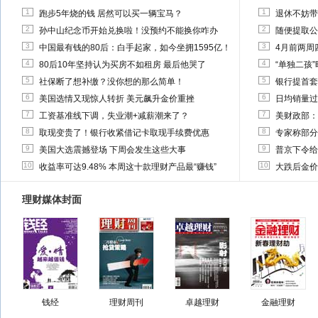
1
1
跑步5年烧的钱 居然可以买一辆宝马？
退休不妨带
2
2
孙中山纪念币开始兑换啦！没预约不能换你咋办
随便提取公
3
3
中国最有钱的80后：白手起家，如今坐拥1595亿！
4月前两周
4
4
80后10年坚持认为买房不如租房 最后他哭了
“单独二孩
5
5
社保断了想补缴？没你想的那么简单！
银行提首套
6
6
美国选情又现惊人转折 美元飙升金价重挫
日均销量过
7
7
工资基准线下调，失业潮+减薪潮来了？
美财政部：
8
8
取现变贵了！银行收紧借记卡取现手续费优惠
专家称部分
9
9
美国大选震撼登场 下周会发生这些大事
普京下令给
10
10
收益率可达9.48% 本周这十款理财产品最“赚钱”
大跌后金价
理财媒体封面
钱经
理财周刊
卓越理财
金融理财