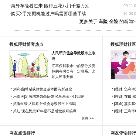
·
海外车险看过来 险种五花八门千差万别
09-11-
·
购买2手挖掘机能过户吗需要哪些手续
10-03-
更多关于
车险 全险
的新闻>
搜狐理财博客热点
搜狐理财社区
人民币升值会导致股市上涨
吗
汇率仅和股市中的部分投资
标的有时会有一定联系。比
如人民币升值……
刘利强
|
希腊获救黄金基本面有所改变
[理财]
负利率
乐嘉庆
|
定向增发强劲反弹 私募基金业绩回暖
[理财]
在最困
笑看红绿
|
人民币升值会导致股市上涨吗
[基金]
嘉实基
关红
|
现在想想07年是不是感觉很可笑啊
[理财]
正利率
更多 >>
网友点击排行
网友评论排行