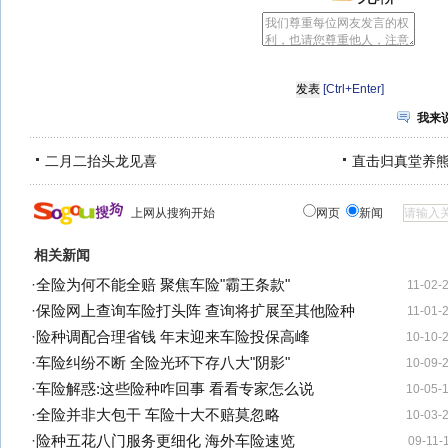
[Ctrl+Enter]
我来
二月二抬头龙见喜
直击归真堂养
上网从搜狗开始
网页
新闻
相关新闻
·
全险为何不能全赔 聚焦车险"霸王条款"
11-02-
·
保险网上查询车险打头阵 查询将扩展至其他险种
11-01-
·
险种调配合理省钱 年末迎来车险投保高峰
10-10-
·
车险纠纷不断 全险光环下存八大"阴影"
10-09-
·
车险解惑:这些险种咋回事 看看专家怎么说
10-05-
·
全险并非大包干 车险十大不赔莫忽略
10-03-
·
险种五花八门服务更细化 海外车险速览
09-11-