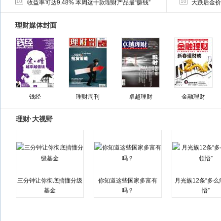
10
10
收益率可达9.48% 本周这十款理财产品最“赚钱”
大跌后金价
理财媒体封面
钱经
理财周刊
卓越理财
金融理财
理财·大视野
三分钟让你彻底搞懂分级
你知道这些国家多富有
月光族12条“多
基金
吗？
悟”