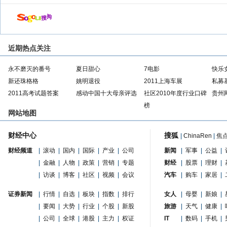
近期热点关注
永不磨灭的番号
夏日甜心
7电影
快乐
新还珠格格
姚明退役
2011上海车展
私募
2011高考试题答案
感动中国十大母亲评选
社区2010年度行业口碑
贵州
榜
网站地图
财经中心
搜狐
|
ChinaRen
|
焦
财经频道
|
滚动
|
国内
|
国际
|
产业
|
公司
新闻
|
军事
|
公益
|
|
金融
|
人物
|
政策
|
营销
|
专题
财经
|
股票
|
理财
|
|
访谈
|
博客
|
社区
|
视频
|
会议
汽车
|
购车
|
家居
|
证券新闻
|
行情
|
自选
|
板块
|
指数
|
排行
女人
|
母婴
|
新娘
|
|
要闻
|
大势
|
行业
|
个股
|
新股
旅游
|
天气
|
健康
|
|
公司
|
全球
|
港股
|
主力
|
权证
IT
|
数码
|
手机
|