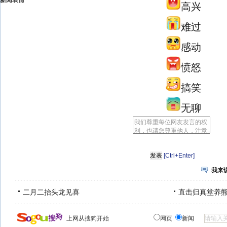
新闻表情
高兴
难过
感动
愤怒
搞笑
无聊
[Ctrl+Enter]
我来
二月二抬头龙见喜
直击归真堂养
上网从搜狗开始
网页
新闻