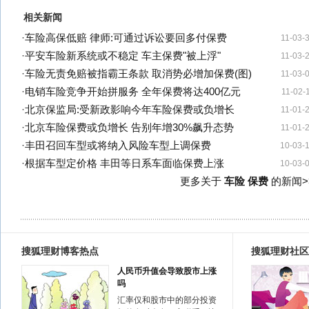
相关新闻
·
车险高保低赔 律师:可通过诉讼要回多付保费
11-03-
·
平安车险新系统或不稳定 车主保费"被上浮"
11-03-
·
车险无责免赔被指霸王条款 取消势必增加保费(图)
11-03-
·
电销车险竞争开始拼服务 全年保费将达400亿元
11-02-
·
北京保监局:受新政影响今年车险保费或负增长
11-01-
·
北京车险保费或负增长 告别年增30%飙升态势
11-01-
·
丰田召回车型或将纳入风险车型上调保费
10-03-
·
根据车型定价格 丰田等日系车面临保费上涨
10-03-
更多关于
车险 保费
的新闻>
搜狐理财博客热点
搜狐理财社区
人民币升值会导致股市上涨
吗
汇率仅和股市中的部分投资