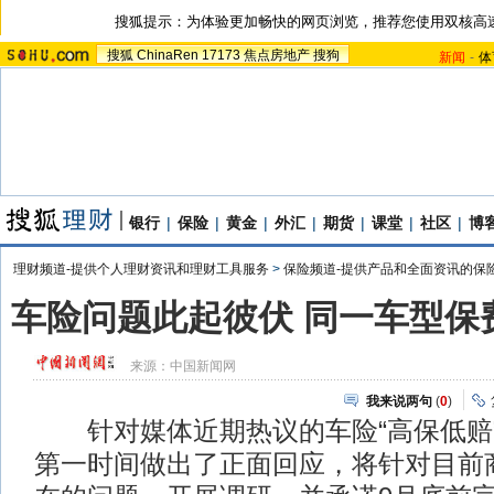
搜狐提示：为体验更加畅快的网页浏览，推荐您使用双核高
搜狐
ChinaRen
17173
焦点房地产
搜狗
新闻
-
体
银行
|
保险
|
黄金
|
外汇
|
期货
|
课堂
|
社区
|
博
理财频道-提供个人理财资讯和理财工具服务
>
保险频道-提供产品和全面资讯的保
车险问题此起彼伏 同一车型保费
来源：
中国新闻网
我来说两句
(
0
)
针对媒体近期热议的车险“高保低赔
第一时间做出了正面回应，将针对目前