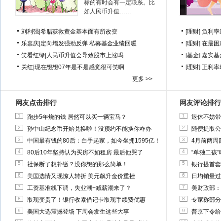
标的有时会有一定联系。比
如人民币升值……
刘利强
|
希腊获救黄金基本面有所改变
[理财]
负利率
乐嘉庆
|
定向增发强劲反弹 私募基金业绩回暖
[理财]
在最困
笑看红绿
|
人民币升值会导致股市上涨吗
[基金]
嘉实基
关红
|
现在想想07年是不是感觉很可笑啊
[理财]
正利率
更多 >>
网友点击排行
网友评论排行
1
1
跑步5年烧的钱 居然可以买一辆宝马？
退休不妨带
2
2
孙中山纪念币开始兑换啦！没预约不能换你咋办
随便提取公
3
3
中国最有钱的80后：白手起家，如今坐拥1595亿！
4月前两周
4
4
80后10年坚持认为买房不如租房 最后他哭了
“单独二孩
5
5
社保断了想补缴？没你想的那么简单！
银行提首套
6
6
美国选情又现惊人转折 美元飙升金价重挫
日均销量过
7
7
工资基准线下调，失业潮+减薪潮来了？
美财政部：
8
8
取现变贵了！银行收紧借记卡取现手续费优惠
专家称部分
9
9
美国大选震撼登场 下周会发生这些大事
普京下令给