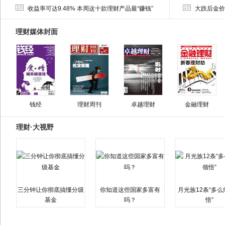
10
10
收益率可达9.48% 本周这十款理财产品最“赚钱”
大跌后金价
理财媒体封面
钱经
理财周刊
卓越理财
金融理财
理财·大视野
三分钟让你彻底搞懂分级
你知道这些国家多富有
月光族12条“多
基金
吗？
悟”