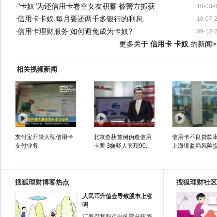
·
"卡奴"为还信用卡卷空女友积蓄 被警方抓获
10-03-
·
信用卡卡奴,每月要还两千多银行的利息
10-07-
·
信用卡理财服务 如何避免成为卡奴?
09-12-
更多关于
信用卡 卡奴
的新闻>
相关视频新闻
支付宝开禁大额信用卡
北京查获首例伪造信用
信用卡不良贷款
支付业务
卡案 3嫌疑人套现90..
上海银监局风险
搜狐理财博客热点
搜狐理财社区
人民币升值会导致股市上涨
吗
汇率仅和股市中的部分投资