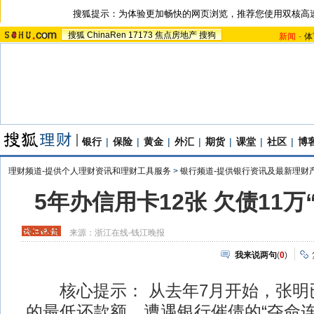
搜狐提示：为体验更加畅快的网页浏览，推荐您使用双核高
搜狐
ChinaRen
17173
焦点房地产
搜狗
新闻
-
体
银行
|
保险
|
黄金
|
外汇
|
期货
|
课堂
|
社区
|
博
理财频道-提供个人理财资讯和理财工具服务
>
银行频道-提供银行资讯及最新理财
5年办信用卡12张 欠债11万
来源：
浙江在线-钱江晚报
我来说两句
(
0
)
核心提示： 从去年7月开始，张明
的最低还款额，遭遇银行催债的“夺命连环