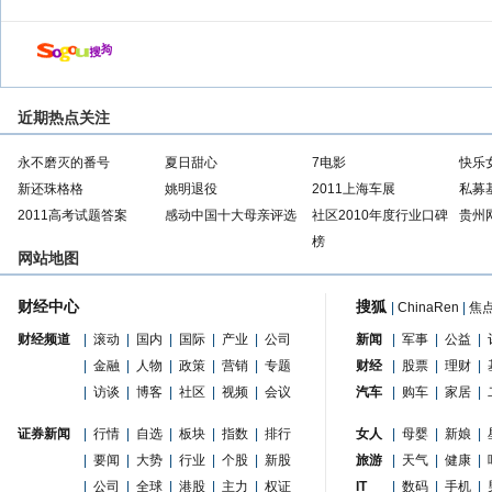
近期热点关注
永不磨灭的番号
夏日甜心
7电影
快乐
新还珠格格
姚明退役
2011上海车展
私募
2011高考试题答案
感动中国十大母亲评选
社区2010年度行业口碑
贵州
榜
网站地图
财经中心
搜狐
|
ChinaRen
|
焦
财经频道
|
滚动
|
国内
|
国际
|
产业
|
公司
新闻
|
军事
|
公益
|
|
金融
|
人物
|
政策
|
营销
|
专题
财经
|
股票
|
理财
|
|
访谈
|
博客
|
社区
|
视频
|
会议
汽车
|
购车
|
家居
|
证券新闻
|
行情
|
自选
|
板块
|
指数
|
排行
女人
|
母婴
|
新娘
|
|
要闻
|
大势
|
行业
|
个股
|
新股
旅游
|
天气
|
健康
|
|
公司
|
全球
|
港股
|
主力
|
权证
IT
|
数码
|
手机
|