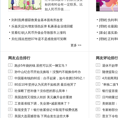
标的有时会有一定联系。比
如人民币升值……
刘利强
|
希腊获救黄金基本面有所改变
[理财]
负利率
乐嘉庆
|
定向增发强劲反弹 私募基金业绩回暖
[理财]
在最困
笑看红绿
|
人民币升值会导致股市上涨吗
[基金]
嘉实基
关红
|
现在想想07年是不是感觉很可笑啊
[理财]
正利率
更多 >>
网友点击排行
网友评论排行
1
1
跑步5年烧的钱 居然可以买一辆宝马？
退休不妨带
2
2
孙中山纪念币开始兑换啦！没预约不能换你咋办
随便提取公
3
3
中国最有钱的80后：白手起家，如今坐拥1595亿！
4月前两周
4
4
80后10年坚持认为买房不如租房 最后他哭了
“单独二孩
5
5
社保断了想补缴？没你想的那么简单！
银行提首套
6
6
美国选情又现惊人转折 美元飙升金价重挫
日均销量过
7
7
工资基准线下调，失业潮+减薪潮来了？
美财政部：
8
8
取现变贵了！银行收紧借记卡取现手续费优惠
专家称部分
9
9
美国大选震撼登场 下周会发生这些大事
普京下令给