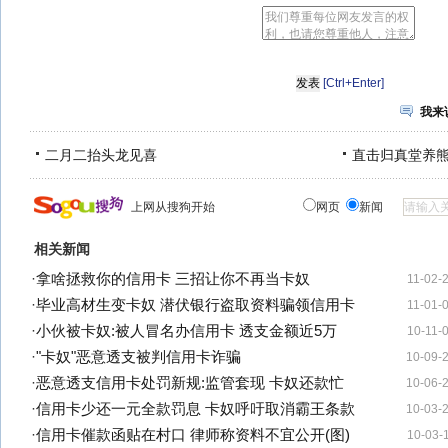
[Ctrl+Enter]
我来
二月二抬头龙见喜
直击归真堂养
上网从搜狗开始
网页
新闻
相关新闻
·
拿啥拯救你的信用卡 三招让你不再当卡奴
11-02-
·
毕业高材生变卡奴 潜伏银行盗取资料骗领信用卡
11-01-
·
小伙被卡奴:被人冒名办信用卡 透支金额近5万
10-11-
·
"卡奴"恶意透支被判信用卡诈骗
10-09-
·
恶意透支信用卡处罚新规:监管套现 卡奴还款忙
10-06-
·
信用卡少还一元全款罚息 卡奴呼吁取消霸王条款
10-03-
·
信用卡催款函贴在村口 律师称资料不宜公开(图)
10-03-