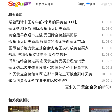
上网从搜狗开始
网页
新闻
相关新闻
·
瑞银预计中国今年前2个月购买黄金200吨
11-03-
·
黄金热潮不断 国际金价逼近历史新高
11-03-
·
黄金股早盘逆市走强 受国际金价新高提振
11-03-
·
金价逼近历史新高 投资者将资金投向黄金市场
11-03-
·
国际金价给力黄金基金赚钱 各国央行成黄金买家
11-03-
·
视频:沪穗金价持续走高 黄金销售旺
11-03-
·
呼和浩特金价走高 市民黄金饰品买卖理性消费
11-02-
·
黄金饰品淡季销量只增不减 国际金价上扬是主因
11-02-
·
昨天黄金金价如何啊,在那个网站上可以查到昨天黄
10-10-
·
最新的黄金金价在哪里看比较准确?
10-06-
更多关于
黄金 金价
的新闻>
相关视频新闻