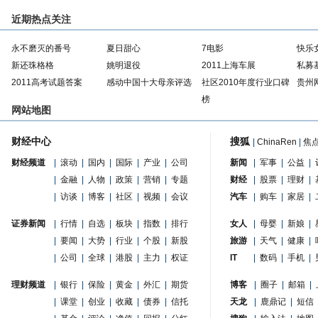
近期热点关注
永不磨灭的番号
夏日甜心
7电影
快乐
新还珠格格
姚明退役
2011上海车展
私募
2011高考试题答案
感动中国十大母亲评选
社区2010年度行业口碑
贵州
榜
网站地图
财经中心
搜狐
|
ChinaRen
|
焦
财经频道
|
滚动
|
国内
|
国际
|
产业
|
公司
新闻
|
军事
|
公益
|
|
金融
|
人物
|
政策
|
营销
|
专题
财经
|
股票
|
理财
|
|
访谈
|
博客
|
社区
|
视频
|
会议
汽车
|
购车
|
家居
|
证券新闻
|
行情
|
自选
|
板块
|
指数
|
排行
女人
|
母婴
|
新娘
|
|
要闻
|
大势
|
行业
|
个股
|
新股
旅游
|
天气
|
健康
|
|
公司
|
全球
|
港股
|
主力
|
权证
IT
|
数码
|
手机
|
理财频道
|
银行
|
保险
|
黄金
|
外汇
|
期货
博客
|
圈子
|
邮箱
|
|
课堂
|
创业
|
收藏
|
债券
|
信托
天龙
|
鹿鼎记
|
短信