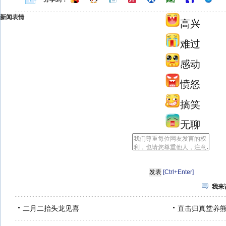
新闻表情
高兴
难过
感动
愤怒
搞笑
无聊
[Ctrl+Enter]
我来
二月二抬头龙见喜
直击归真堂养