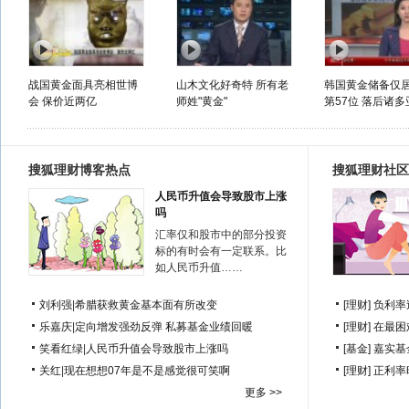
战国黄金面具亮相世博
山木文化好奇特 所有老
韩国黄金储备仅
会 保价近两亿
师姓"黄金"
第57位 落后诸多亚
搜狐理财博客热点
搜狐理财社区
人民币升值会导致股市上涨
吗
汇率仅和股市中的部分投资
标的有时会有一定联系。比
如人民币升值……
刘利强
|
希腊获救黄金基本面有所改变
[理财]
负利率
乐嘉庆
|
定向增发强劲反弹 私募基金业绩回暖
[理财]
在最困
笑看红绿
|
人民币升值会导致股市上涨吗
[基金]
嘉实基
关红
|
现在想想07年是不是感觉很可笑啊
[理财]
正利率
更多 >>