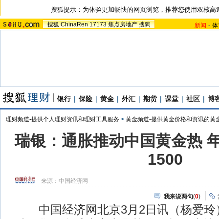
搜狐提示：为体验更加畅快的网页浏览，推荐您使用双核高
搜狐
ChinaRen
17173
焦点房地产
搜狗
新闻
-
体
银行
|
保险
|
黄金
|
外汇
|
期货
|
课堂
|
社区
|
博
理财频道-提供个人理财资讯和理财工具服务
>
黄金频道-提供黄金价格和资讯的黄
瑞银：通胀推动中国黄金热 
1500
来源：
中国经济网
我来说两句
(
0
)
中国经济网北京3月2日讯（杨爱玲