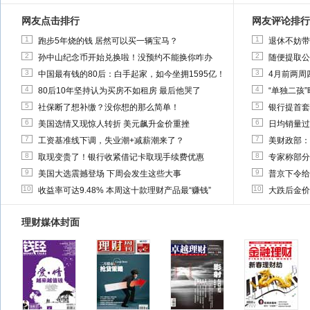
网友点击排行
网友评论排行
1
1
跑步5年烧的钱 居然可以买一辆宝马？
退休不妨带
2
2
孙中山纪念币开始兑换啦！没预约不能换你咋办
随便提取公
3
3
中国最有钱的80后：白手起家，如今坐拥1595亿！
4月前两周
4
4
80后10年坚持认为买房不如租房 最后他哭了
“单独二孩
5
5
社保断了想补缴？没你想的那么简单！
银行提首套
6
6
美国选情又现惊人转折 美元飙升金价重挫
日均销量过
7
7
工资基准线下调，失业潮+减薪潮来了？
美财政部：
8
8
取现变贵了！银行收紧借记卡取现手续费优惠
专家称部分
9
9
美国大选震撼登场 下周会发生这些大事
普京下令给
10
10
收益率可达9.48% 本周这十款理财产品最“赚钱”
大跌后金价
理财媒体封面