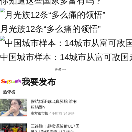
你知道这些国家多富有吗？
月光族12条“多么痛的领悟”
中国城市样本：14城市从富可敌国
更多>>
我要发布
热评榜
假结婚证做出真胚胎 谁有
权销毁?
南方都市报
4小时前
34评论
三连胜！赵松源传射U17国