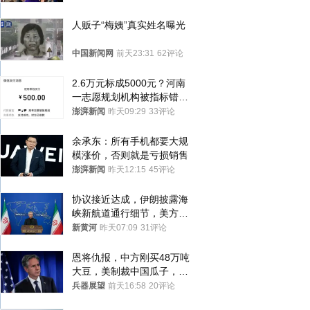
人贩子“梅姨”真实姓名曝光
中国新闻网
前天23:31
62评论
2.6万元标成5000元？河南
一志愿规划机构被指标错学
费致考生复读
澎湃新闻
昨天09:29
33评论
余承东：所有手机都要大规
模涨价，否则就是亏损销售
澎湃新闻
昨天12:15
45评论
协议接近达成，伊朗披露海
峡新航道通行细节，美方再
提“倒计时”
新黄河
昨天07:09
31评论
恩将仇报，中方刚买48万吨
大豆，美制裁中国瓜子，布
林肯措辞变了
兵器展望
前天16:58
20评论