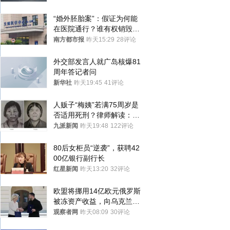
“婚外胚胎案”：假证为何能
在医院通行？谁有权销毁胚
胎？
南方都市报
昨天15:29
28评论
外交部发言人就广岛核爆81
周年答记者问
新华社
昨天19:45
41评论
人贩子“梅姨”若满75周岁是
否适用死刑？律师解读：很
大概率不会被判处死刑
九派新闻
昨天19:48
122评论
80后女柜员“逆袭”，获聘42
00亿银行副行长
红星新闻
昨天13:20
32评论
欧盟将挪用14亿欧元俄罗斯
被冻资产收益，向乌克兰提
供援助
观察者网
昨天08:09
30评论