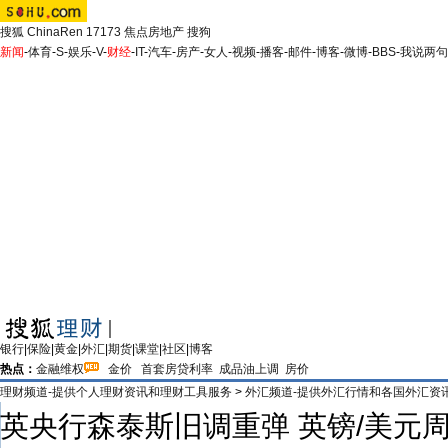
搜狐
ChinaRen
17173
焦点房地产
搜狗
新闻
-
体育
-
S
-
娱乐
-
V
-
财经
-
IT
-
汽车
-
房产
-
女人
-
视频
-
播客
-
邮件
-
博客
-
微博
-
BBS
-
我说两句
银行
|
保险
|
黄金
|
外汇
|
期货
|
课堂
|
社区
|
博客
热点：
金融维权
金价
首套房贷利率
成品油上调
房价
理财频道-提供个人理财资讯和理财工具服务
>
外汇频道-提供外汇行情和各国外汇资
英央行森泰斯旧调重弹 英镑/美元