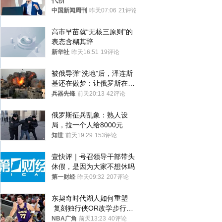
代价
中国新闻周刊
昨天07:06
21评论
高市早苗就“无核三原则”的
表态含糊其辞
新华社
昨天16:51
19评论
被俄导弹“洗地”后，泽连斯
基还在做梦：让俄罗斯在冬
季前求和？
兵器先锋
前天20:13
42评论
俄罗斯征兵乱象：熟人设
局，拉一个人给8000元
知世
前天19:29
153评论
壹快评｜号召领导干部带头
休假，是因为大家不想休吗
第一财经
昨天09:32
207评论
东契奇时代湖人如何重塑
 复刻独行侠OR改学步行
者？
NBA广角
前天13:23
40评论