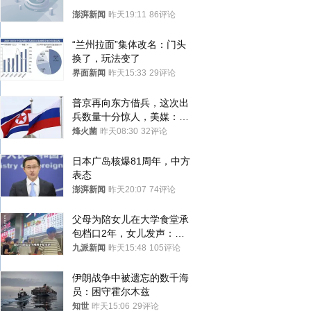
澎湃新闻
昨天19:11
86评论
“兰州拉面”集体改名：门头
换了，玩法变了
界面新闻
昨天15:33
29评论
普京再向东方借兵，这次出
兵数量十分惊人，美媒：俄
朝要动真格？
烽火菌
昨天08:30
32评论
日本广岛核爆81周年，中方
表态
澎湃新闻
昨天20:07
74评论
父母为陪女儿在大学食堂承
包档口2年，女儿发声：初
衷是为了陪伴，毕业后将不
九派新闻
昨天15:48
105评论
再营业
伊朗战争中被遗忘的数千海
员：困守霍尔木兹
知世
昨天15:06
29评论