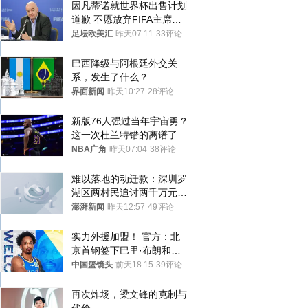
因凡蒂诺就世界杯出售计划
道歉 不愿放弃FIFA主席职
位
足坛欧美汇
昨天07:11
33评论
巴西降级与阿根廷外交关
系，发生了什么？
界面新闻
昨天10:27
28评论
新版76人强过当年宇宙勇？
这一次杜兰特错的离谱了
NBA广角
昨天07:04
38评论
难以落地的动迁款：深圳罗
湖区两村民追讨两千万元动
迁款八年未果
澎湃新闻
昨天12:57
49评论
实力外援加盟！ 官方：北
京首钢签下巴里·布朗和桑
普森
中国篮镜头
前天18:15
39评论
再次炸场，梁文锋的克制与