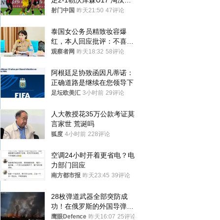
足2-1勒沃库森U17 淘汰赛
将战河床
射门中国
昨天21:50
47评论
泰国女公务员精致妆容爆
红，本人回应批评：不喜欢
就别看
观察者网
昨天18:32
58评论
阿根廷足协致函因凡蒂诺：
正确道路是继续在您领导下
足坛欧美汇
3小时前
29评论
人大教授花35万公款考证莫
言家世 荒诞吗
狐度
4小时前
228评论
空调24小时开着更省电？电
力部门回应
南方都市报
昨天23:45
39评论
28枚弹道武器全部突防成
功！在俄罗斯的外国导弹发
射车都是合法打击目标
鹰眼Defence
昨天16:07
25评论