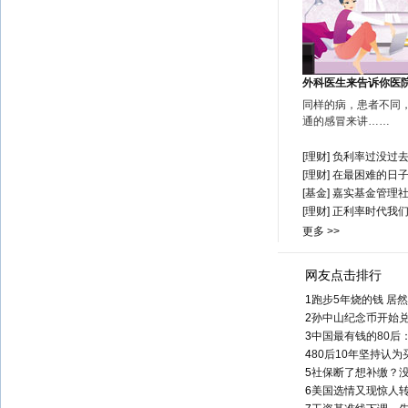
外科医生来告诉你医
同样的病，患者不同
通的感冒来讲……
[理财]
负利率过没过
[理财]
在最困难的日子
[基金]
嘉实基金管理
[理财]
正利率时代我
更多 >>
网友点击排行
1
跑步5年烧的钱 居
2
孙中山纪念币开始
3
中国最有钱的80后
4
80后10年坚持认
5
社保断了想补缴？
6
美国选情又现惊人转