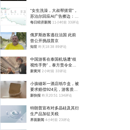
“女生洗澡，大叔帮搓背”，
苏泊尔回应AI广告擦边：视
频全下架，已强化内容管理
每日经济新闻
11小时前
33评论
与审核
俄罗斯政客逃往法国 此前
曾公开挑战普京
知世
昨天18:38
89评论
中国游客在泰国机场遭“歧
视性手势”，泰方责令全面
调查，对责任人采取最严厉
新黄河
2小时前
33评论
处分
小孩碰坏一酒店纸巾盒，被
要求赔偿924元，游客质疑
酒店房客物品超高标价，市
新快报
昨天20:51
134评论
监部门：不违规
特朗普宣布对多晶硅及其衍
生产品加征关税
界面新闻
4小时前
23评论