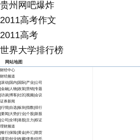
贵州网吧爆炸
2011高考作文
2011高考
世界大学排行榜
网站地图
财经中心
财经频道
|
滚动
|
国内
|
国际
|
产业
|
公司
|
金融
|
人物
|
政策
|
营销
|
专题
|
访谈
|
博客
|
社区
|
视频
|
会议
证券新闻
|
行情
|
自选
|
板块
|
指数
|
排行
|
要闻
|
大势
|
行业
|
个股
|
新股
|
公司
|
全球
|
港股
|
主力
|
权证
理财频道
|
银行
|
保险
|
黄金
|
外汇
|
期货
|
课堂
|
创业
|
收藏
|
债券
|
信托