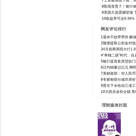
7
工资基准线下调，失
8
取现变贵了！银行
9
美国大选震撼登场 
10
收益率可达9.48
网友评论排行
1
退休不妨带带孙 解放
2
随便提取公积金对低
3
4月前两周四大行1.
4
“单独二孩”时代：
5
银行提首套房贷款门
6
日均销量过亿元 网
7
美财政部：对人民币
8
专家称部分城市房价
9
普京下令给自己涨工资
10
大跌后金价企稳 美
理财媒体封面