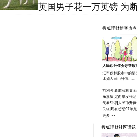
英国男子花一万英镑 为
搜狐理财博客热点
人民币升值会导致股
汇率仅和股市中的部
比如人民币升值……
刘利强
|
希腊获救黄金
乐嘉庆
|
定向增发强劲
笑看红绿
|
人民币升值
关红
|
现在想想07年
更多 >>
搜狐理财社区话题