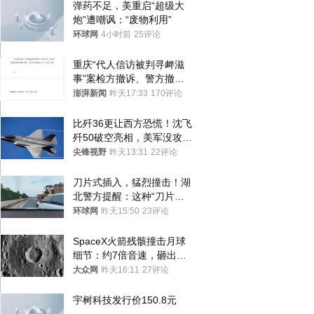
弹药不足，美重启“超级大
炮”遭嘲讽：“废物利用”
环球网
4小时前
25评论
重庆“代人信访被判寻衅滋
事”案检方撤诉、警方撤
案，两被告人获国赔
澎湃新闻
昨天17:33
170评论
比歼36更让西方恐慌！沈飞
歼50破空亮相，美军没攻克
的技术被拿下
尖锋视野
昨天13:31
22评论
刀片式插入，猛烈撞击！湖
北警方提醒：这种“刀片超
车”，太危险了
环球网
昨天15:50
23评论
SpaceX火箭残骸撞击月球
细节：约7倍音速，砸出直
径约30米撞击坑
大众网
昨天16:11
27评论
宇树科技发行价150.8元