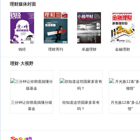
理财媒体封面
钱经
理财周刊
卓越理财
金融理财
理财·大视野
三分钟让你彻底搞懂分级
你知道这些国家多富有
月光族12条“多
基金
吗？
悟”