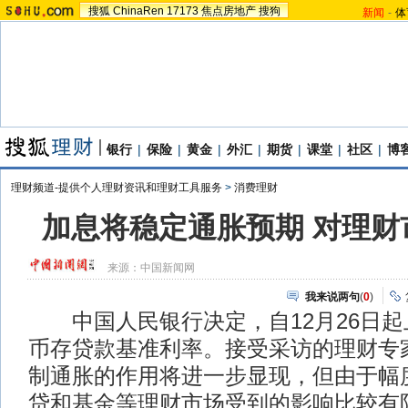
搜狐
ChinaRen
17173
焦点房地产
搜狗
新闻
-
体
银行
|
保险
|
黄金
|
外汇
|
期货
|
课堂
|
社区
|
博
理财频道-提供个人理财资讯和理财工具服务
>
消费理财
加息将稳定通胀预期 对理财
来源：
中国新闻网
我来说两句
(
0
)
中国人民银行决定，自12月26日起
币存贷款基准利率。接受采访的理财专
制通胀的作用将进一步显现，但由于幅
贷和基金等理财市场受到的影响比较有