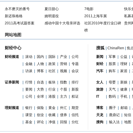
永不磨灭的番号
夏日甜心
7电影
快乐
新还珠格格
姚明退役
2011上海车展
私募
2011高考试题答案
感动中国十大母亲评选
社区2010年度行业口碑
贵州
榜
网站地图
财经中心
搜狐
|
ChinaRen
|
焦
财经频道
|
滚动
|
国内
|
国际
|
产业
|
公司
新闻
|
军事
|
公益
|
|
金融
|
人物
|
政策
|
营销
|
专题
财经
|
股票
|
理财
|
|
访谈
|
博客
|
社区
|
视频
|
会议
汽车
|
购车
|
家居
|
证券新闻
|
行情
|
自选
|
板块
|
指数
|
排行
女人
|
母婴
|
新娘
|
|
要闻
|
大势
|
行业
|
个股
|
新股
旅游
|
天气
|
健康
|
|
公司
|
全球
|
港股
|
主力
|
权证
IT
|
数码
|
手机
|
理财频道
|
银行
|
保险
|
黄金
|
外汇
|
期货
博客
|
圈子
|
邮箱
|
|
课堂
|
创业
|
收藏
|
债券
|
信托
天龙
|
鹿鼎记
|
短信
|
基金
|
评论
|
净值
|
回报
|
分红
搜狗
|
输入法
|
地图