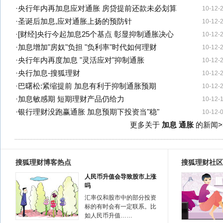
·
央行年内再加息应对通胀 房贷提前还款未必划算
10-12-
·
圣诞后加息,应对通胀上扬的预防针
10-12-
·
[财经]央行今起加息25个基点 彰显抑制通胀决心
10-12-
·
加息增加"房奴"负担 "负利率"时代如何理财
10-12-
·
央行年内再度加息 "灵活应对"抑制通胀
10-12-
·
央行加息-搜狐理财
10-12-
·
巴曙松:紧缩提前 加息有利于抑制通胀预期
10-12-
·
加息敏感期 短期理财产品仍给力
10-12-
·
银行理财没跑赢通胀 加息预期下投资当"稳"
10-12-
更多关于
加息 通胀
的新闻>
搜狐理财博客热点
搜狐理财社区
人民币升值会导致股市上涨
吗
汇率仅和股市中的部分投资
标的有时会有一定联系。比
如人民币升值……