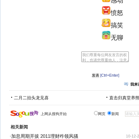
感动
愤怒
搞笑
无聊
[Ctrl+Enter]
我来
二月二抬头龙见喜
直击归真堂养
上网从搜狗开始
网页
新闻
相关新闻
·
加息周期开拔 2011理财咋领风骚
10-12-