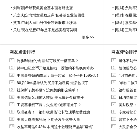
刘利强
|
希腊获救黄金基本面有所改变
[理财]
负利率
乐嘉庆
|
定向增发强劲反弹 私募基金业绩回暖
[理财]
在最困
笑看红绿
|
人民币升值会导致股市上涨吗
[基金]
嘉实基
关红
|
现在想想07年是不是感觉很可笑啊
[理财]
正利率
更多 >>
网友点击排行
网友评论排行
1
1
跑步5年烧的钱 居然可以买一辆宝马？
退休不妨带
2
2
孙中山纪念币开始兑换啦！没预约不能换你咋办
随便提取公
3
3
中国最有钱的80后：白手起家，如今坐拥1595亿！
4月前两周
4
4
80后10年坚持认为买房不如租房 最后他哭了
“单独二孩
5
5
社保断了想补缴？没你想的那么简单！
银行提首套
6
6
美国选情又现惊人转折 美元飙升金价重挫
日均销量过
7
7
工资基准线下调，失业潮+减薪潮来了？
美财政部：
8
8
取现变贵了！银行收紧借记卡取现手续费优惠
专家称部分
9
9
美国大选震撼登场 下周会发生这些大事
普京下令给
10
10
收益率可达9.48% 本周这十款理财产品最“赚钱”
大跌后金价