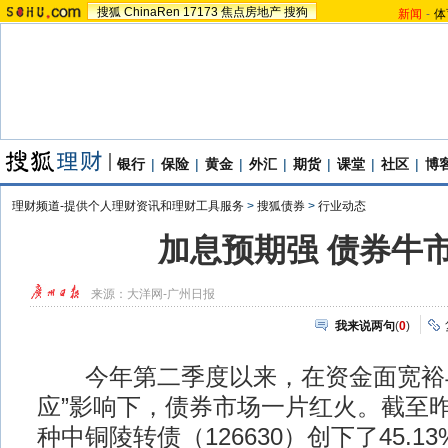
搜狐
ChinaRen
17173
焦点房地产
搜狗
新闻
-
体
银行
|
保险
|
黄金
|
外汇
|
期货
|
课堂
|
社区
|
博
理财频道-提供个人理财资讯和理财工具服务
>
搜狐债券
>
行业动态
加息预期强 债券牛
来源：
大洋网-广州日报
我来说两句
(
0
)
今年第二季度以来，在资金面宽裕与
应”影响下，债券市场一片红火。截至
种中铜陵转债（126630）创下了45.1