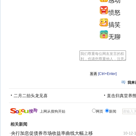
感动
愤怒
搞笑
无聊
[Ctrl+Enter]
我来
二月二抬头龙见喜
直击归真堂养
上网从搜狗开始
网页
新闻
相关新闻
·
央行加息促债券市场收益率曲线大幅上移
10-12-