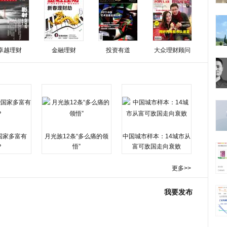
卓越理财
金融理财
投资有道
大众理财顾问
国家多富有
月光族12条“多么痛的领
中国城市样本：14城市从
？
悟”
富可敌国走向衰败
更多>>
我要发布