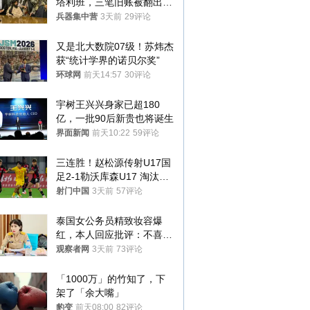
塔利班，三笔旧账被翻出，
最大风险出现
兵器集中营
3天前
29评论
又是北大数院07级！苏炜杰
获“统计学界的诺贝尔奖”
环球网
前天14:57
30评论
宇树王兴兴身家已超180
亿，一批90后新贵也将诞生
界面新闻
前天10:22
59评论
三连胜！赵松源传射U17国
足2-1勒沃库森U17 淘汰赛
将战河床
射门中国
3天前
57评论
泰国女公务员精致妆容爆
红，本人回应批评：不喜欢
就别看
观察者网
3天前
73评论
「1000万」的竹知了，下
架了「余大嘴」
豹变
前天08:00
82评论