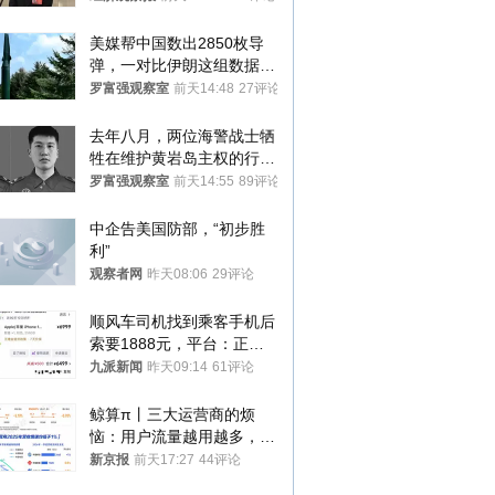
美媒帮中国数出2850枚导
弹，一对比伊朗这组数据，
发现出大事了
罗富强观察室
前天14:48
27评论
去年八月，两位海警战士牺
牲在维护黄岩岛主权的行动
中
罗富强观察室
前天14:55
89评论
中企告美国防部，“初步胜
利”
观察者网
昨天08:06
29评论
顺风车司机找到乘客手机后
索要1888元，平台：正和
司机沟通协商
九派新闻
昨天09:14
61评论
鲸算π丨三大运营商的烦
恼：用户流量越用越多，收
入却越来越少
新京报
前天17:27
44评论