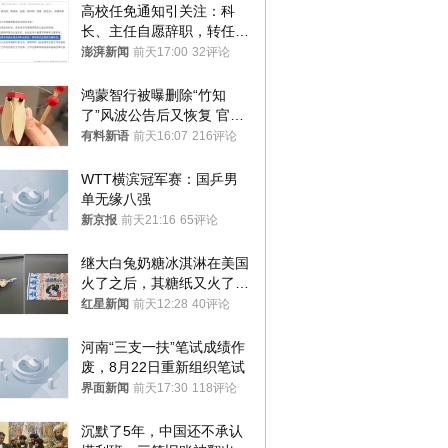
高校任免通知引关注：科
长、主任自愿辞职，转任思
政辅导员
澎湃新闻
前天17:00
32评论
鸿蒙智行被曝删除“竹知
了”风波公告后又恢复 官媒
曾力挺：劝华为要大度的，
有料新语
前天16:07
216评论
你们适不适合？
WTT横滨冠军赛：国乒男
单无缘八强
新京报
前天21:16
65评论
继大白兔奶糖冰淇淋在美国
火了之后，其糖纸又火了！
海外博主盛赞：平面设计经
红星新闻
前天12:28
40评论
典之作
河南“三支一扶”笔试成绩作
废，8月22日重新组织笔试
界面新闻
前天17:30
118评论
沉默了5年，中国还不承认