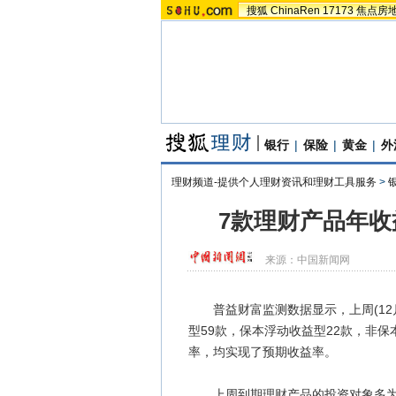
搜狐
ChinaRen
17173
焦点房
银行
|
保险
|
黄金
|
外
理财频道-提供个人理财资讯和理财工具服务
>
7款理财产品年收
来源：
中国新闻网
普益财富监测数据显示，上周(12月4
型59款，保本浮动收益型22款，非保
率，均实现了预期收益率。
上周到期理财产品的投资对象多为债