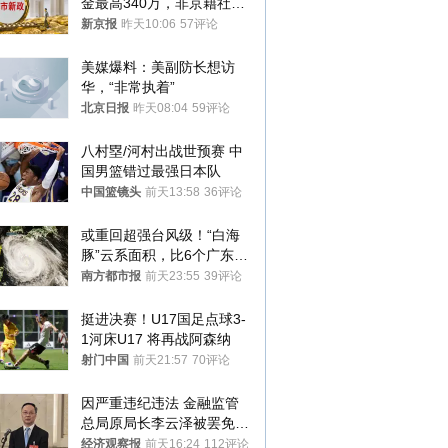
金最高340万，非京籍社保
1年
新京报
昨天10:06
57评论
美媒爆料：美副防长想访
华，“非常执着”
北京日报
昨天08:04
59评论
八村塁/河村出战世预赛 中
国男篮错过最强日本队
中国篮镜头
前天13:58
36评论
或重回超强台风级！“白海
豚”云系面积，比6个广东还
大！深圳官方：注意这件事
南方都市报
前天23:55
39评论
挺进决赛！U17国足点球3-
1河床U17 将再战阿森纳
射门中国
前天21:57
70评论
因严重违纪违法 金融监管
总局原局长李云泽被罢免全
国人大代表
经济观察报
前天16:24
112评论