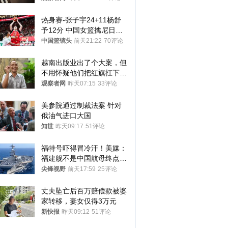
热身赛-张子宇24+11杨舒
予12分 中国女篮擒尼日利
亚
中国篮镜头
前天21:22
70评论
越南出版业出了个大案，但
不用怀疑他们把红旗扛下去
的决心
观察者网
昨天07:15
33评论
美参院通过制裁法案 针对
俄油气进口大国
知世
昨天09:17
51评论
福特号吓得冒冷汗！美媒：
福建舰不是中国航母终点，
而是新起点！
尖锋视野
前天17:59
25评论
丈夫坠亡后百万赔偿款被婆
家转移，妻女仅得3万元
新快报
昨天09:12
51评论