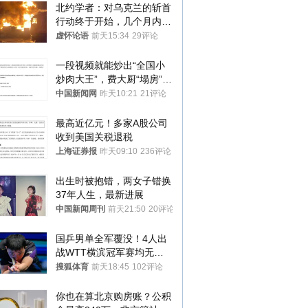
北约学者：对乌克兰的斩首
行动终于开始，几个月内乌
将投降
虚怀论语
前天15:34
29评论
一段视频就能炒出“全国小
炒肉大王”，费大厨“塌房”了
吗？
中国新闻网
昨天10:21
21评论
最高近亿元！多家A股公司
收到美国关税退税
上海证券报
昨天09:10
236评论
出生时被抱错，两女子错换
37年人生，最新进展
中国新闻周刊
前天21:50
20评论
国乒男单全军覆没！4人出
战WTT横滨冠军赛均无缘
八强
搜狐体育
前天18:45
102评论
你也在算北京购房账？公积