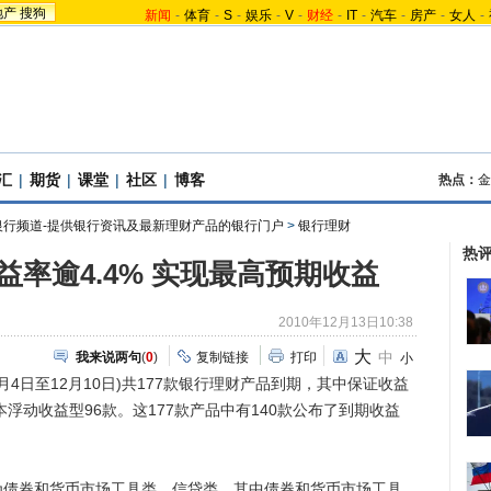
地产
搜狗
新闻
-
体育
-
S
-
娱乐
-
V
-
财经
-
IT
-
汽车
-
房产
-
女人
-
汇
|
期货
|
课堂
|
社区
|
博客
热点：
金
银行频道-提供银行资讯及最新理财产品的银行门户
>
银行理财
热
益率逾4.4% 实现最高预期收益
2010年12月13日10:38
大
中
我来说两句
(
0
)
复制链接
打印
小
日至12月10日)共177款银行理财产品到期，其中保证收益
本浮动收益型96款。这177款产品中有140款公布了到期收益
券和货币市场工具类、信贷类，其中债券和货币市场工具