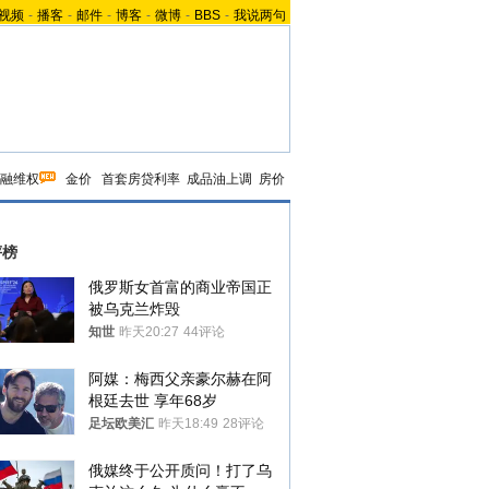
视频
-
播客
-
邮件
-
博客
-
微博
-
BBS
-
我说两句
融维权
金价
首套房贷利率
成品油上调
房价
评榜
俄罗斯女首富的商业帝国正
被乌克兰炸毁
知世
昨天20:27
44评论
阿媒：梅西父亲豪尔赫在阿
根廷去世 享年68岁
足坛欧美汇
昨天18:49
28评论
俄媒终于公开质问！打了乌