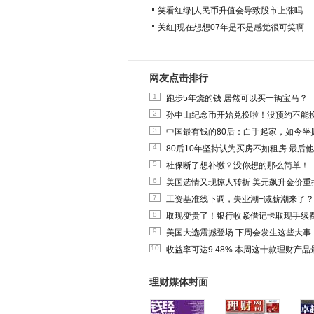
笑看红绿
|
人民币升值会导致股市上涨吗
关红
|
现在想想07年是不是感觉很可笑啊
网友点击排行
1
跑步5年烧的钱 居然可以买一辆宝马？
2
孙中山纪念币开始兑换啦！没预约不能
3
中国最有钱的80后：白手起家，如今坐拥
4
80后10年坚持认为买房不如租房 最后
5
社保断了想补缴？没你想的那么简单！
6
美国选情又现惊人转折 美元飙升金价重
7
工资基准线下调，失业潮+减薪潮来了？
8
取现变贵了！银行收紧借记卡取现手续
9
美国大选震撼登场 下周会发生这些大事
10
收益率可达9.48% 本周这十款理财产品最
理财媒体封面