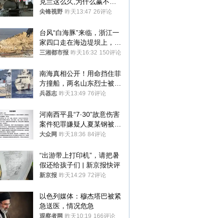
克兰这么久,为什么赢不了?
答案令人沉默
尖锋视野
昨天13:47
26评论
台风“白海豚”来临，浙江一
家四口走在海边堤坝上，其
中9岁男孩被巨浪卷入海
三湘都市报
昨天16:32
150评论
中，搜救仍在进行
南海真相公开！用命挡住菲
方撞船，两名山东烈士被授
武警最高荣誉
兵器志
昨天13:49
76评论
河南西平县“7·30”故意伤害
案件犯罪嫌疑人夏某钢被抓
获
大众网
昨天18:36
84评论
“出游带上打印机”，请把暑
假还给孩子们 | 新京报快评
新京报
昨天14:29
72评论
以色列媒体：穆杰塔巴被紧
急送医，情况危急
观察者网
昨天10:19
166评论