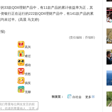
3款QDII理财产品中，有11款产品的累计收益率为正，其
资银行正在运行的222款QDII理财产品中，有141款产品的累
未过半。(高晨 马文婷)
报)
(责任编辑：乔瑞昕)
高兴
难过
感动
愤怒
搞笑
无聊
转发至：
白社会
更多
开
心
人
网
人
豆
网
瓣
爱