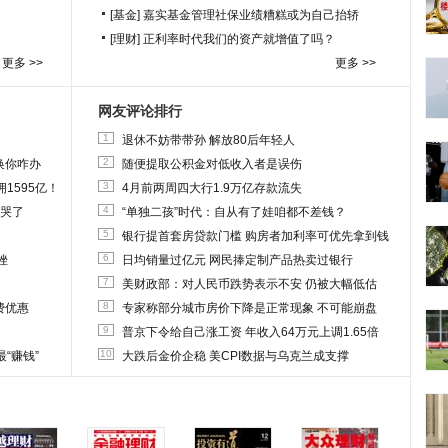
[基金]
嘉实基金管理社保业绩糟糕或为自己抬轿
[理财]
正利率时代我们的资产就增值了吗？
更多 >>
更多 >>
网友评论排行
1
退休不妨带带孙 解放80后年轻人
2
换你咋办
随便提取公积金对低收入者是误伤
3
1595亿！
4月前两周四大行1.9万亿存款流失
4
他哭了
“单独二孩”时代：自从有了娃咱都不差钱？
5
银行提首套房贷款门槛 购房者加利率可优先拿到钱
6
挫
日均销量过亿元 网民捧定制产品热卖过银行
7
美财政部：对人民币跌势表示不安 仍被大幅低估
8
费优惠
专家称部分城市房价下降是正常现象 不可能崩盘
9
普京下令给自己涨工资 年收入64万元上调1.65倍
10
“赚钱”
大跌后金价企稳 美CPI数据与乌克兰成支撑