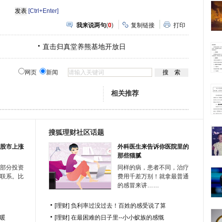
分
[Ctrl+Enter]
享
我来说两句
(
0
)
复制链接
打印
直击归真堂养熊基地开放日
网页
新闻
相关推荐
搜狐理财社区话题
股市上涨
外科医生来告诉你医院里的
那些猫腻
部分投资
同样的病，患者不同，治疗
联系。比
费用千差万别！就拿最普通
的感冒来讲……
[理财]
负利率过没过去！百姓的感受说了算
暖
[理财]
在最困难的日子里--小小蚁族的感慨