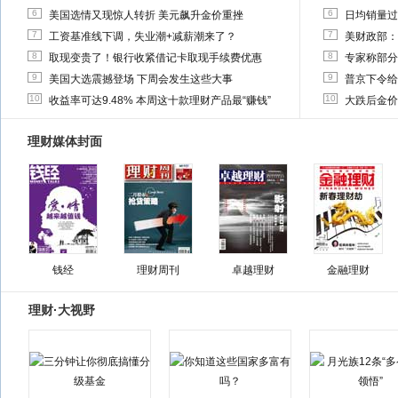
6
6
美国选情又现惊人转折 美元飙升金价重挫
日均销量过
7
7
工资基准线下调，失业潮+减薪潮来了？
美财政部：
8
8
取现变贵了！银行收紧借记卡取现手续费优惠
专家称部分
9
9
美国大选震撼登场 下周会发生这些大事
普京下令给
10
10
收益率可达9.48% 本周这十款理财产品最“赚钱”
大跌后金价
理财媒体封面
钱经
理财周刊
卓越理财
金融理财
理财·大视野