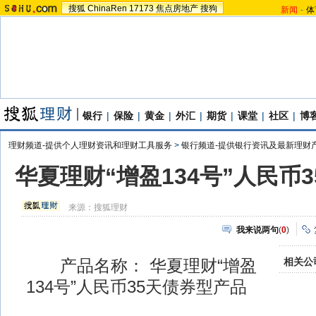
搜狐
ChinaRen
17173
焦点房地产
搜狗
新闻
-
体
银行
|
保险
|
黄金
|
外汇
|
期货
|
课堂
|
社区
|
博
理财频道-提供个人理财资讯和理财工具服务
>
银行频道-提供银行资讯及最新理财
华夏理财“增盈134号”人民币
来源：
搜狐理财
我来说两句
(
0
)
相关公
产品名称： 华夏理财“增盈
134号”人民币35天债券型产品