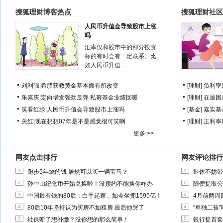
搜狐理财博客热点
搜狐理财社区
人民币升值会导致股市上涨
吗
汇率仅和股市中的部分投资
标的有时会有一定联系。比
如人民币升值……
刘利强
|
希腊获救黄金基本面有所改变
[理财]
负利率
乐嘉庆
|
定向增发强劲反弹 私募基金业绩回暖
[理财]
在最困
笑看红绿
|
人民币升值会导致股市上涨吗
[基金]
嘉实基
关红
|
现在想想07年是不是感觉很可笑啊
[理财]
正利率
更多 >>
网友点击排行
网友评论排行
1
1
跑步5年烧的钱 居然可以买一辆宝马？
退休不妨带
2
2
孙中山纪念币开始兑换啦！没预约不能换你咋办
随便提取公
3
3
中国最有钱的80后：白手起家，如今坐拥1595亿！
4月前两周
4
4
80后10年坚持认为买房不如租房 最后他哭了
“单独二孩
5
5
社保断了想补缴？没你想的那么简单！
银行提首套