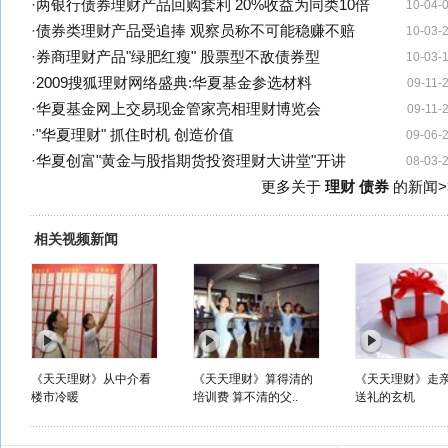
·
两银行债券理财产品回购套利 20%收益为同类10倍
10-04-
·
债券类理财产品受追捧 观察员称不可能稳赚不赔
10-03-
·
券商理财产品"绿肥红瘦" 股票型不敌债券型
10-03-
·
2009搜狐理财网络盛典:华夏基金参选材料
09-11-
·
华夏基金网上交易现金管家亮相理财博览会
09-11-
·
"华夏理财" 抓住时机 创造价值
09-06-
·
华夏创富"黄金与股指期货投资理财大讲堂"开讲
08-03-
更多关于
理财 债券
的新闻>
相关视频新闻
《天天理财》从中介看
《天天理财》算得清的
《天天理财》走
楼市冷暖
培训费 算不清的父..
送礼的玄机