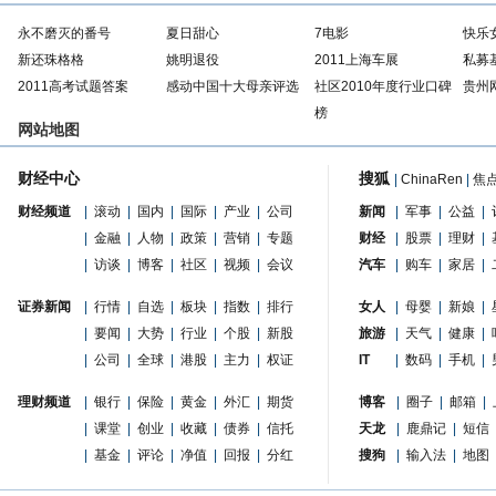
永不磨灭的番号
夏日甜心
7电影
快乐
新还珠格格
姚明退役
2011上海车展
私募
2011高考试题答案
感动中国十大母亲评选
社区2010年度行业口碑
贵州
榜
网站地图
财经中心
搜狐
|
ChinaRen
|
焦
财经频道
|
滚动
|
国内
|
国际
|
产业
|
公司
新闻
|
军事
|
公益
|
|
金融
|
人物
|
政策
|
营销
|
专题
财经
|
股票
|
理财
|
|
访谈
|
博客
|
社区
|
视频
|
会议
汽车
|
购车
|
家居
|
证券新闻
|
行情
|
自选
|
板块
|
指数
|
排行
女人
|
母婴
|
新娘
|
|
要闻
|
大势
|
行业
|
个股
|
新股
旅游
|
天气
|
健康
|
|
公司
|
全球
|
港股
|
主力
|
权证
IT
|
数码
|
手机
|
理财频道
|
银行
|
保险
|
黄金
|
外汇
|
期货
博客
|
圈子
|
邮箱
|
|
课堂
|
创业
|
收藏
|
债券
|
信托
天龙
|
鹿鼎记
|
短信
|
基金
|
评论
|
净值
|
回报
|
分红
搜狗
|
输入法
|
地图