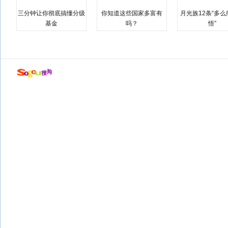
三分钟让你彻底搞懂分级
你知道这些国家多富有
月光族12条“多
基金
吗？
悟”