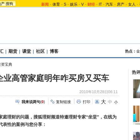
地产
搜狗
新闻
-
体育
-
S
-
娱乐
-
V
-
财经
-
IT
-
汽车
-
房产
-
女人
-
汇
|
期货
|
课堂
|
社区
|
博客
热点：
金
投资宝典
热
企业高管家庭明年咋买房又买车
2010年10月28日06:11
大
中
我来说两句
(
0
)
复制链接
打印
小
家庭理财的问题，搜狐理财频道特邀理财专家“坐堂”，在线为
代表性的案例与您分享：