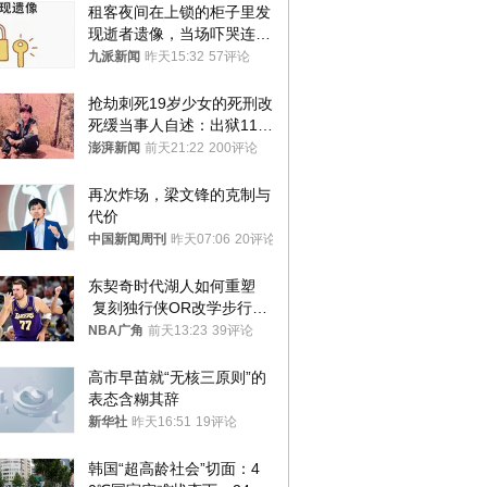
租客夜间在上锁的柜子里发
现逝者遗像，当场吓哭连夜
搬离，房东退还押金
九派新闻
昨天15:32
57评论
抢劫刺死19岁少女的死刑改
死缓当事人自述：出狱11年
间始终刻意躲避被害人家属
澎湃新闻
前天21:22
200评论
再次炸场，梁文锋的克制与
代价
中国新闻周刊
昨天07:06
20评论
东契奇时代湖人如何重塑
 复刻独行侠OR改学步行
者？
NBA广角
前天13:23
39评论
高市早苗就“无核三原则”的
表态含糊其辞
新华社
昨天16:51
19评论
韩国“超高龄社会”切面：4