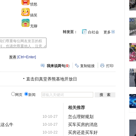
愤怒
搞笑
无聊
转发至：
白社会
更多
开
心
人
网
人
豆
网
瓣
爱
分
[Ctrl+Enter]
享
我来说两句
(
0
)
复制链接
打印
直击归真堂养熊基地开放日
网页
新闻
相关推荐
怎么理财规划
10-10-27
就这么牛
买车买房的消息
10-10-27
买房还是买车好
10-10-22