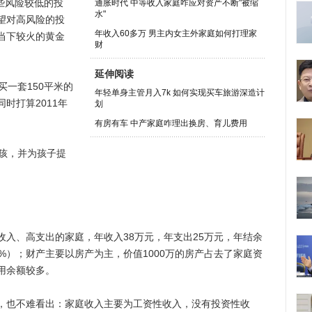
些风险较低的投
通胀时代 中等收入家庭咋应对资产不断"被缩
水"
望对高风险的投
年收入60多万 男主内女主外家庭如何打理家
当下较火的黄金
财
延伸阅读
买一套150平米的
年轻单身主管月入7k 如何实现买车旅游深造计
时打算2011年
划
有房有车 中产家庭咋理出换房、育儿费用
孩，并为孩子提
、高支出的家庭，年收入38万元，年支出25万元，年结余
0%）；财产主要以房产为主，价值1000万的房产占去了家庭资
用余额较多。
也不难看出：家庭收入主要为工资性收入，没有投资性收