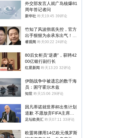
外交部发言人就广岛核爆81
周年答记者问
新华社
昨天19:45
39评论
竹知了风波彻底失控，官方
出手狠狠为余承东出气！雷
军果然没说错
睿观阁
昨天00:22
24评论
80后女柜员“逆袭”，获聘42
00亿银行副行长
红星新闻
昨天13:20
32评论
伊朗战争中被遗忘的数千海
员：困守霍尔木兹
知世
昨天15:06
29评论
因凡蒂诺就世界杯出售计划
道歉 不愿放弃FIFA主席职
位
足坛欧美汇
昨天07:11
33评论
欧盟将挪用14亿欧元俄罗斯