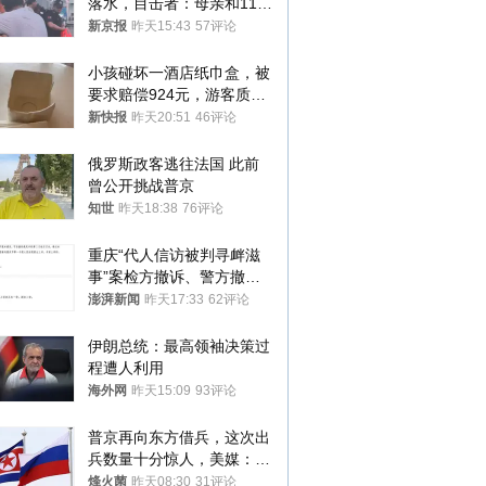
落水，目击者：母亲和11岁
儿子先后被打捞上岸
新京报
昨天15:43
57评论
小孩碰坏一酒店纸巾盒，被
要求赔偿924元，游客质疑
酒店房客物品超高标价，市
新快报
昨天20:51
46评论
监部门：不违规
俄罗斯政客逃往法国 此前
曾公开挑战普京
知世
昨天18:38
76评论
重庆“代人信访被判寻衅滋
事”案检方撤诉、警方撤
案，两被告人获国赔
澎湃新闻
昨天17:33
62评论
伊朗总统：最高领袖决策过
程遭人利用
海外网
昨天15:09
93评论
普京再向东方借兵，这次出
兵数量十分惊人，美媒：俄
朝要动真格？
烽火菌
昨天08:30
31评论