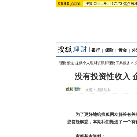
搜狐
ChinaRen
17173
焦点房
银行
|
保险
|
黄金
|
外
理财频道-提供个人理财资讯和理财工具服务
>
没有投资性收入 
来源：
搜狐理财
为了更好地给搜狐网友解答有关
您答疑解惑，本期我们甄选了一个有
家庭
基本资料：