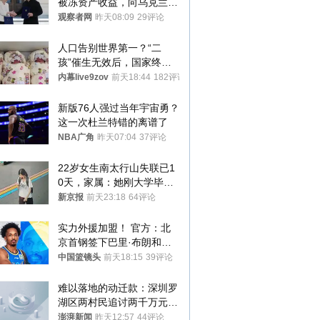
被冻资产收益，向乌克兰提
供援助
观察者网
昨天08:09
29评论
人口告别世界第一？“二
孩”催生无效后，国家终于
向住房出手了！
内幕live9zov
前天18:44
182评论
新版76人强过当年宇宙勇？
这一次杜兰特错的离谱了
NBA广角
昨天07:04
37评论
22岁女生南太行山失联已1
0天，家属：她刚大学毕业
想到山里旅行
新京报
前天23:18
64评论
实力外援加盟！ 官方：北
京首钢签下巴里·布朗和桑
普森
中国篮镜头
前天18:15
39评论
难以落地的动迁款：深圳罗
湖区两村民追讨两千万元动
迁款八年未果
澎湃新闻
昨天12:57
44评论