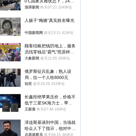
0℃国家灾难状态下，2400
名首尔老人还在巷子里收废
澎湃新闻
昨天07:21
104评论
纸
人贩子“梅姨”真实姓名曝光
中国新闻网
前天23:31
62评论
顾客结账把钱扔地上，服务
员找零钱后“霸气”照原样扔
回去
大象新闻
前天21:05
28评论
俄罗斯征兵乱象：熟人设
局，拉一个人给8000元
知世
前天19:29
153评论
长鑫拒绝苹果压价，价格不
低于三星SK海力士，苹果
失去了议价权
王新喜
昨天07:48
24评论
泽连斯基谈到中国，当场就
给众人下了指示，他对中国
和中乌关系，显然又有了新
兵器观察员
前天09:15
36评论