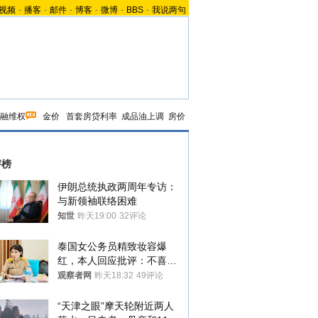
视频
-
播客
-
邮件
-
博客
-
微博
-
BBS
-
我说两句
融维权
金价
首套房贷利率
成品油上调
房价
评榜
伊朗总统执政两周年专访：
与新领袖联络困难
知世
昨天19:00
32评论
泰国女公务员精致妆容爆
红，本人回应批评：不喜欢
就别看
观察者网
昨天18:32
49评论
“天津之眼”摩天轮附近两人