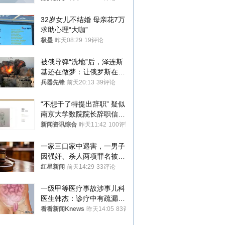
32岁女儿不结婚 母亲花7万
求助心理“大咖”
极昼
昨天08:29
19评论
被俄导弹“洗地”后，泽连斯
基还在做梦：让俄罗斯在冬
季前求和？
兵器先锋
前天20:13
39评论
“不想干了特提出辞职” 疑似
南京大学数院院长辞职信流
传 院方回应
新闻资讯综合
昨天11:42
100评论
一家三口家中遇害，一男子
因强奸、杀人两项罪名被判
死缓 最高检介入后改判无
红星新闻
前天14:29
33评论
罪
一级甲等医疗事故涉事儿科
医生韩杰：诊疗中有疏漏，
我认错，但不能认罪
看看新闻Knews
昨天14:05
83评论