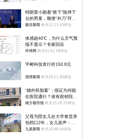
特朗普小跑着“救下”险摔下
台的男童，顺便“补刀”拜
登：“我可不想他像拜登一
极目新闻
昨天12:13
43评论
样摔下来”
体感超40℃，为什么天气预
报不显示？专家回应
环球网
昨天21:52
29评论
宇树科技发行价150.8元
澎湃新闻
昨天19:11
83评论
“婚外胚胎案”：假证为何能
在医院通行？谁有权销毁胚
胎？
南方都市报
昨天15:29
25评论
父母为陪女儿在大学食堂承
包档口2年，女儿发声：初
衷是为了陪伴，毕业后将不
九派新闻
昨天15:48
64评论
再营业