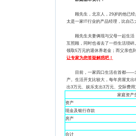
顾先生，北京人，29岁的他已经是
太是一家IT行业的产品经理，比自己
顾先生夫妻俩现与父母一起生活，
互照顾，同时也省去了一些生活琐碎
领取5万元的退休养老金；而父亲也
让专家为您答疑解惑吧！
目前，一家四口生活在首都——北京
产。生活开支比较大，每年房屋支出
出3万元、娱乐支出3万元、交际费用
家庭资产
资产
现金及银行存款
房产
合计