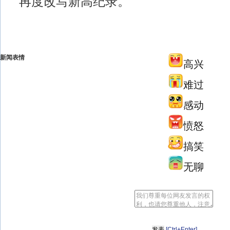
再度改写新高纪录。
新闻表情
高兴
难过
感动
愤怒
搞笑
无聊
[Ctrl+Enter]