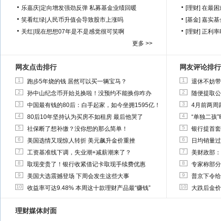
乐嘉庆
|
定向增发强劲反弹 私募基金业绩回暖
[理财]
在最困
笑看红绿
|
人民币升值会导致股市上涨吗
[基金]
嘉实基
关红
|
现在想想07年是不是感觉很可笑啊
[理财]
正利率
更多 >>
网友点击排行
网友评论排行
1
1
跑步5年烧的钱 居然可以买一辆宝马？
退休不妨带
2
2
孙中山纪念币开始兑换啦！没预约不能换你咋办
随便提取公
3
3
中国最有钱的80后：白手起家，如今坐拥1595亿！
4月前两周
4
4
80后10年坚持认为买房不如租房 最后他哭了
“单独二孩
5
5
社保断了想补缴？没你想的那么简单！
银行提首套
6
6
美国选情又现惊人转折 美元飙升金价重挫
日均销量过
7
7
工资基准线下调，失业潮+减薪潮来了？
美财政部：
8
8
取现变贵了！银行收紧借记卡取现手续费优惠
专家称部分
9
9
美国大选震撼登场 下周会发生这些大事
普京下令给
10
10
收益率可达9.48% 本周这十款理财产品最“赚钱”
大跌后金价
理财媒体封面