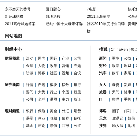
永不磨灭的番号
夏日甜心
7电影
快乐
新还珠格格
姚明退役
2011上海车展
私募
2011高考试题答案
感动中国十大母亲评选
社区2010年度行业口碑
贵州
榜
网站地图
财经中心
搜狐
|
ChinaRen
|
焦
财经频道
|
滚动
|
国内
|
国际
|
产业
|
公司
新闻
|
军事
|
公益
|
|
金融
|
人物
|
政策
|
营销
|
专题
财经
|
股票
|
理财
|
|
访谈
|
博客
|
社区
|
视频
|
会议
汽车
|
购车
|
家居
|
证券新闻
|
行情
|
自选
|
板块
|
指数
|
排行
女人
|
母婴
|
新娘
|
|
要闻
|
大势
|
行业
|
个股
|
新股
旅游
|
天气
|
健康
|
|
公司
|
全球
|
港股
|
主力
|
权证
IT
|
数码
|
手机
|
理财频道
|
银行
|
保险
|
黄金
|
外汇
|
期货
博客
|
圈子
|
邮箱
|
|
课堂
|
创业
|
收藏
|
债券
|
信托
天龙
|
鹿鼎记
|
短信
|
基金
|
评论
|
净值
|
回报
|
分红
搜狗
|
输入法
|
地图