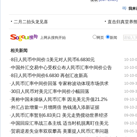
我来
二月二抬头龙见喜
直击归真堂养
上网从搜狗开始
网页
新闻
相关新闻
·
8日人民币中间价:1美元对人民币6.6830元
10-10-
·
中国外汇交易中心受权公布人民币汇率中间价公告
10-10-
·
8日人民币中间价6.6830 再创汇改新高
10-10-
·
人民币汇率中间价回落 专家称波动体现市场供求
10-09-
·
30日人民币对美元汇率中间价小幅回落
10-09-
·
美称中国未操纵人民币汇率 因兑美元升值21.2%
09-10-
·
外汇占款增量一月增两倍 热钱涌入添新证据
09-10-
·
人民币汇率暂别6.83关口 美元走势搅动世界经济
09-09-
·
中国回应汇率战三条主线 适当时机脱离盯住美元
09-10-
·
贸易逆差失业率双双攀高 美重提人民币汇率问题
09-05-