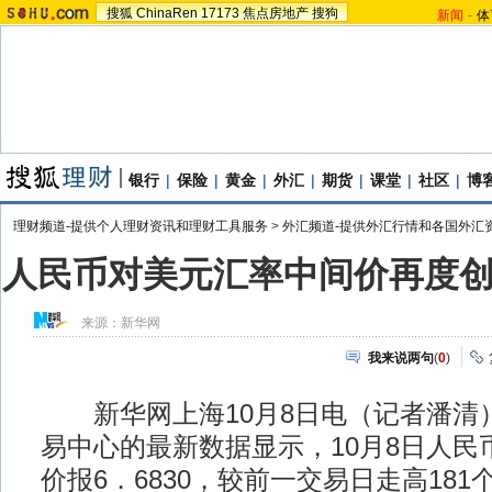
搜狐
ChinaRen
17173
焦点房地产
搜狗
新闻
-
体
银行
|
保险
|
黄金
|
外汇
|
期货
|
课堂
|
社区
|
博
理财频道-提供个人理财资讯和理财工具服务
>
外汇频道-提供外汇行情和各国外汇
人民币对美元汇率中间价再度
来源：
新华网
我来说两句
(
0
)
新华网上海10月8日电（记者潘清
易中心的最新数据显示，10月8日人民
价报6．6830，较前一交易日走高18