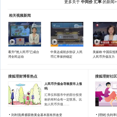
更多关于
中间价 汇率
的新闻>
相关视频新闻
看升!"抢人民币"已成台
中美达成初步协议 人民
美媒称 中国应抵
湾全民运动
币汇率保持稳定
人民币升值压力
搜狐理财博客热点
搜狐理财社区
人民币升值会导致股市上涨
吗
汇率仅和股市中的部分投资
标的有时会有一定联系。比
如人民币升值……
刘利强
|
希腊获救黄金基本面有所改变
[理财]
负利率