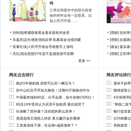
吗
汇率仅和股市中的部分投资
标的有时会有一定联系。比
如人民币升值……
刘利强
|
希腊获救黄金基本面有所改变
[理财]
负利率
乐嘉庆
|
定向增发强劲反弹 私募基金业绩回暖
[理财]
在最困
笑看红绿
|
人民币升值会导致股市上涨吗
[基金]
嘉实基
关红
|
现在想想07年是不是感觉很可笑啊
[理财]
正利率
更多 >>
网友点击排行
网友评论排行
1
1
跑步5年烧的钱 居然可以买一辆宝马？
退休不妨带
2
2
孙中山纪念币开始兑换啦！没预约不能换你咋办
随便提取公
3
3
中国最有钱的80后：白手起家，如今坐拥1595亿！
4月前两周
4
4
80后10年坚持认为买房不如租房 最后他哭了
“单独二孩
5
5
社保断了想补缴？没你想的那么简单！
银行提首套
6
6
美国选情又现惊人转折 美元飙升金价重挫
日均销量过
7
7
工资基准线下调，失业潮+减薪潮来了？
美财政部：