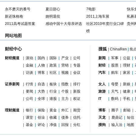
永不磨灭的番号
夏日甜心
7电影
快乐
新还珠格格
姚明退役
2011上海车展
私募
2011高考试题答案
感动中国十大母亲评选
社区2010年度行业口碑
贵州
榜
网站地图
财经中心
搜狐
|
ChinaRen
|
焦
财经频道
|
滚动
|
国内
|
国际
|
产业
|
公司
新闻
|
军事
|
公益
|
|
金融
|
人物
|
政策
|
营销
|
专题
财经
|
股票
|
理财
|
|
访谈
|
博客
|
社区
|
视频
|
会议
汽车
|
购车
|
家居
|
证券新闻
|
行情
|
自选
|
板块
|
指数
|
排行
女人
|
母婴
|
新娘
|
|
要闻
|
大势
|
行业
|
个股
|
新股
旅游
|
天气
|
健康
|
|
公司
|
全球
|
港股
|
主力
|
权证
IT
|
数码
|
手机
|
理财频道
|
银行
|
保险
|
黄金
|
外汇
|
期货
博客
|
圈子
|
邮箱
|
|
课堂
|
创业
|
收藏
|
债券
|
信托
天龙
|
鹿鼎记
|
短信
|
基金
|
评论
|
净值
|
回报
|
分红
搜狗
|
输入法
|
地图