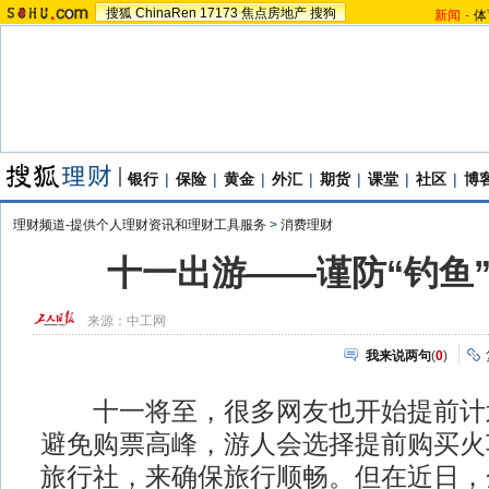
搜狐
ChinaRen
17173
焦点房地产
搜狗
新闻
-
体
银行
|
保险
|
黄金
|
外汇
|
期货
|
课堂
|
社区
|
博
理财频道-提供个人理财资讯和理财工具服务
>
消费理财
十一出游——谨防“钓鱼
来源：
中工网
我来说两句
(
0
)
十一将至，很多网友也开始提前计
避免购票高峰，游人会选择提前购买火
旅行社，来确保旅行顺畅。但在近日，