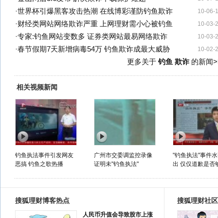
·
世界杯引爆黑客攻击热潮 在线博彩谨防钓鱼欺诈
10-06-
·
财经类网站网络欺诈严重 上网理财需小心被钓鱼
10-03-
·
专家:钓鱼网站变数多 证券类网站最易网络欺诈
10-03-
·
春节假期7天新增病毒54万 钓鱼欺诈成最大威胁
10-02-
更多关于
钓鱼 欺诈
的新闻>
相关视频新闻
钓鱼执法事件引发网友
广州市交委调监控录像
"钓鱼执法"事件
恶搞 钓鱼之歌热播
证明未"钓鱼执法"
出 仅仅道歉是否
搜狐理财博客热点
搜狐理财社区
人民币升值会导致股市上涨