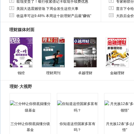
8
8
取现变贵了！银行收紧借记卡取现手续费优惠
专家称部分
9
9
美国大选震撼登场 下周会发生这些大事
普京下令给
10
10
收益率可达9.48% 本周这十款理财产品最“赚钱”
大跌后金价
理财媒体封面
钱经
理财周刊
卓越理财
金融理财
理财·大视野
三分钟让你彻底搞懂分级
你知道这些国家多富有
月光族12条“多
基金
吗？
悟”