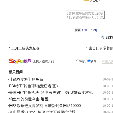
[Ctrl+Enter]
我来
二月二抬头龙见喜
直击归真堂养
上网从搜狗开始
网页
新闻
相关新闻
·
【鹤谷专栏】钓鱼岛
10-09-
·
FBI特工"钓鱼"抓核泄密者(图)
10-09-
·
美国FBI"钓鱼执法" 科学家夫妇"上钩"涉嫌贩卖核机
10-09-
·
钓鱼岛的前世今生(组图)
10-09-
·
网络欺诈进入高发期 日增新钓鱼网站10000
10-09-
·
金山网盾3.6发布 解决欺诈下载保护难题
10-07-