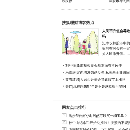
股跌停
深股市冲高回
搜狐理财博客热点
人民币升值会导致
吗
汇率仅和股市中的
标的有时会有一定
如人民币升值……
刘利强
|
希腊获救黄金基本面有所改变
乐嘉庆
|
定向增发强劲反弹 私募基金业绩回
笑看红绿
|
人民币升值会导致股市上涨吗
关红
|
现在想想07年是不是感觉很可笑啊
网友点击排行
1
跑步5年烧的钱 居然可以买一辆宝马？
2
孙中山纪念币开始兑换啦！没预约不能
3
中国最有钱的80后：白手起家，如今坐拥