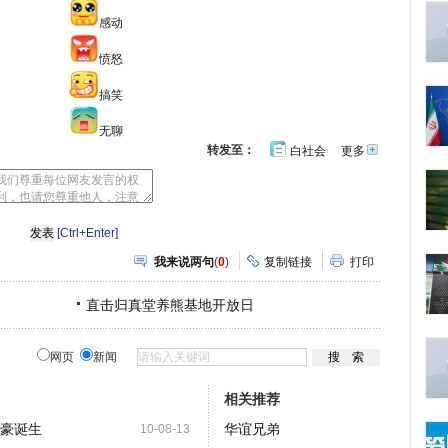
感动
愤怒
搞笑
无聊
转发至：
白社会
更多
开
心
人
网
人
豆
网
瓣
爱
分
[Ctrl+Enter]
享
我来说两句
(
0
)
复制链接
打印
直击归真堂养熊基地开放日
网页
新闻
相关推荐
富豪诞生
华谊兄弟
10-08-13