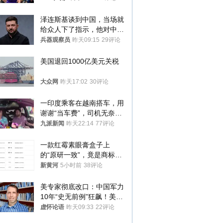
泽连斯基谈到中国，当场就
给众人下了指示，他对中国
和中乌关系，显然又有了新
兵器观察员
昨天09:15
29评论
的想法
美国退回1000亿美元关税
大众网
昨天17:02
30评论
一印度乘客在越南搭车，用
谢谢“当车费”，司机无奈发
笑；印度网友：不代表印度
九派新闻
昨天22:14
77评论
人
一款红霉素眼膏盒子上
的“原研一致”，竟是商标！
律师：极易误导消费者；网
新黄河
5小时前
38评论
友：药企不应打擦边球
美专家彻底改口：中国军力
10年“史无前例”狂飙！美军
真慌了
虚怀论语
昨天09:33
22评论