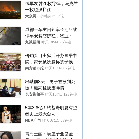
俄军发射28枚导弹，乌克兰
一枚也没拦住
大众网
6小时前
39评论
成都一车主因邻车长期压线
停车安装防护栏，物业：不
建议装护栏，也会影响自身
九派新闻
昨天19:44
26评论
停车
传销头目出狱后开办国学书
院，家长被洗脑称孩子挨打
才有效果
南方都市报
昨天11:34
67评论
出狱前8天，男子被改判死
缓！最高检披露详情——
长安街知事
昨天10:41
127评论
5年3.6亿！约基奇明夏有望
签史上最大合同
NBA广角
昨天07:15
37评论
青海王丽：满屋子全是金