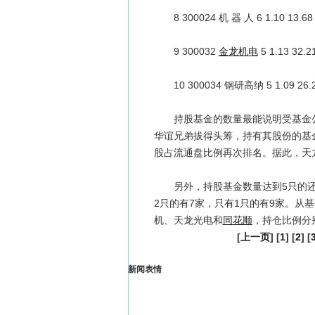
8 300024 机 器 人 6 1.10 13.
9 300032
金龙机电
5 1.13 32
10 300034 钢研高纳 5 1.09 26
持股基金的数量最能说明受基金公
华谊兄弟拔得头筹，持有其股份的基
股占流通盘比例再次排名。据此，天
另外，持股基金数量达到5只的还有
2只的有7家，只有1只的有9家。从
机、天龙光电和
同花顺
，持仓比例分别占
[
上一页
] [
1
] [
2
] [
新闻表情