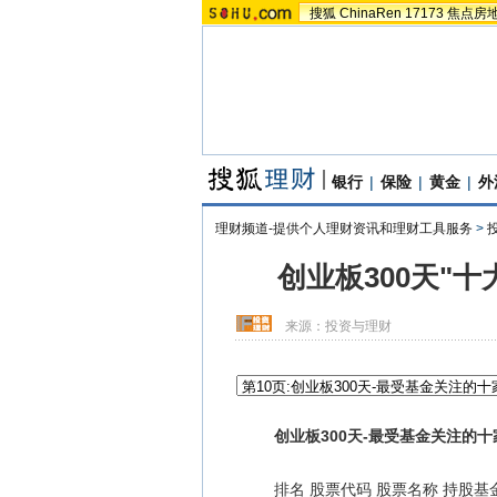
搜狐
ChinaRen
17173
焦点房
银行
|
保险
|
黄金
|
外
理财频道-提供个人理财资讯和理财工具服务
>
创业板300天"
来源：
投资与理财
创业板300天-最受基金关注的十
排名 股票代码 股票名称 持股基金