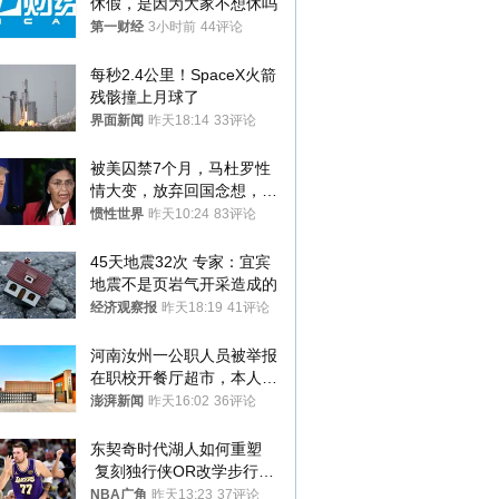
休假，是因为大家不想休吗
第一财经
3小时前
44评论
每秒2.4公里！SpaceX火箭
残骸撞上月球了
界面新闻
昨天18:14
33评论
被美囚禁7个月，马杜罗性
情大变，放弃回国念想，最
后嘱托已公开
惯性世界
昨天10:24
83评论
45天地震32次 专家：宜宾
地震不是页岩气开采造成的
经济观察报
昨天18:19
41评论
河南汝州一公职人员被举报
在职校开餐厅超市，本人回
应称“是给别人帮忙”
澎湃新闻
昨天16:02
36评论
东契奇时代湖人如何重塑
 复刻独行侠OR改学步行
者？
NBA广角
昨天13:23
37评论