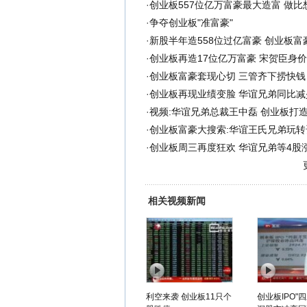
·
创业板557位亿万富豪最大造富 做比
·
争夺创业板"准富豪"
·
新股半年造558位过亿富豪 创业板富
·
创业板再造17位亿万富豪 宋贺臣身价
·
创业板富豪套现心切 三管齐下捞快钱
·
创业板再现业绩变脸 华谊兄弟同比减少
·
视频:华谊兄弟总裁王中磊 创业板打
·
创业板富豪大搜索:华谊王氏兄弟玩转
·
创业板周三再度狂欢 华谊兄弟等4股
相关视频新闻
利空来袭 创业板11只个
创业板IPO"四