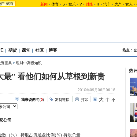
地产
搜狗
新闻
-
体育
-
S
-
娱乐
-
V
-
财经
-
IT
-
汽车
-
房产
-
女人
-
汇
|
期货
|
课堂
|
社区
|
博客
热点：
金
投资宝典
>
理财中高级知识
热
十大最" 看他们如何从草根到新贵
2010年09月06日06:18
大
中
我来说两句
(
0
)
复制链接
打印
小
家公司
数（只） 持股占流通盘比例(％) 持股总量