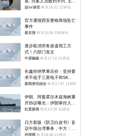
条, 办案人员数到手抖, 丈夫
受不了提前离场
赵sir谈世
昨天16:31
22评论
官方通报西安赛格商场坠亡
事件
新京报
昨天15:08
190评论
逐步取消劳务派遣用工方
式！六部门发文
中原融媒
昨天17:18
31评论
长鑫拒绝苹果压价：坚持要
求不低于三星电子和SK海
力士
新闻资讯综合
昨天17:47
119评论
伊朗、阿曼霍尔木兹海峡重
开协议曝光：伊朗掌控入湾
航道，与阿曼平分“服务费”
红星新闻
昨天13:28
32评论
日方新版《防卫白皮书》妄
议中国台湾事务，中方：强
烈不满、坚决反对，已向日
环球网
昨天18:40
21评论