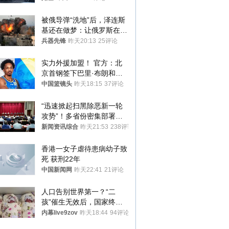
被俄导弹“洗地”后，泽连斯
基还在做梦：让俄罗斯在冬
季前求和？
兵器先锋
昨天20:13
25评论
实力外援加盟！ 官方：北
京首钢签下巴里·布朗和桑
普森
中国篮镜头
昨天18:15
37评论
“迅速掀起扫黑除恶新一轮
攻势”！多省份密集部署，
公布举报方式
新闻资讯综合
昨天21:53
238评论
香港一女子虐待患病幼子致
死 获刑22年
中国新闻网
昨天22:41
21评论
人口告别世界第一？“二
孩”催生无效后，国家终于
向住房出手了！
内幕live9zov
昨天18:44
94评论