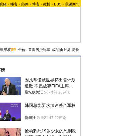
视频
-
播客
-
邮件
-
博客
-
微博
-
BBS
-
我说两句
融维权
金价
首套房贷利率
成品油上调
房价
评榜
因凡蒂诺就世界杯出售计划
道歉 不愿放弃FIFA主席职
位
足坛欧美汇
5小时前
26评论
韩国总统要求加速整合军校
新华社
昨天21:47
22评论
抢劫刺死19岁少女的死刑改