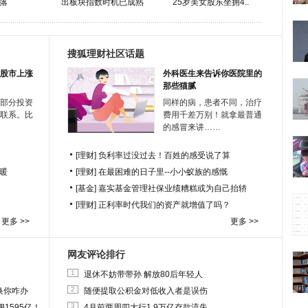
落
出板块指数时机已成熟
25岁美女股东坐拥4..
搜狐理财社区话题
股市上涨
外科医生来告诉你医院里的
那些猫腻
部分投资
同样的病，患者不同，治疗
联系。比
费用千差万别！就拿最普通
的感冒来讲……
[理财]
负利率过没过去！百姓的感受说了算
暖
[理财]
在最困难的日子里--小小蚁族的感慨
[基金]
嘉实基金管理社保业绩糟糕或为自己抬轿
[理财]
正利率时代我们的资产就增值了吗？
更多 >>
更多 >>
网友评论排行
1
退休不妨带带孙 解放80后年轻人
2
换你咋办
随便提取公积金对低收入者是误伤
3
1595亿！
4月前两周四大行1.9万亿存款流失