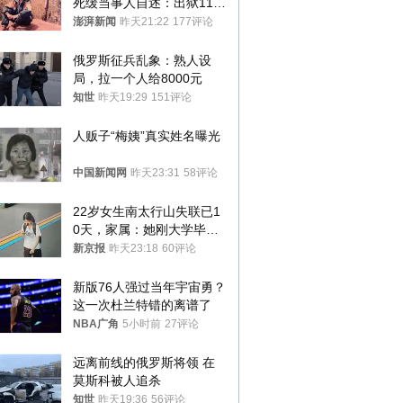
死缓当事人自述：出狱11年
间始终刻意躲避被害人家属
澎湃新闻
昨天21:22
177评论
俄罗斯征兵乱象：熟人设
局，拉一个人给8000元
知世
昨天19:29
151评论
人贩子“梅姨”真实姓名曝光
中国新闻网
昨天23:31
58评论
22岁女生南太行山失联已1
0天，家属：她刚大学毕业
想到山里旅行
新京报
昨天23:18
60评论
新版76人强过当年宇宙勇？
这一次杜兰特错的离谱了
NBA广角
5小时前
27评论
远离前线的俄罗斯将领 在
莫斯科被人追杀
知世
昨天19:36
56评论