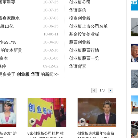
想更重要
创业板公司
10-07-25
华谊嘉信
10-07-15
豪身家跳水
投资创业板
10-07-03
超13亿
创业板上市公司名单
10-06-25
基金投资创业板
10-06-11
59.7%
股票创业板
10-04-20
造的资本新贵
创业板股票行情
10-02-16
资本
创业板股票一览
10-01-06
涨停
华谊背景
09-12-02
更多关于
创业板 华谊
的新闻>>
1/3
新齐发" 沪
8家创业板公司挂牌 推
创业板造就最年轻富翁