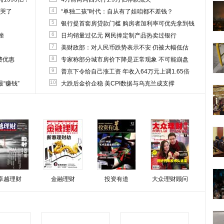
4
他哭了
“单独二孩”时代：自从有了娃咱都不差钱？
5
银行提首套房贷款门槛 购房者加利率可优先拿到钱
6
挫
日均销量过亿元 网民捧定制产品热卖过银行
7
美财政部：对人民币跌势表示不安 仍被大幅低估
8
费优惠
专家称部分城市房价下降是正常现象 不可能崩盘
9
普京下令给自己涨工资 年收入64万元上调1.65倍
10
“赚钱”
大跌后金价企稳 美CPI数据与乌克兰成支撑
卓越理财
金融理财
投资有道
大众理财顾问