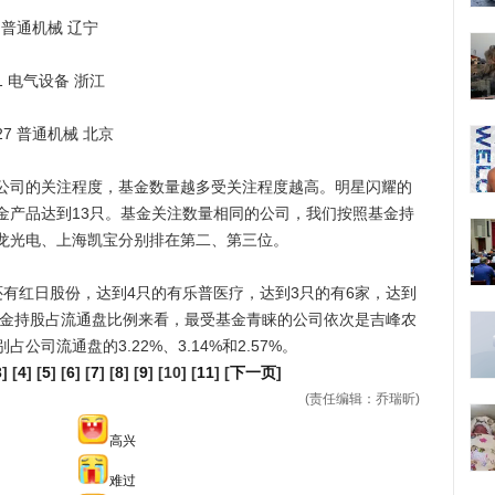
68 普通机械 辽宁
.21 电气设备 浙江
.27 普通机械 北京
司的关注程度，基金数量越多受关注程度越高。明星闪耀的
金产品达到13只。基金关注数量相同的公司，我们按照基金持
龙光电、上海凯宝分别排在第二、第三位。
红日股份，达到4只的有乐普医疗，达到3只的有6家，达到
基金持股占流通盘比例来看，最受基金青睐的公司依次是吉峰农
公司流通盘的3.22%、3.14%和2.57%。
3
] [
4
] [
5
] [
6
] [
7
] [
8
] [
9
] [10] [
11
] [
下一页
]
(责任编辑：乔瑞昕)
高兴
难过