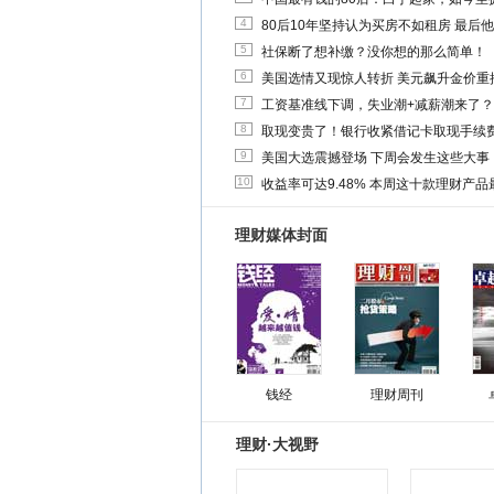
4
80后10年坚持认为买房不如租房 最后
5
社保断了想补缴？没你想的那么简单！
6
美国选情又现惊人转折 美元飙升金价重
7
工资基准线下调，失业潮+减薪潮来了？
8
取现变贵了！银行收紧借记卡取现手续
9
美国大选震撼登场 下周会发生这些大事
10
收益率可达9.48% 本周这十款理财产品最
理财媒体封面
钱经
理财周刊
理财·大视野