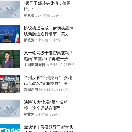
“领导干部带头休假，值得
推广”
新京报
12小时前
67评论
协议接近达成，伊朗披露海
峡新航道通行细节，美方再
提“倒计时”
新黄河
5小时前
28评论
又一轮高级干部密集变动！
越南“重整江山”再进一步
中国新闻周刊
昨天16:43
75评论
兰州没有“兰州拉面”，多地
试点改名“青海拉面”，有商
家改名已两年
九派新闻
昨天22:05
78评论
法院认为“老登”属年龄贬
损，这个词错在哪里？
新黄河
2小时前
32评论
壹快评｜号召领导干部带头